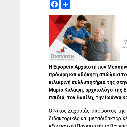
Facebook
Μοιραστείτε
Η Εφορεία Αρχαιοτήτων Μεσσηνία
πρόωρη και αδόκητη απώλεια του
ειλικρινή συλλυπητήριά της στη
Μαρία Κυλάφη, αρχαιολόγο της Ε
παιδιά, τον Βασίλη, την Ιωάννα κ
Ο Νίκος Ζαχαριάς, απόφοιτος τη
διδακτορικές και μεταδιδακτορικ
εξωτερικό (Πανεπιστήμιο Βόννης