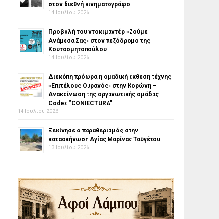
στον διεθνή κινηματογράφο
14 Ιουλίου 2026
Προβολή του ντοκιμαντέρ «Ζούμε
Ανάμεσα Σας» στον πεζόδρομο της
Κουτσομητοπούλου
14 Ιουλίου 2026
Διεκόπη πρόωρα η ομαδική έκθεση τέχνης
«Επιτέλους Ουρανός» στην Κορώνη –
Ανακοίνωση της οργανωτικής ομάδας
Codex “CONIECTURA”
14 Ιουλίου 2026
Ξεκίνησε ο παραθερισμός στην
κατασκήνωση Αγίας Μαρίνας Ταϋγέτου
13 Ιουλίου 2026