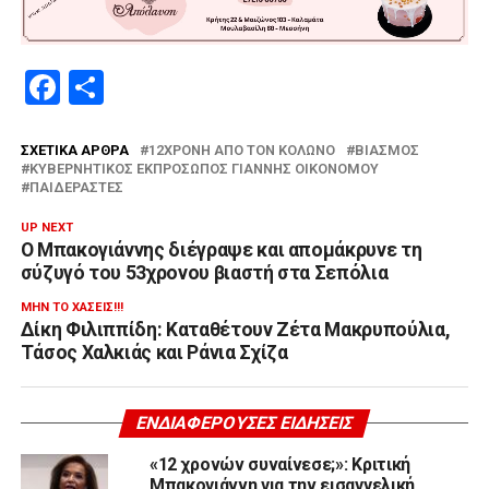
Facebook
Μοιραστείτε
ΣΧΕΤΙΚΆ ΆΡΘΡΑ
12ΧΡΟΝΗ ΑΠΌ ΤΟΝ ΚΟΛΩΝΌ
ΒΙΑΣΜΌΣ
ΚΥΒΕΡΝΗΤΙΚΌΣ ΕΚΠΡΌΣΩΠΟΣ ΓΙΆΝΝΗΣ ΟΙΚΟΝΌΜΟΥ
ΠΑΙΔΕΡΑΣΤΈΣ
UP NEXT
Ο Μπακογιάννης διέγραψε και απομάκρυνε τη
σύζυγό του 53χρονου βιαστή στα Σεπόλια
ΜΗΝ ΤΟ ΧΆΣΕΙΣ!!!
Δίκη Φιλιππίδη: Καταθέτουν Ζέτα Μακρυπούλια,
Τάσος Χαλκιάς και Ράνια Σχίζα
ΕΝΔΙΑΦΈΡΟΥΣΕΣ ΕΙΔΉΣΕΙΣ
«12 χρονών συναίνεσε;»: Κριτική
Μπακογιάννη για την εισαγγελική