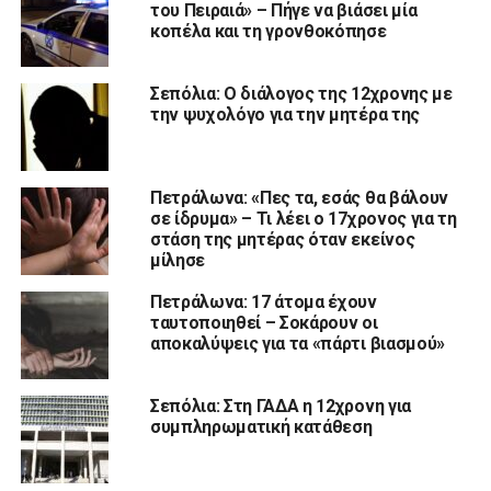
του Πειραιά» – Πήγε να βιάσει μία
κοπέλα και τη γρονθοκόπησε
Σεπόλια: Ο διάλογος της 12χρονης με
την ψυχολόγο για την μητέρα της
Πετράλωνα: «Πες τα, εσάς θα βάλουν
σε ίδρυμα» – Τι λέει ο 17χρονος για τη
στάση της μητέρας όταν εκείνος
μίλησε
Πετράλωνα: 17 άτομα έχουν
ταυτοποιηθεί – Σοκάρουν οι
αποκαλύψεις για τα «πάρτι βιασμού»
Σεπόλια: Στη ΓΑΔΑ η 12χρονη για
συμπληρωματική κατάθεση