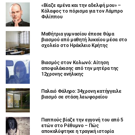
«Βίαζε εμένα και την αδελφή μου» –
Κόλαφος το πόρισμα για τον Λάμπρο
Φιλίππου
Μαθήτρια γυμνασίου έπεσε θύμα
βιασμού από μαθητή λυκείου μέσα στο
σχολείο στο Ηράκλειο Κρήτης
Βιασμός στον Κολωνό: Αίτηση
αποφυλάκισης από την μητέρα της
12χρονης ανήλικης
Παλαιό Φάληρο: 34χρονη κατήγγειλε
βιασμό σε στάση λεωφορείου
Παππούς βίαζε την εγγονή του από 5
ετών στο Ρέθυμνο – Πώς
αποκαλύφτηκε η τραγική ιστορία