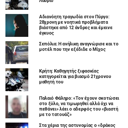
Λαύριο
Αδιανόητη τραγωδία στον Πύργο:
28χρονη με νοητικά προβλήματα
βιάστηκε από 12 άνδρες και έμεινε
έγκυος
Σεπόλια: Η ανήλικη αναγνώρισε και το
μοτέλ που την εξέδιδε ο Μίχος
Κρήτη: Καθηγητής ξιφασκίας
κατηγορείται για βιασμό 21χρονου
μαθητή του
Παλαιό Φάληρο: «Τον έχουν σκοτώσει
στο ξύλο, να τιμωρηθεί αλλά όχι να
πεθάνει» λέει ο αδερφός του «βιαστή
με το τατουάζ»
Στα χέρια της αστυνομίας ο «δράκος