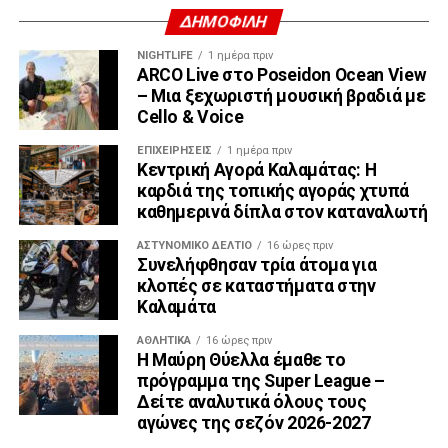
ΔΗΜΟΦΙΛΗ
NIGHTLIFE
1 ημέρα πριν
ARCO Live στο Poseidon Ocean View
– Μια ξεχωριστή μουσική βραδιά με
Cello & Voice
ΕΠΙΧΕΙΡΉΣΕΙΣ
1 ημέρα πριν
Κεντρική Αγορά Καλαμάτας: Η
καρδιά της τοπικής αγοράς χτυπά
καθημερινά δίπλα στον καταναλωτή
ΑΣΤΥΝΟΜΙΚΌ ΔΕΛΤΊΟ
16 ώρες πριν
Συνελήφθησαν τρία άτομα για
κλοπές σε καταστήματα στην
Καλαμάτα
ΑΘΛΗΤΙΚΆ
16 ώρες πριν
Η Μαύρη Θύελλα έμαθε το
πρόγραμμα της Super League –
Δείτε αναλυτικά όλους τους
αγώνες της σεζόν 2026-2027