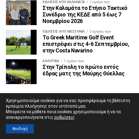
ΕΙΔΗΣΕΙΣ ΑΠΟ ΚΑΛΑΜΑΤΑ
1 ημέρα πριν
Στην Καλαμάτα το Ετήσιο Τακτικό
Συνέδριο της ΚΕΔΕ από 5 έως 7
Νοεμβρίου 2026
ΕΙΔΉΣΕΙΣ ΑΠΟ ΜΕΣΣΗΝΊΑ
2 ημέρες πριν
Το Greek Maritime Golf Event
επιστρέφει στις 4-6 Σεπτεμβρίου,
στην Costa Navarino
ΑΘΛΗΤΙΚΆ
1 ημέρα πριν
Στην Τρίπολη το πρώτο εντός
έδρας ματς της Μαύρης Θύελλας
Χρησιμοποιούμε cookies για να σας προσφέρουμε τη βέλτιστη
εμπειρία πλοήγησης στον ιστότοπό μας.
Μπορείτε να μάθετε ποια cookies χρησιμοποιούμε ή να τα
απενεργοποιήσετε στις
ρυθμίσεις
.
Αποδοχή