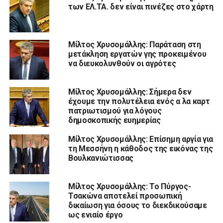
των ΕΛ.ΤΑ. δεν είναι πινέζες στο χάρτη
Μίλτος Χρυσομάλλης: Παράταση στη
μετάκληση εργατών γης προκειμένου
να διευκολυνθούν οι αγρότες
Μίλτος Χρυσομάλλης: Σήμερα δεν
έχουμε την πολυτέλεια ενός α λα καρτ
πατριωτισμού για λόγους
δημοσκοπικής ευημερίας
Μίλτος Χρυσομάλλης: Επίσημη αργία για
τη Μεσσήνη η κάθοδος της εικόνας της
Βουλκανιώτισσας
Μίλτος Χρυσομάλλης: Το Πύργος-
Τσακώνα αποτελεί προσωπική
δικαίωση για όσους το διεκδικούσαμε
ως ενιαίο έργο