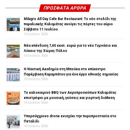
ΠΡΌΣΦΑΤΑ ΆΡΘΡΑ
Milagro All Day Cafe Bar Restaurant: Το νέο στολίδι της
παραλιακής Καλαμάτας ανοίγει τις πόρτες του αύριο
Σάββατο 11 Ιουλίου
10 Ιουλίου 2026
Νέα επένδυση 7,65 εκατ. ευρώ για το νέο Γυμνάσιο και
Λύκειο της Χώρας Πύλου
10 Ιουλίου 2026
Η Ναυτική Ακαδημία στη Μπούκα στο επίκεντρο:
Παρέμβαση Καραμπάτου για ένα έργο εθνικής σημασίας
10 Ιουλίου 2026
Το καλοκαιρινό BBQ των Αεροπροσκόπων Καλαμάτας
επιστρέφει με μουσική, γεύσεις και γιορτινή διάθεση
10 Ιουλίου 2026
Υπερσύγχρονο drone ενισχύει την πυροπροστασία στο
Πεταλίδι
10 Ιουλίου 2026