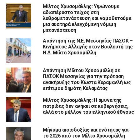
Μίλτος Χρυσομάλλης: Υψώνουμε
αδιαπέραστο τείχος στη
λαθρομετανάστευση και νομοθετούμε
μια αυστηρά ελεγχόμενη νόμιμη
μετανάστευση
Απάντηση της Ν.Ε. Μεσσηνίας ΠΑΣΟΚ –
Κινήματος Αλλαγής στον Βουλευτή της
Ν.Δ. Μίλτο Χρυσομάλλη
Απάντηση Μίλτου Χρυσομάλλη σε
ΠΑΣΟΚ Μεσσηνίας για την πρόταση
ανακήρυξης του Κώστα Καραμανλή ως
επίτιμου δημότη Καλαμάτας
Μίλτος Χρυσομάλλης: Η άμυνα της
πατρίδας δεν ανήκει σε κυβερνήσεις,
αλλά στο μέλλον του ελληνικού έθνους
Μήνυμα αισιοδοξίας και ενότητας για
το 2026 από τον Μίλτο Χρυσομάλλη