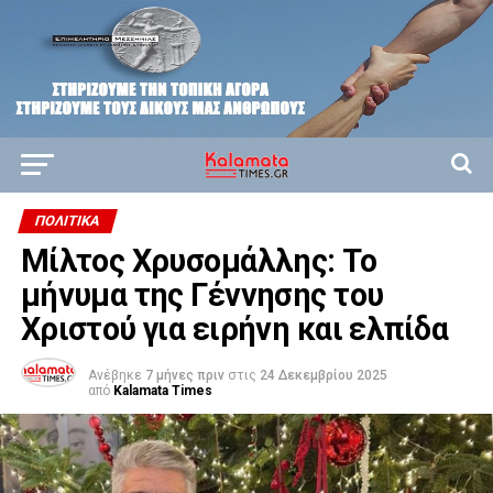
ΠΟΛΙΤΙΚΆ
Μίλτος Χρυσομάλλης: Το
μήνυμα της Γέννησης του
Χριστού για ειρήνη και ελπίδα
Ανέβηκε
7 μήνες πριν
στις
24 Δεκεμβρίου 2025
από
Kalamata Times