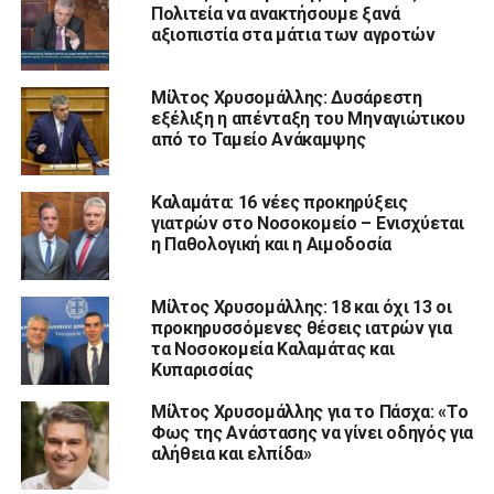
Πολιτεία να ανακτήσουμε ξανά
αξιοπιστία στα μάτια των αγροτών
Μίλτος Χρυσομάλλης: Δυσάρεστη
εξέλιξη η απένταξη του Μηναγιώτικου
από το Ταμείο Ανάκαμψης
Καλαμάτα: 16 νέες προκηρύξεις
γιατρών στο Νοσοκομείο – Ενισχύεται
η Παθολογική και η Αιμοδοσία
Μίλτος Χρυσομάλλης: 18 και όχι 13 οι
προκηρυσσόμενες θέσεις ιατρών για
τα Νοσοκομεία Καλαμάτας και
Κυπαρισσίας
Μίλτος Χρυσομάλλης για το Πάσχα: «Το
Φως της Ανάστασης να γίνει οδηγός για
αλήθεια και ελπίδα»