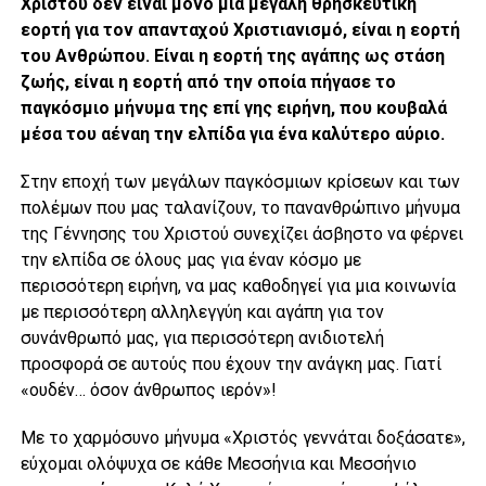
Χριστού δεν είναι μόνο μια μεγάλη θρησκευτική
εορτή για τον απανταχού Χριστιανισμό, είναι η εορτή
του Ανθρώπου. Είναι η εορτή της αγάπης ως στάση
ζωής, είναι η εορτή από την οποία πήγασε το
παγκόσμιο μήνυμα της επί γης ειρήνη, που κουβαλά
μέσα του αέναη την ελπίδα για ένα καλύτερο αύριο.
Στην εποχή των μεγάλων παγκόσμιων κρίσεων και των
πολέμων που μας ταλανίζουν, το πανανθρώπινο μήνυμα
της Γέννησης του Χριστού συνεχίζει άσβηστο να φέρνει
την ελπίδα σε όλους μας για έναν κόσμο με
περισσότερη ειρήνη, να μας καθοδηγεί για μια κοινωνία
με περισσότερη αλληλεγγύη και αγάπη για τον
συνάνθρωπό μας, για περισσότερη ανιδιοτελή
προσφορά σε αυτούς που έχουν την ανάγκη μας. Γιατί
«ουδέν… όσον άνθρωπος ιερόν»!
Με το χαρμόσυνο μήνυμα «Xριστός γεννάται δοξάσατε»,
εύχομαι ολόψυχα σε κάθε Μεσσήνια και Μεσσήνιο