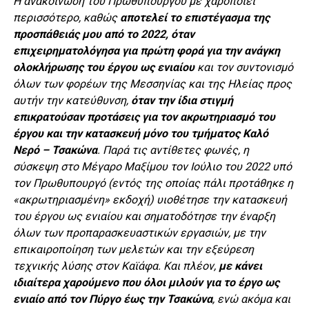
Η ανακοίνωση του Πρωθυπουργού με χαροποιεί
περισσότερο, καθώς
αποτελεί το επιστέγασμα της
προσπάθειάς μου από το 2022, όταν
επιχειρηματολόγησα για πρώτη φορά για την ανάγκη
ολοκλήρωσης του έργου ως ενιαίου
και τον συντονισμό
όλων των φορέων της Μεσσηνίας και της Ηλείας προς
αυτήν την κατεύθυνση,
όταν την ίδια στιγμή
επικρατούσαν προτάσεις για τον ακρωτηριασμό του
έργου και την κατασκευή μόνο του τμήματος Καλό
Νερό – Τσακώνα
. Παρά τις αντίθετες φωνές, η
σύσκεψη στο Μέγαρο Μαξίμου τον Ιούλιο του 2022 υπό
τον Πρωθυπουργό (εντός της οποίας πάλι προτάθηκε η
«ακρωτηριασμένη» εκδοχή) υιοθέτησε την κατασκευή
του έργου ως ενιαίου και σηματοδότησε την έναρξη
όλων των προπαρασκευαστικών εργασιών, με την
επικαιροποίηση των μελετών και την εξεύρεση
τεχνικής λύσης στον Καϊάφα. Και πλέον,
με κάνει
ιδιαίτερα χαρούμενο που όλοι μιλούν για το έργο ως
ενιαίο από τον Πύργο έως την Τσακώνα
, ενώ ακόμα και