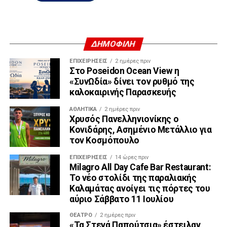
ΔΗΜΟΦΙΛΗ
ΕΠΙΧΕΙΡΉΣΕΙΣ
2 ημέρες πριν
Στο Poseidon Ocean View η
«ΣυνΩδία» δίνει τον ρυθμό της
καλοκαιρινής Παρασκευής
ΑΘΛΗΤΙΚΆ
2 ημέρες πριν
Χρυσός Πανελληνιονίκης ο
Κονιδάρης, Ασημένιο Μετάλλιο για
τον Κοσμόπουλο
ΕΠΙΧΕΙΡΉΣΕΙΣ
14 ώρες πριν
Milagro All Day Cafe Bar Restaurant:
Το νέο στολίδι της παραλιακής
Καλαμάτας ανοίγει τις πόρτες του
αύριο Σάββατο 11 Ιουλίου
ΘΈΑΤΡΟ
2 ημέρες πριν
«Τα Στενά Παπούτσια» έστειλαν