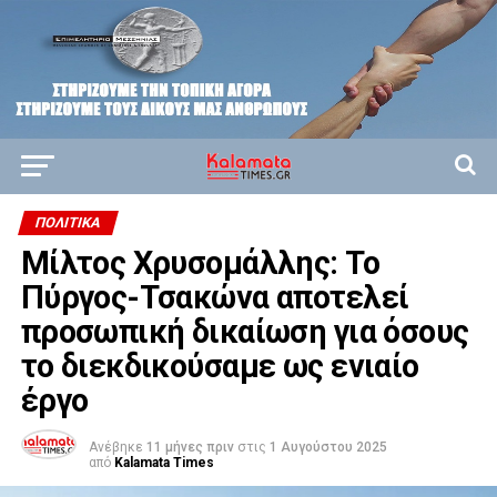
ΠΟΛΙΤΙΚΆ
Μίλτος Χρυσομάλλης: Το
Πύργος-Τσακώνα αποτελεί
προσωπική δικαίωση για όσους
το διεκδικούσαμε ως ενιαίο
έργο
Ανέβηκε
11 μήνες πριν
στις
1 Αυγούστου 2025
από
Kalamata Times