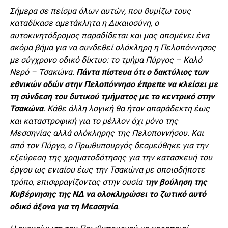
Σήμερα σε πείσμα όλων αυτών, που θυμίζω τους
καταδίκασε αμετάκλητα η Δικαιοσύνη, ο
αυτοκινητόδρομος παραδίδεται και μας απομένει ένα
ακόμα βήμα για να συνδεθεί ολόκληρη η Πελοπόννησος
με σύγχρονο οδικό δίκτυο: το τμήμα Πύργος – Καλό
Νερό – Τσακώνα.
Πάντα πίστευα ότι ο δακτύλιος των
εθνικών οδών στην Πελοπόννησο έπρεπε να κλείσει με
τη σύνδεση του δυτικού τμήματος με το κεντρικό στην
Τσακώνα
. Κάθε άλλη λογική θα ήταν απαράδεκτη έως
και καταστροφική για το μέλλον όχι μόνο της
Μεσσηνίας αλλά ολόκληρης της Πελοποννήσου. Και
από τον Πύργο, ο Πρωθυπουργός δεσμεύθηκε για την
εξεύρεση της χρηματοδότησης για την κατασκευή του
έργου ως ενιαίου έως την Τσακώνα με οποιοδήποτε
τρόπο, επισφραγίζοντας στην ουσία τ
ην βούληση της
Κυβέρνησης της ΝΔ να ολοκληρώσει το ζωτικό αυτό
οδικό άξονα για τη Μεσσηνία
.