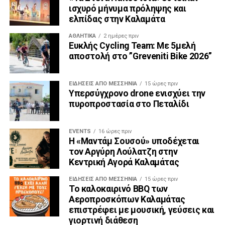
ισχυρό μήνυμα πρόληψης και
ελπίδας στην Καλαμάτα
ΑΘΛΗΤΙΚΆ
2 ημέρες πριν
Ευκλής Cycling Team: Με 5μελή
αποστολή στο ”Greveniti Bike 2026”
ΕΙΔΉΣΕΙΣ ΑΠΟ ΜΕΣΣΗΝΊΑ
15 ώρες πριν
Υπερσύγχρονο drone ενισχύει την
πυροπροστασία στο Πεταλίδι
EVENTS
16 ώρες πριν
Η «Μαντάμ Σουσού» υποδέχεται
τον Αργύρη Λούλατζη στην
Κεντρική Αγορά Καλαμάτας
ΕΙΔΉΣΕΙΣ ΑΠΟ ΜΕΣΣΗΝΊΑ
15 ώρες πριν
Το καλοκαιρινό BBQ των
Αεροπροσκόπων Καλαμάτας
επιστρέφει με μουσική, γεύσεις και
γιορτινή διάθεση