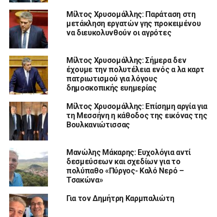
Μίλτος Χρυσομάλλης: Παράταση στη
μετάκληση εργατών γης προκειμένου
να διευκολυνθούν οι αγρότες
Μίλτος Χρυσομάλλης: Σήμερα δεν
έχουμε την πολυτέλεια ενός α λα καρτ
πατριωτισμού για λόγους
δημοσκοπικής ευημερίας
Μίλτος Χρυσομάλλης: Επίσημη αργία για
τη Μεσσήνη η κάθοδος της εικόνας της
Βουλκανιώτισσας
Μανώλης Μάκαρης: Ευχολόγια αντί
δεσμεύσεων και σχεδίων για το
πολύπαθο «Πύργος- Καλό Νερό –
Τσακώνα»
Για τον Δημήτρη Καρμπαλιώτη