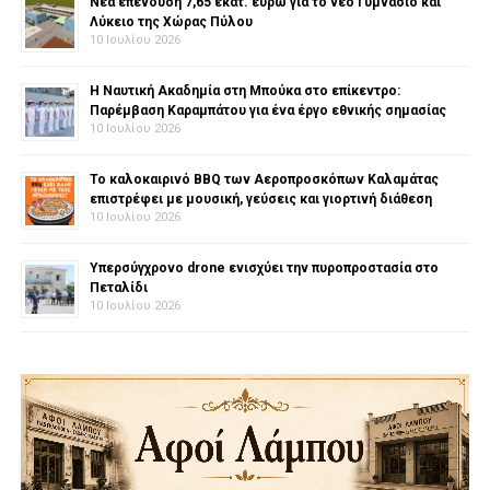
Νέα επένδυση 7,65 εκατ. ευρώ για το νέο Γυμνάσιο και
Λύκειο της Χώρας Πύλου
10 Ιουλίου 2026
Η Ναυτική Ακαδημία στη Μπούκα στο επίκεντρο:
Παρέμβαση Καραμπάτου για ένα έργο εθνικής σημασίας
10 Ιουλίου 2026
Το καλοκαιρινό BBQ των Αεροπροσκόπων Καλαμάτας
επιστρέφει με μουσική, γεύσεις και γιορτινή διάθεση
10 Ιουλίου 2026
Υπερσύγχρονο drone ενισχύει την πυροπροστασία στο
Πεταλίδι
10 Ιουλίου 2026