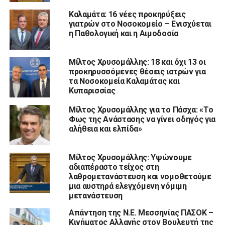
Καλαμάτα: 16 νέες προκηρύξεις
γιατρών στο Νοσοκομείο – Ενισχύεται
η Παθολογική και η Αιμοδοσία
Μίλτος Χρυσομάλλης: 18 και όχι 13 οι
προκηρυσσόμενες θέσεις ιατρών για
τα Νοσοκομεία Καλαμάτας και
Κυπαρισσίας
Μίλτος Χρυσομάλλης για το Πάσχα: «Το
Φως της Ανάστασης να γίνει οδηγός για
αλήθεια και ελπίδα»
Μίλτος Χρυσομάλλης: Υψώνουμε
αδιαπέραστο τείχος στη
λαθρομετανάστευση και νομοθετούμε
μια αυστηρά ελεγχόμενη νόμιμη
μετανάστευση
Απάντηση της Ν.Ε. Μεσσηνίας ΠΑΣΟΚ –
Κινήματος Αλλαγής στον Βουλευτή της