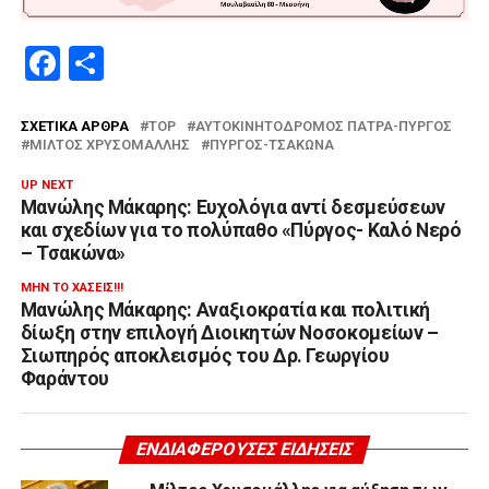
Facebook
Μοιραστείτε
ΣΧΕΤΙΚΆ ΆΡΘΡΑ
TOP
ΑΥΤΟΚΙΝΗΤΌΔΡΟΜΟΣ ΠΆΤΡΑ-ΠΎΡΓΟΣ
ΜΊΛΤΟΣ ΧΡΥΣΟΜΆΛΛΗΣ
ΠΎΡΓΟΣ-ΤΣΑΚΏΝΑ
UP NEXT
Μανώλης Μάκαρης: Ευχολόγια αντί δεσμεύσεων
και σχεδίων για το πολύπαθο «Πύργος- Καλό Νερό
– Τσακώνα»
ΜΗΝ ΤΟ ΧΆΣΕΙΣ!!!
Μανώλης Μάκαρης: Αναξιοκρατία και πολιτική
δίωξη στην επιλογή Διοικητών Νοσοκομείων –
Σιωπηρός αποκλεισμός του Δρ. Γεωργίου
Φαράντου
ΕΝΔΙΑΦΈΡΟΥΣΕΣ ΕΙΔΉΣΕΙΣ