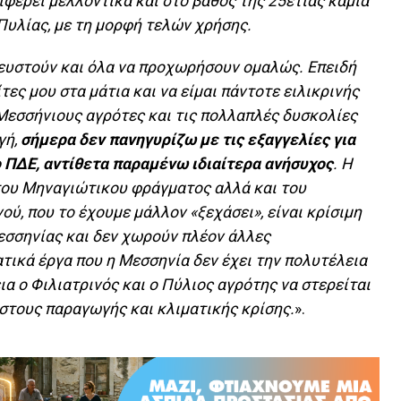
ιφέρει μελλοντικά και στο βάθος της 25ετίας καμία
Πυλίας, με τη μορφή τελών χρήσης.
ψευστούν και όλα να προχωρήσουν ομαλώς. Επειδή
ες μου στα μάτια και να είμαι πάντοτε ειλικρινής
 Μεσσήνιους αγρότες και τις πολλαπλές δυσκολίες
γή,
σήμερα δεν πανηγυρίζω με τις εξαγγελίες για
 ΠΔΕ, αντίθετα παραμένω ιδιαίτερα ανήσυχος
. Η
του Μηναγιώτικου φράγματος αλλά και του
ού, που το έχουμε μάλλον «ξεχάσει», είναι κρίσιμη
εσσηνίας και δεν χωρούν πλέον άλλες
τικά έργα που η Μεσσηνία δεν έχει την πολυτέλεια
εια ο Φιλιατρινός και ο Πύλιος αγρότης να στερείται
στους παραγωγής και κλιματικής κρίσης.
».