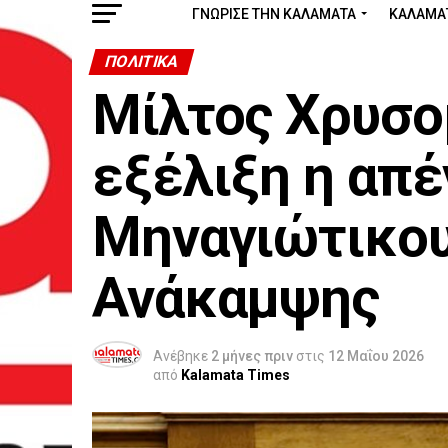
ΓΝΩΡΙΣΕ ΤΗΝ ΚΑΛΑΜΑΤΑ
ΚΑΛΑΜΑ
ΠΟΛΙΤΙΚΆ
Μίλτος Χρυσο
εξέλιξη η απέ
Μηναγιώτικου
Ανάκαμψης
Ανέβηκε
2 μήνες πριν
στις
12 Μαΐου 2026
από
Kalamata Times