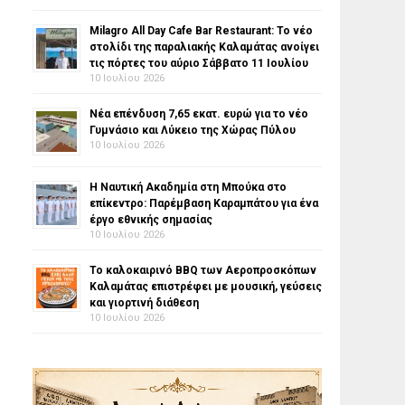
Milagro All Day Cafe Bar Restaurant: Το νέο
στολίδι της παραλιακής Καλαμάτας ανοίγει
τις πόρτες του αύριο Σάββατο 11 Ιουλίου
10 Ιουλίου 2026
Νέα επένδυση 7,65 εκατ. ευρώ για το νέο
Γυμνάσιο και Λύκειο της Χώρας Πύλου
10 Ιουλίου 2026
Η Ναυτική Ακαδημία στη Μπούκα στο
επίκεντρο: Παρέμβαση Καραμπάτου για ένα
έργο εθνικής σημασίας
10 Ιουλίου 2026
Το καλοκαιρινό BBQ των Αεροπροσκόπων
Καλαμάτας επιστρέφει με μουσική, γεύσεις
και γιορτινή διάθεση
10 Ιουλίου 2026