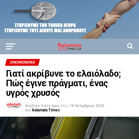
ΟΙΚΟΝΟΜΙΚΆ
Γιατί ακρίβυνε το ελαιόλαδο;
Πώς έγινε πράγματι, ένας
υγρός χρυσός
Ανέβηκε
3 έτη πριν
στις
19 Οκτωβρίου 2023
από
Kalamata Times