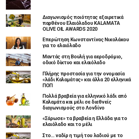
Διαγωνισμός ποιότητας εξαιρετικά
παρθένου Ελαιόλαδου KALAMATA
OLIVE OIL AWARDS 2020
Επερώτηση Κωνσταντίνας Νικολάκου
για το ελαιόλαδο
Μαντάς στη Βουλή για αεροδρόμιο,
οδικό δίκτυο και ελαιόλαδο
Πλήρης προστασία για την ονομασία
«λάδι Καλαμάτας» και άλλα 20 ελληνικά
ΠΟΠ
Πολλά βραβεία για ελληνικό λάδι από
Καλαμάτα και μέλι σε διεθνείς
διαγωνισμούς στο Λονδίνο
«Σάρωσε» τα βραβεία η Ελλάδα για το
ελαιόλαδο και το μέλι
Στο… ναδίρ η τιμή του λαδιού με το