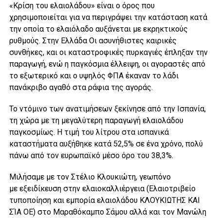
«Κρίση του ελαιολάδου» είναι ο όρος που
χρησιμοποιείται για να περιγράψει την κατάσταση κατά
την οποία το ελαιόλαδο αυξάνεται με εκρηκτικούς
ρυθμούς. Στην Ελλάδα Οι ασυνήθιστες καιρικές
συνθήκες, και οι καταστροφικές πυρκαγιές έπληξαν την
παραγωγή, ενώ η παγκόσμια έλλειψη, οι αγοραστές από
το εξωτερικό και ο υψηλός ΦΠΑ έκαναν το λάδι
πανάκριβο αγαθό στα ράφια της αγοράς.
To ντόμινο των ανατιμήσεων ξεκίνησε από την Ισπανία,
τη χώρα με τη μεγαλύτερη παραγωγή ελαιολάδου
παγκοσμίως. Η τιμή του λίτρου στα ισπανικά
καταστήματα αυξήθηκε κατά 52,5% σε ένα χρόνο, πολύ
πάνω από τον ευρωπαϊκό μέσο όρο του 38,3%.
Μιλήσαμε με τον Στέλιο Κλουκιώτη, γεωπόνο
με εξειδίκευση στην ελαιοκαλλιέργεια (Ελαιοτριβείο
τυποποίηση και εμπορία ελαιολάδου ΚΛΟΥΚΙΩΤΗΣ ΚΑΙ
ΣΊΑ ΟΕ) στο Μαραθόκαμπο Σάμου αλλά και τον Μανώλη