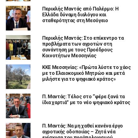
Περικλής Μαντάς από Παλέρμο: Η
Ελλάδα δύναμη διαλόγου και
σταθερότητας στη Μεσόγειο
Περικλής Μαντάς: Στο επίκεντρο τα
προβλήματα των αγροτών στη
συνάντηση με τους Προέδρους
Κοινοτήτων Μεσσηνίας
ΚΚΕ Μεσσηνίας: «Πρώτα λύστε το χάος
με το Ελαιοκομικό Μητρώο και μετά
μιλήστε για το ψηφιακό κράτος»
Π. Μαντάς: Τέλος στο “φέρε ξανά τα
ίδια χαρτιά” με το νέο ψηφιακό κράτος
Π. Μαντάς: Να μη χαθεί κανένα έργο
αγροτικής οδοποιίας – Ζητά νέα
ενίσχυση του προϋπολογισμού