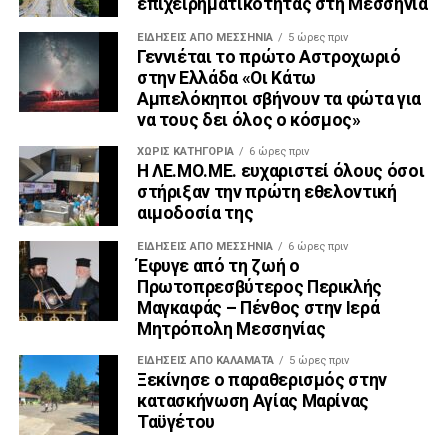
επιχειρηματικότητας στη Μεσσηνία
ΕΙΔΉΣΕΙΣ ΑΠΟ ΜΕΣΣΗΝΊΑ
5 ώρες πριν
Γεννιέται το πρώτο Αστροχωριό
στην Ελλάδα «Οι Κάτω
Αμπελόκηποι σβήνουν τα φώτα για
να τους δει όλος ο κόσμος»
ΧΩΡΊΣ ΚΑΤΗΓΟΡΊΑ
6 ώρες πριν
Η ΛΕ.ΜΟ.ΜΕ. ευχαριστεί όλους όσοι
στήριξαν την πρώτη εθελοντική
αιμοδοσία της
ΕΙΔΉΣΕΙΣ ΑΠΟ ΜΕΣΣΗΝΊΑ
6 ώρες πριν
Έφυγε από τη ζωή ο
Πρωτοπρεσβύτερος Περικλής
Μαγκαφάς – Πένθος στην Ιερά
Μητρόπολη Μεσσηνίας
ΕΙΔΗΣΕΙΣ ΑΠΟ ΚΑΛΑΜΑΤΑ
5 ώρες πριν
Ξεκίνησε ο παραθερισμός στην
κατασκήνωση Αγίας Μαρίνας
Ταϋγέτου