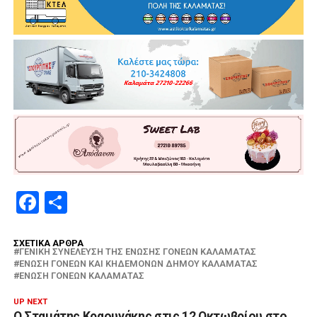
Facebook
Μοιραστείτε
ΣΧΕΤΙΚΆ ΆΡΘΡΑ
ΓΕΝΙΚΉ ΣΥΝΈΛΕΥΣΗ ΤΗΣ ΈΝΩΣΗΣ ΓΟΝΈΩΝ ΚΑΛΑΜΆΤΑΣ
ΈΝΩΣΗ ΓΟΝΈΩΝ ΚΑΙ ΚΗΔΕΜΌΝΩΝ ΔΉΜΟΥ ΚΑΛΑΜΆΤΑΣ
ΈΝΩΣΗ ΓΟΝΈΩΝ ΚΑΛΑΜΆΤΑΣ
UP NEXT
Ο Σταμάτης Κραουνάκης στις 12 Οκτωβρίου στο