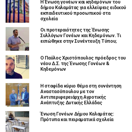
Η Ένωση γονέων και κηδεμόνων του
δήμου Καλαμάτας για ελλείψεις ειδικού
εκπαιδευτικού προσωπικού στα
σχολεία
Οι προτεραιότητες της Ένωσης
Συλλόγων Γονέων και Κηδεμόνων. Τι
ειπώθηκε στην Συνέντευξη Τύπου;
Ο Παύλος Χριστόπουλος πρόεδρος του
νέου Δ.Σ. της Ένωσης Γονέων &
Κηδεμόνων
Η σταφίδα κύριο θέμα στη συνάντηση
Αναστασόπουλου με τον
Αντιπεριφερειάρχη Αγροτικής
Ανάπτυξης Δυτικής Ελλάδας
Ένωση Γονέων Δήμου Καλαμάτας:
Πρότυπα και πειραματικά σχολεία