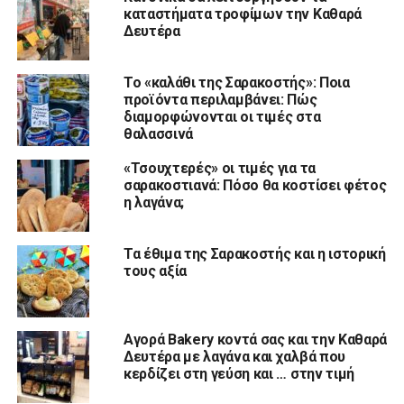
καταστήματα τροφίμων την Καθαρά
Δευτέρα
Το «καλάθι της Σαρακοστής»: Ποια
προϊόντα περιλαμβάνει: Πώς
διαμορφώνονται οι τιμές στα
θαλασσινά
«Τσουχτερές» οι τιμές για τα
σαρακοστιανά: Πόσο θα κοστίσει φέτος
η λαγάνα;
Τα έθιμα της Σαρακοστής και η ιστορική
τους αξία
Αγορά Bakery κοντά σας και την Καθαρά
Δευτέρα με λαγάνα και χαλβά που
κερδίζει στη γεύση και … στην τιμή