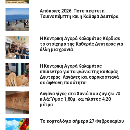
Απόκριες 2026: Πότε πέφτει η
Τσικνοπέμπτη και η Καθαρά Δευτέρα
Η Κεντρική Αγορά Καλαμάτας Κέρδισε
το στοίχημα της Καθαράς Δευτέρας για
άλλη μια χρονιά
Η Κεντρική Αγορά Καλαμάτας
επίκεντρο για τα ψώνια της καθαράς
Δευτέρας: Λαγάνες και σαρακοστιανά
σε άφθονη ποσότητα!
Λαγάνα γίγας στα Χανιά που ζυγίζει 70
κιλά: Ύψος 1,80μ. και πλάτος 4,20
μέτρα
Το εορτολόγιο σήμερα 27 Φεβρουαρίου