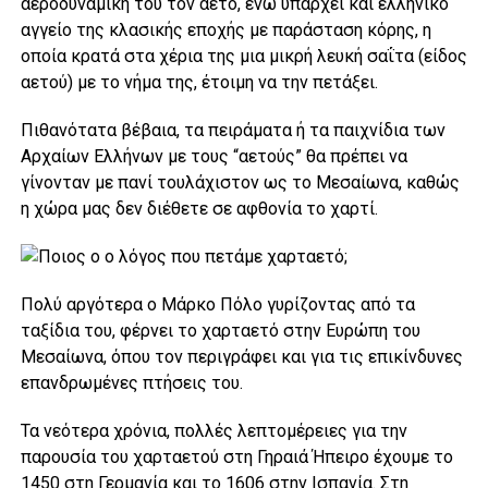
αεροδυναμική του τον αετό, ενώ υπάρχει και ελληνικό
αγγείο της κλασικής εποχής με παράσταση κόρης, η
οποία κρατά στα χέρια της μια μικρή λευκή σαΐτα (είδος
αετού) με το νήμα της, έτοιμη να την πετάξει.
Πιθανότατα βέβαια, τα πειράματα ή τα παιχνίδια των
Αρχαίων Ελλήνων με τους “αετούς” θα πρέπει να
γίνονταν με πανί τουλάχιστον ως το Μεσαίωνα, καθώς
η χώρα μας δεν διέθετε σε αφθονία το χαρτί.
Πολύ αργότερα ο Μάρκο Πόλο γυρίζοντας από τα
ταξίδια του, φέρνει το χαρταετό στην Ευρώπη του
Μεσαίωνα, όπου τον περιγράφει και για τις επικίνδυνες
επανδρωμένες πτήσεις του.
Τα νεότερα χρόνια, πολλές λεπτομέρειες για την
παρουσία του χαρταετού στη Γηραιά Ήπειρο έχουμε το
1450 στη Γερμανία και το 1606 στην Ισπανία. Στη