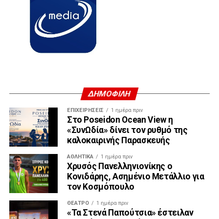
ΔΗΜΟΦΙΛΗ
ΕΠΙΧΕΙΡΉΣΕΙΣ
1 ημέρα πριν
Στο Poseidon Ocean View η
«ΣυνΩδία» δίνει τον ρυθμό της
καλοκαιρινής Παρασκευής
ΑΘΛΗΤΙΚΆ
1 ημέρα πριν
Χρυσός Πανελληνιονίκης ο
Κονιδάρης, Ασημένιο Μετάλλιο για
τον Κοσμόπουλο
ΘΈΑΤΡΟ
1 ημέρα πριν
«Τα Στενά Παπούτσια» έστειλαν