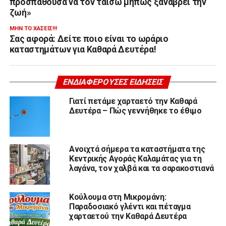
προσπαθούσα να τον ταΐσω μήπως ξαναβρεί την
ζωή»
ΜΗΝ ΤΟ ΧΆΣΕΙΣ!!!
Σας αφορά: Δείτε ποιο είναι το ωράριο
καταστημάτων για Καθαρά Δευτέρα!
ΕΝΔΙΑΦΈΡΟΥΣΕΣ ΕΙΔΉΣΕΙΣ
Γιατί πετάμε χαρταετό την Καθαρά
Δευτέρα – Πώς γεννήθηκε το έθιμο
Ανοιχτά σήμερα τα καταστήματα της
Κεντρικής Αγοράς Καλαμάτας για τη
λαγάνα, τον χαλβά και τα σαρακοστιανά
Κούλουμα στη Μικρομάνη:
Παραδοσιακό γλέντι και πέταγμα
χαρταετού την Καθαρά Δευτέρα