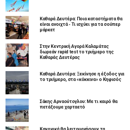
Καθαρά Δευτέρα: Ποια καταστήματα θα
είναι ανοιχτά ‑ Τι ισχύει για τα σούπερ
μάρκετ
Στην Κεντρική Αγορά Καλαμάτας
δωρεάν rapid test το τριήμερο της
Καθαράς Δευτέρας
Καθαρά Δευτέρα: Ξεκίνησε η έξοδος για
το τριήμερο, στα «κόκκινα» ο Κηφισός
Σάκης Αρναούτογλου: Με τι καιρό θα
πετάξουμε χαρταετό
Κανονικά θα λειτουργήσουν τα