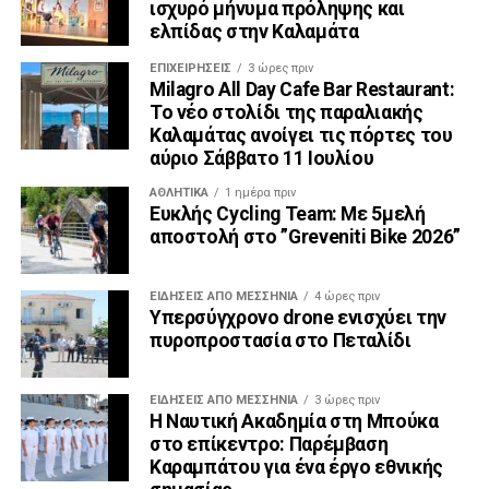
ισχυρό μήνυμα πρόληψης και
ελπίδας στην Καλαμάτα
ΕΠΙΧΕΙΡΉΣΕΙΣ
3 ώρες πριν
Milagro All Day Cafe Bar Restaurant:
Το νέο στολίδι της παραλιακής
Καλαμάτας ανοίγει τις πόρτες του
αύριο Σάββατο 11 Ιουλίου
ΑΘΛΗΤΙΚΆ
1 ημέρα πριν
Ευκλής Cycling Team: Με 5μελή
αποστολή στο ”Greveniti Bike 2026”
ΕΙΔΉΣΕΙΣ ΑΠΟ ΜΕΣΣΗΝΊΑ
4 ώρες πριν
Υπερσύγχρονο drone ενισχύει την
πυροπροστασία στο Πεταλίδι
ΕΙΔΉΣΕΙΣ ΑΠΟ ΜΕΣΣΗΝΊΑ
3 ώρες πριν
Η Ναυτική Ακαδημία στη Μπούκα
στο επίκεντρο: Παρέμβαση
Καραμπάτου για ένα έργο εθνικής