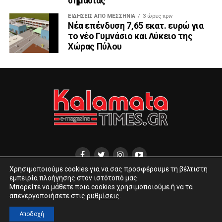
σημασίας
ΕΙΔΉΣΕΙΣ ΑΠΟ ΜΕΣΣΗΝΊΑ
3 ώρες πριν
Νέα επένδυση 7,65 εκατ. ευρώ για
το νέο Γυμνάσιο και Λύκειο της
Χώρας Πύλου
Χρησιμοποιούμε cookies για να σας προσφέρουμε τη βέλτιστη
εμπειρία πλοήγησης στον ιστότοπό μας.
ΔΙΕΎΘΥΝΣΗ ΑΝΑΓΝΩΣΤΑΡΆ 10
INFO@KALAMATATIMES.GR
Μπορείτε να μάθετε ποια cookies χρησιμοποιούμε ή να τα
KALAMATATIMES@GMAIL.COM
απενεργοποιήσετε στις
ρυθμίσεις
.
COPYRIGHT © 2020 KALAMATA TIMES.
Αποδοχή