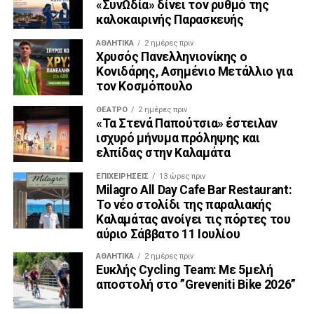
«ΣυνΩδία» δίνει τον ρυθμό της
καλοκαιρινής Παρασκευής
ΑΘΛΗΤΙΚΆ
2 ημέρες πριν
Χρυσός Πανελληνιονίκης ο
Κονιδάρης, Ασημένιο Μετάλλιο για
τον Κοσμόπουλο
ΘΈΑΤΡΟ
2 ημέρες πριν
«Τα Στενά Παπούτσια» έστειλαν
ισχυρό μήνυμα πρόληψης και
ελπίδας στην Καλαμάτα
ΕΠΙΧΕΙΡΉΣΕΙΣ
13 ώρες πριν
Milagro All Day Cafe Bar Restaurant:
Το νέο στολίδι της παραλιακής
Καλαμάτας ανοίγει τις πόρτες του
αύριο Σάββατο 11 Ιουλίου
ΑΘΛΗΤΙΚΆ
2 ημέρες πριν
Ευκλής Cycling Team: Με 5μελή
αποστολή στο ”Greveniti Bike 2026”