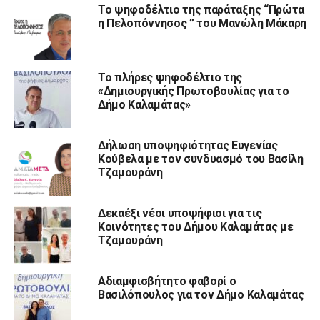
Το ψηφοδέλτιο της παράταξης “Πρώτα
η Πελοπόννησος ” του Μανώλη Μάκαρη
Το πλήρες ψηφοδέλτιο της
«Δημιουργικής Πρωτοβουλίας για το
Δήμο Καλαμάτας»
Δήλωση υποψηφιότητας Ευγενίας
Κούβελα με τον συνδυασμό του Βασίλη
Τζαμουράνη
Δεκαέξι νέοι υποψήφιοι για τις
Κοινότητες του Δήμου Καλαμάτας με
Τζαμουράνη
Αδιαμφισβήτητο φαβορί ο
Βασιλόπουλος για τον Δήμο Καλαμάτας