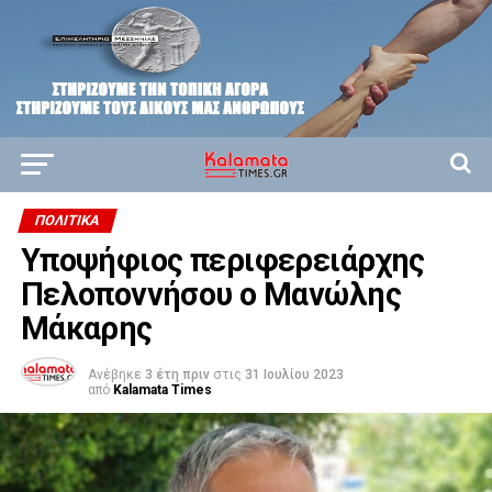
ΠΟΛΙΤΙΚΆ
Υποψήφιος περιφερειάρχης
Πελοποννήσου ο Μανώλης
Μάκαρης
Ανέβηκε
3 έτη πριν
στις
31 Ιουλίου 2023
από
Kalamata Times