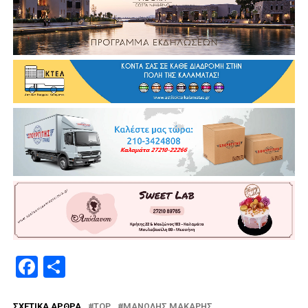
Facebook
Μοιραστείτε
ΣΧΕΤΙΚΆ ΆΡΘΡΑ
TOP
ΜΑΝΏΛΗΣ ΜΆΚΑΡΗΣ