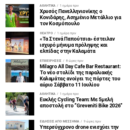
ΑΘΛΗΤΙΚΆ
1 ημέρα πριν
Χρυσός Πανελληνιονίκης ο
Κονιδάρης, Ασημένιο Μετάλλιο για
τον Κοσμόπουλο
ΘΈΑΤΡΟ
1 ημέρα πριν
«Τα Στενά Παπούτσια» έστειλαν
ισχυρό μήνυμα πρόληψης και
ελπίδας στην Καλαμάτα
ΕΠΙΧΕΙΡΉΣΕΙΣ
8 ώρες πριν
Milagro All Day Cafe Bar Restaurant:
Το νέο στολίδι της παραλιακής
Καλαμάτας ανοίγει τις πόρτες του
αύριο Σάββατο 11 Ιουλίου
ΑΘΛΗΤΙΚΆ
1 ημέρα πριν
Ευκλής Cycling Team: Με 5μελή
αποστολή στο ”Greveniti Bike 2026”
ΕΙΔΉΣΕΙΣ ΑΠΟ ΜΕΣΣΗΝΊΑ
9 ώρες πριν
Υπερσύγχρονο drone ενισχύει την