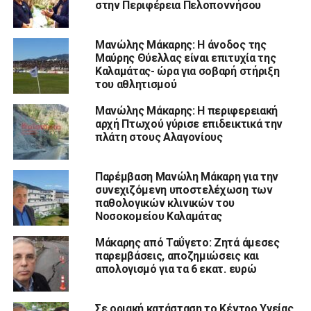
στην Περιφέρεια Πελοποννήσου
Μανώλης Μάκαρης: Η άνοδος της
Μαύρης Θύελλας είναι επιτυχία της
Καλαμάτας- ώρα για σοβαρή στήριξη
του αθλητισμού
Μανώλης Μάκαρης: Η περιφερειακή
αρχή Πτωχού γύρισε επιδεικτικά την
πλάτη στους Αλαγονίους
Παρέμβαση Μανώλη Μάκαρη για την
συνεχιζόμενη υποστελέχωση των
παθολογικών κλινικών του
Νοσοκομείου Καλαμάτας
Μάκαρης από Ταΰγετο: Ζητά άμεσες
παρεμβάσεις, αποζημιώσεις και
απολογισμό για τα 6 εκατ. ευρώ
Σε οριακή κατάσταση το Κέντρο Υγείας