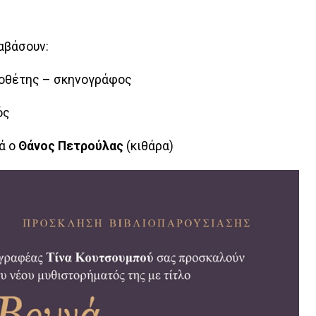
αβάσουν:
νοθέτης – σκηνογράφος
ός
ά ο
Θάνος Πετρούλας
(κιθάρα)