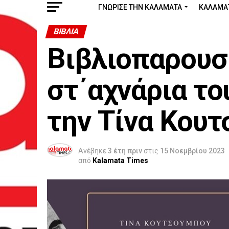
ΓΝΩΡΙΣΕ ΤΗΝ ΚΑΛΑΜΑΤΑ
ΚΑΛΑΜΑ
ΒΙΒΛΊΑ
Βιβλιοπαρουσ
στ΄αχνάρια τ
την Τίνα Κου
Ανέβηκε
3 έτη πριν
στις
15 Νοεμβρίου 2023
από
Kalamata Times