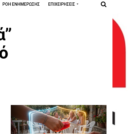
ΡΟΉ ΕΝΗΜΈΡΩΣΗΣ
ΕΠΙΧΕΙΡΉΣΕΙΣ
ά”
ό