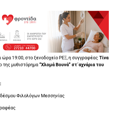
ι ώρα 19:00, στο ξενοδοχείο ΡΕΞ, η συγγραφέας
Τίνα
έο της μυθιστόρημα
“Χλομά Βουνά” στ΄αχνάρια του
:
δέσμου Φιλολόγων Μεσσηνίας
γραφέας