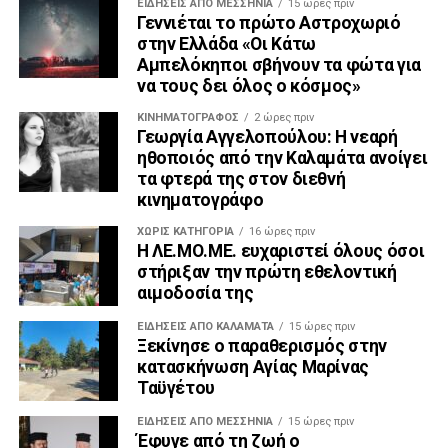
ΕΙΔΉΣΕΙΣ ΑΠΟ ΜΕΣΣΗΝΊΑ
15 ώρες πριν
Γεννιέται το πρώτο Αστροχωριό
στην Ελλάδα «Οι Κάτω
Αμπελόκηποι σβήνουν τα φώτα για
να τους δει όλος ο κόσμος»
ΚΙΝΗΜΑΤΟΓΡΆΦΟΣ
2 ώρες πριν
Γεωργία Αγγελοπούλου: Η νεαρή
ηθοποιός από την Καλαμάτα ανοίγει
τα φτερά της στον διεθνή
κινηματογράφο
ΧΩΡΊΣ ΚΑΤΗΓΟΡΊΑ
16 ώρες πριν
Η ΛΕ.ΜΟ.ΜΕ. ευχαριστεί όλους όσοι
στήριξαν την πρώτη εθελοντική
αιμοδοσία της
ΕΙΔΗΣΕΙΣ ΑΠΟ ΚΑΛΑΜΑΤΑ
15 ώρες πριν
Ξεκίνησε ο παραθερισμός στην
κατασκήνωση Αγίας Μαρίνας
Ταϋγέτου
ΕΙΔΉΣΕΙΣ ΑΠΟ ΜΕΣΣΗΝΊΑ
15 ώρες πριν
Έφυγε από τη ζωή ο