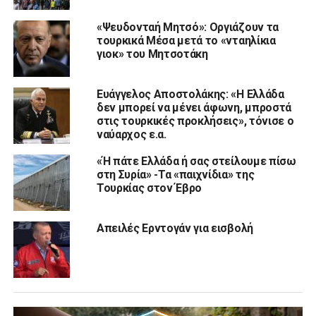
«Ψευδονταή Μητσό»: Οργιάζουν τα
τουρκικά Μέσα μετά το «νταηλίκια
γιοκ» του Μητσοτάκη
Ευάγγελος Αποστολάκης: «Η Ελλάδα
δεν μπορεί να μένει άφωνη, μπροστά
στις τουρκικές προκλήσεις», τόνισε ο
ναύαρχος ε.α.
«Ή πάτε Ελλάδα ή σας στείλουμε πίσω
στη Συρία» -Τα «παιχνίδια» της
Τουρκίας στον Έβρο
Απειλές Ερντογάν για εισβολή