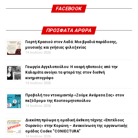
FACEBOOK
ΠΡΌΣΦΑΤΑ ΆΡΘΡΑ
Γιορτή Κρασιού στον Λαδά: Μια βραδιά παράδοσης,
μουσικής και γνήσιας φιλοξενίας
14 Ιουλίου 2026
Γεωργία Αγγελοπούλου: Η νεαρή ηθοποιός από την
Καλαμάτα ανοίγει τα φτερά της στον διεθνή
κινηματογράφο
14 Ιουλίου 2026
Προβολή του ντοκιμαντέρ «Ζούμε Ανάμεσα Σας» στον
πεζόδρομο της Κουτσομητοπούλου
14 Ιουλίου 2026
Διεκόπη πρόωρα η ομαδική έκθεση τέχνης «Επιτέλους
Ουρανός» στην Κορώνη – Ανακοίνωση της οργανωτικής
ομάδας Codex “CONIECTURA”
14 Ιουλίου 2026