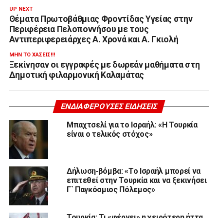
UP NEXT
Θέματα Πρωτοβάθμιας Φροντίδας Υγείας στην
Περιφέρεια Πελοποννήσου με τους
Αντιπεριφερειάρχες Α. Χρονά και Α. Γκιολή
ΜΗΝ ΤΟ ΧΆΣΕΙΣ!!!
Ξεκίνησαν οι εγγραφές με δωρεάν μαθήματα στη
Δημοτική φιλαρμονική Καλαμάτας
ΕΝΔΙΑΦΈΡΟΥΣΕΣ ΕΙΔΉΣΕΙΣ
Μπαχτσελί για το Ισραήλ: «Η Τουρκία
είναι ο τελικός στόχος»
Δήλωση‑βόμβα: «Το Ισραήλ μπορεί να
επιτεθεί στην Τουρκία και να ξεκινήσει
Γ` Παγκόσμιος Πόλεμος»
Toυρκία: Τι «φέρνει» η χειρότερη ήττα