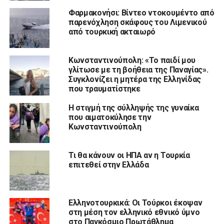
Φαρμακονήσι: Βίντεο ντοκουμέντο από
παρενόχληση σκάφους του Λιμενικού
από τουρκική ακταιωρό
Κωνσταντινούπολη: «Το παιδί μου
γλίτωσε με τη βοήθεια της Παναγίας».
Συγκλονίζει η μητέρα της Ελληνίδας
που τραυματίστηκε
Η στιγμή της σύλληψής της γυναίκα
που αιματοκύλησε την
Κωνσταντινούπολη
Τι θα κάνουν οι ΗΠΑ αν η Τουρκία
επιτεθεί στην Ελλάδα
Ελληνοτουρκικά: Οι Τούρκοι έκοψαν
στη μέση τον ελληνικό εθνικό ύμνο
στο Παγκόσμιο Πρωτάθλημα