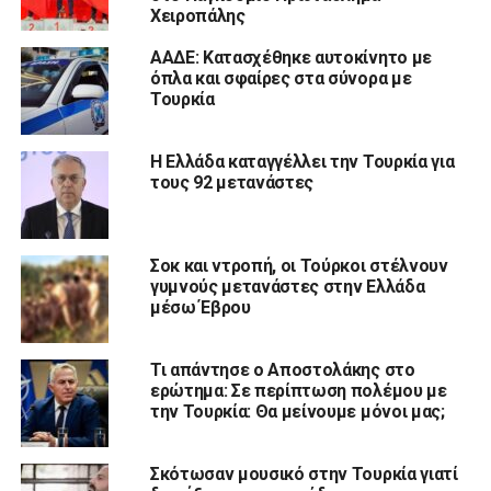
Χειροπάλης
ΑΑΔΕ: Κατασχέθηκε αυτοκίνητο με
όπλα και σφαίρες στα σύνορα με
Τουρκία
Η Ελλάδα καταγγέλλει την Τουρκία για
τους 92 μετανάστες
Σοκ και ντροπή, οι Τούρκοι στέλνουν
γυμνούς μετανάστες στην Ελλάδα
μέσω Έβρου
Τι απάντησε ο Αποστολάκης στο
ερώτημα: Σε περίπτωση πολέμου με
την Τουρκία: Θα μείνουμε μόνοι μας;
Σκότωσαν μουσικό στην Τουρκία γιατί