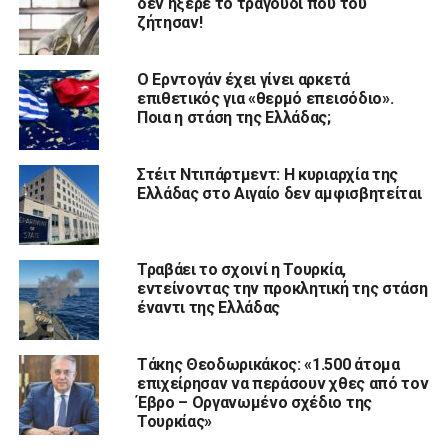
δεν ήξερε το τραγούδι που του
ζήτησαν!
Ο Ερντογάν έχει γίνει αρκετά
επιθετικός για «θερμό επεισόδιο».
Ποια η στάση της Ελλάδας;
Στέιτ Ντιπάρτμεντ: Η κυριαρχία της
Ελλάδας στο Αιγαίο δεν αμφισβητείται
Τραβάει το σχοινί η Τουρκία,
εντείνοντας την προκλητική της στάση
έναντι της Ελλάδας
Τάκης Θεοδωρικάκος: «1.500 άτομα
επιχείρησαν να περάσουν χθες από τον
Έβρο – Οργανωμένο σχέδιο της
Τουρκίας»