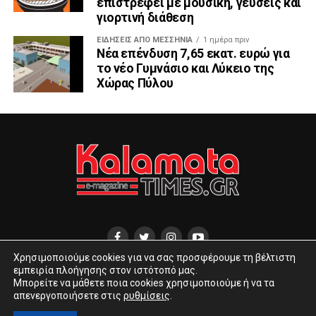
επιστρέφει με μουσική, γεύσεις και
γιορτινή διάθεση
ΕΙΔΉΣΕΙΣ ΑΠΟ ΜΕΣΣΗΝΊΑ
1 ημέρα πριν
Νέα επένδυση 7,65 εκατ. ευρώ για
το νέο Γυμνάσιο και Λύκειο της
Χώρας Πύλου
Χρησιμοποιούμε cookies για να σας προσφέρουμε τη βέλτιστη
εμπειρία πλοήγησης στον ιστότοπό μας.
ΔΙΕΎΘΥΝΣΗ ΑΝΑΓΝΩΣΤΑΡΆ 10
INFO@KALAMATATIMES.GR
Μπορείτε να μάθετε ποια cookies χρησιμοποιούμε ή να τα
KALAMATATIMES@GMAIL.COM
απενεργοποιήσετε στις
ρυθμίσεις
.
COPYRIGHT © 2020 KALAMATA TIMES.