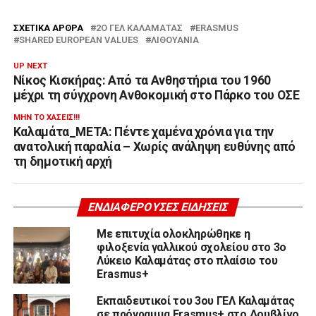
ΣΧΕΤΙΚΆ ΆΡΘΡΑ
2Ο ΓΕΛ ΚΑΛΑΜΆΤΑΣ
ERASMUS
SHARED EUROPEAN VALUES
ΛΙΘΟΥΑΝΊΑ
UP NEXT
Νίκος Κισκήρας: Από τα Ανθηστήρια του 1960
μέχρι τη σύγχρονη Ανθοκομική στο Πάρκο του ΟΣΕ
ΜΗΝ ΤΟ ΧΆΣΕΙΣ!!!
Καλαμάτα_ΜΕΤΑ: Πέντε χαμένα χρόνια για την
ανατολική παραλία – Χωρίς ανάληψη ευθύνης από
τη δημοτική αρχή
ΕΝΔΙΑΦΈΡΟΥΣΕΣ ΕΙΔΉΣΕΙΣ
Με επιτυχία ολοκληρώθηκε η
φιλοξενία γαλλικού σχολείου στο 3ο
Λύκειο Καλαμάτας στο πλαίσιο του
Erasmus+
Εκπαιδευτικοί του 3ου ΓΕΛ Καλαμάτας
σε πρόγραμμα Erasmus+ στο Δουβλίνο