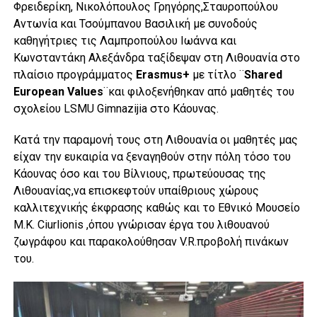
Φρειδερίκη, Νικολόπουλος Γρηγόρης,Σταυροπούλου
Αντωνία και Τσούμπανου Βασιλική με συνοδούς
καθηγήτριες τις Λαμπροπούλου Ιωάννα και
Κωνσταντάκη Αλεξάνδρα ταξίδεψαν στη Λιθουανία στο
πλαίσιο προγράμματος
Erasmus+
με τίτλο ¨
Shared
European Values
¨και φιλοξενήθηκαν από μαθητές του
σχολείου LSMU Gimnazijia στο Κάουνας.
Κατά την παραμονή τους στη Λιθουανία οι μαθητές μας
είχαν την ευκαιρία να ξεναγηθούν στην πόλη τόσο του
Κάουνας όσο και του Βίλνιους, πρωτεύουσας της
Λιθουανίας,να επισκεφτούν υπαίθριους χώρους
καλλιτεχνικής έκφρασης καθώς και το Εθνικό Μουσείο
M.K. Ciurlionis ,όπου γνώρισαν έργα του λιθουανού
ζωγράφου και παρακολούθησαν V.R.προβολή πινάκων
του.