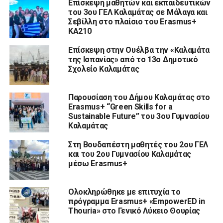
Επίσκεψη μαθητών και εκπαιδευτικών
του 3ου ΓΕΛ Καλαμάτας σε Μάλαγα και
Σεβίλλη στο πλαίσιο του Erasmus+
KA210
Επίσκεψη στην Ουέλβα την «Καλαμάτα
της Ισπανίας» από το 13ο Δημοτικό
Σχολείο Καλαμάτας
Παρουσίαση του Δήμου Καλαμάτας στο
Erasmus+ “Green Skills for a
Sustainable Future” του 3ου Γυμνασίου
Καλαμάτας
Στη Βουδαπέστη μαθητές του 2ου ΓΕΛ
και του 2ου Γυμνασίου Καλαμάτας
μέσω Erasmus+
Ολοκληρώθηκε με επιτυχία το
πρόγραμμα Erasmus+ «EmpowerED in
Thouria» στο Γενικό Λύκειο Θουρίας