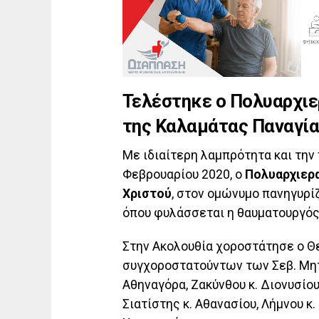
Τελέστηκε ο Πολυαρχιε
της Καλαμάτας Παναγί
Με ιδιαίτερη λαμπρότητα και τη
Φεβρουαρίου 2020, ο
Πολυαρχιερ
Χριστού
, στον ομώνυμο πανηγυρί
όπου φυλάσσεται η θαυματουργό
Στην Ακολουθία χοροστάτησε ο Θε
συγχοροστατούντων των Σεβ. Μητ
Αθηναγόρα, Ζακύνθου κ. Διονυσίου
Σιατίστης κ. Αθανασίου, Λήμνου κ