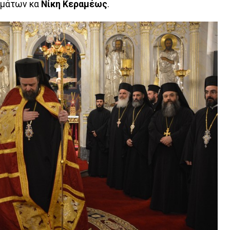
υμάτων κα
Νίκη Κεραμέως
.