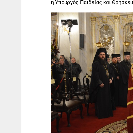
η Υπουργός Παιδείας και Θρησκε