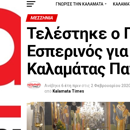
ΓΝΩΡΙΣΕ ΤΗΝ ΚΑΛΑΜΑΤΑ
ΚΑΛΑΜΑ
ΜΕΣΣΗΝΊΑ
Τελέστηκε ο 
Εσπερινός για
Καλαμάτας Πα
Ανέβηκε
6 έτη πριν
στις
2 Φεβρουαρίου 202
από
Kalamata Times