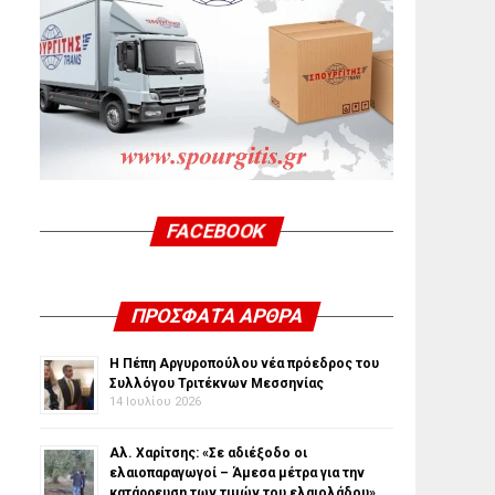
FACEBOOK
ΠΡΌΣΦΑΤΑ ΆΡΘΡΑ
Η Πέπη Αργυροπούλου νέα πρόεδρος του
Συλλόγου Τριτέκνων Μεσσηνίας
14 Ιουλίου 2026
Αλ. Χαρίτσης: «Σε αδιέξοδο οι
ελαιοπαραγωγοί – Άμεσα μέτρα για την
κατάρρευση των τιμών του ελαιολάδου»