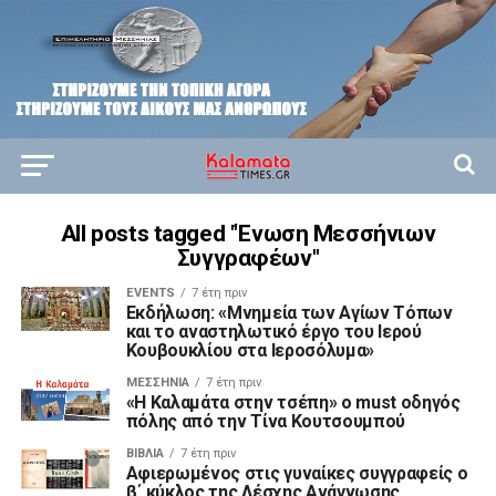
All posts tagged "Ένωση Μεσσήνιων
Συγγραφέων"
EVENTS
7 έτη πριν
Εκδήλωση: «Μνημεία των Αγίων Τόπων
και το αναστηλωτικό έργο του Ιερού
Κουβουκλίου στα Ιεροσόλυμα»
ΜΕΣΣΗΝΊΑ
7 έτη πριν
«Η Καλαμάτα στην τσέπη» ο must οδηγός
πόλης από την Τίνα Κουτσουμπού
ΒΙΒΛΊΑ
7 έτη πριν
Αφιερωμένος στις γυναίκες συγγραφείς ο
β΄ κύκλος της Λέσχης Ανάγνωσης