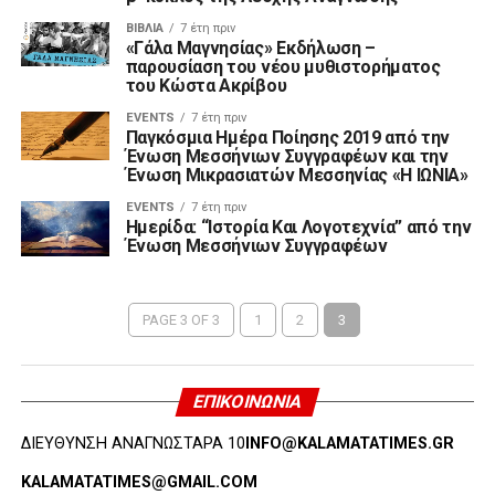
ΒΙΒΛΊΑ
7 έτη πριν
«Γάλα Μαγνησίας» Εκδήλωση –
παρουσίαση του νέου μυθιστορήματος
του Κώστα Ακρίβου
EVENTS
7 έτη πριν
Παγκόσμια Ημέρα Ποίησης 2019 από την
Ένωση Μεσσήνιων Συγγραφέων και την
Ένωση Μικρασιατών Μεσσηνίας «Η ΙΩΝΙΑ»
EVENTS
7 έτη πριν
Hμερίδα: “Ιστορία Και Λογοτεχνία” από την
Ένωση Μεσσήνιων Συγγραφέων
PAGE 3 OF 3
1
2
3
ΕΠΙΚΟΙΝΩΝΊΑ
ΔΙΕΥΘΥΝΣΗ ΑΝΑΓΝΩΣΤΑΡΑ 10
INFO@KALAMATATIMES.GR
KALAMATATIMES@GMAIL.COM