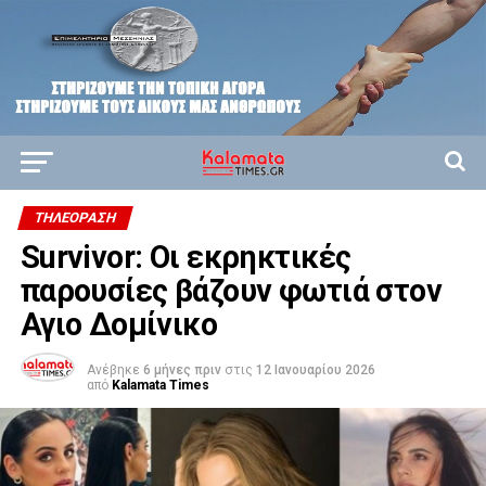
ΤΗΛΕΌΡΑΣΗ
Survivor: Οι εκρηκτικές
παρουσίες βάζουν φωτιά στον
Αγιο Δομίνικο
Ανέβηκε
6 μήνες πριν
στις
12 Ιανουαρίου 2026
από
Kalamata Times