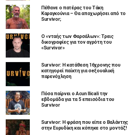
Πέθανε ο πατέρας του Τάκη
Καραγκούνια – Θα αποχωρήσει από το
Survivor;
Ο «νταής των Φαρσάλων»: Τρεις
δικογραφίες για τον αγρότη του
«Survivor»
Survivor: Η κατάθεση 16χρονης που
κατηγορεί παίκτη για σeξουαλική
παρενόχληση
Πόσα παίρνει ο Acun Ilicali την
εβδομάδα για τα 5 επεισόδια του
Survivor
Survivor: Η φράση που είπε ο Βαλάντης
στην Ευρυδίκη και κόπηκε στο μοντάζ!