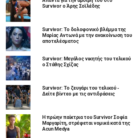
Απαντά για την αμοιβή του στο
Survivor ο Άρης Σοϊλέδης
Survivor: Το δολοφονικό βλέμμα της
Μαρίας Αντωνά με την ανακοίνωση του
αποτελέσματος
Survivor: Μεγάλος νικητής του τελικού
ο Στάθης Σχίζας
Survivor: Το ζευγάρι του τελικού ‑
Δείτε βίντεο με τις αντιδράσεις
Η πρώην παίκτρια του Survivor Σοφία
Μαργαρίτη, στρέφεται νομικά κατά της
Acun Medya