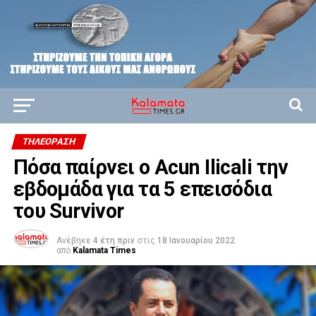
ΤΗΛΕΌΡΑΣΗ
Πόσα παίρνει ο Acun Ilicali την
εβδομάδα για τα 5 επεισόδια
του Survivor
Ανέβηκε
4 έτη πριν
στις
18 Ιανουαρίου 2022
από
Kalamata Times