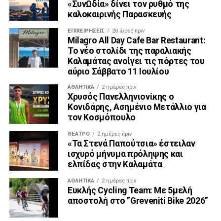
«ΣυνΩδία» δίνει τον ρυθμό της
καλοκαιρινής Παρασκευής
ΕΠΙΧΕΙΡΉΣΕΙΣ
20 ώρες πριν
Milagro All Day Cafe Bar Restaurant:
Το νέο στολίδι της παραλιακής
Καλαμάτας ανοίγει τις πόρτες του
αύριο Σάββατο 11 Ιουλίου
ΑΘΛΗΤΙΚΆ
2 ημέρες πριν
Χρυσός Πανελληνιονίκης ο
Κονιδάρης, Ασημένιο Μετάλλιο για
τον Κοσμόπουλο
ΘΈΑΤΡΟ
2 ημέρες πριν
«Τα Στενά Παπούτσια» έστειλαν
ισχυρό μήνυμα πρόληψης και
ελπίδας στην Καλαμάτα
ΑΘΛΗΤΙΚΆ
2 ημέρες πριν
Ευκλής Cycling Team: Με 5μελή
αποστολή στο ”Greveniti Bike 2026”