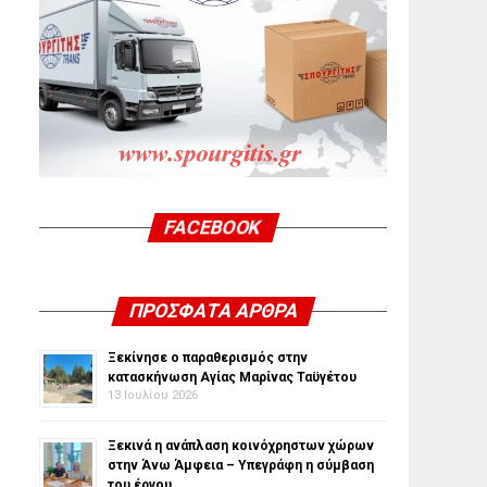
FACEBOOK
ΠΡΌΣΦΑΤΑ ΆΡΘΡΑ
Ξεκίνησε ο παραθερισμός στην
κατασκήνωση Αγίας Μαρίνας Ταϋγέτου
13 Ιουλίου 2026
Ξεκινά η ανάπλαση κοινόχρηστων χώρων
στην Άνω Άμφεια – Υπεγράφη η σύμβαση
του έργου