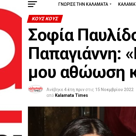
ΓΝΩΡΙΣΕ ΤΗΝ ΚΑΛΑΜΑΤΑ
ΚΑΛΑΜΑ
ΚΟΥΣ ΚΟΥΣ
Σοφία Παυλίδ
Παπαγιάννη: «
μου αθώωση κα
Ανέβηκε
4 έτη πριν
στις
15 Νοεμβρίου 2022
από
Kalamata Times