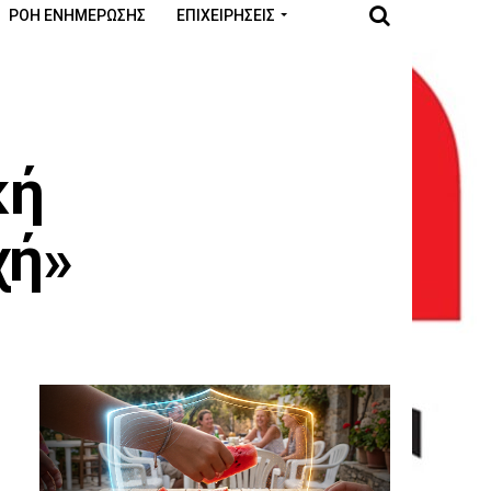
ΡΟΉ ΕΝΗΜΈΡΩΣΗΣ
ΕΠΙΧΕΙΡΉΣΕΙΣ
κή
χή»