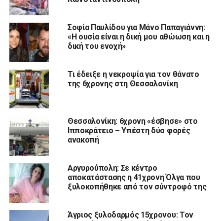
Σοφία Παυλίδου για Μάνο Παπαγιάννη:
«Η ουσία είναι η δική μου αθώωση και η
δική του ενοχή»
Τι έδειξε η νεκροψία για τον θάνατο
της 6χρονης στη Θεσσαλονίκη
Θεσσαλονίκη: 6χρονη «έσβησε» στο
Ιπποκράτειο – Υπέστη δύο φορές
ανακοπή
Αργυρούπολη: Σε κέντρο
αποκατάστασης η 41χρονη Όλγα που
ξυλοκοπήθηκε από τον σύντροφό της
Άγριος ξυλοδαρμός 15χρονου: Τον