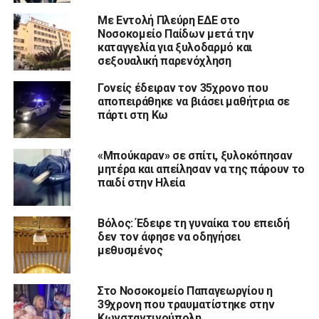
Με Εντολή Πλεύρη ΕΔΕ στο
Νοσοκομείο Παίδων μετά την
καταγγελία για ξυλοδαρμό και
σεξουαλική παρενόχληση
Γονείς έδειραν τον 35χρονο που
αποπειράθηκε να βιάσει μαθήτρια σε
πάρτι στη Κω
«Μπούκαραν» σε σπίτι, ξυλοκόπησαν
μητέρα και απείλησαν να της πάρουν το
παιδί στην Ηλεία
Βόλος: Έδειρε τη γυναίκα του επειδή
δεν τον άφησε να οδηγήσει
μεθυσμένος
Στο Νοσοκομείο Παπαγεωργίου η
39χρονη που τραυματίστηκε στην
Κωνσταντινούπολη