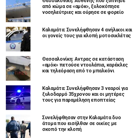
Θεσσαλονίκη: Ασθενής που ξύπνησε
από κώμα σε «αμόκ», ξυλοκόπησε
νοσηλεύτριες και ούρησε σε φορείο
Καλαμάτα: Συνελήφθησαν 4 ανήλικοι και
οι γονείς τους για κλοπή μοτοσικλέτας
Θεσσαλονίκη: Αντρας σε κατάσταση
«αμόκ» πετούσε ντουλάπια, καρέκλες
και τηλεόραση από το μπαλκόνι
Καλαμάτα: Συνελήφθησαν 3 νεαροί για
ξυλοδαρμό 35χρονου και οι μητέρες
τους για παραμέληση εποπτείας
Συνελήφθησαν στην Καλαμάτα δυο
άτομα που εισήλθαν σε οικίες με
σκοπό την κλοπή