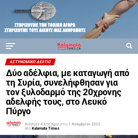
ΑΣΤΥΝΟΜΙΚΌ ΔΕΛΤΊΟ
Δύο αδέλφια, με καταγωγή από
τη Συρία, συνελήφθησαν για
τον ξυλοδαρμό της 20χρονης
αδελφής τους, στο Λευκό
Πύργο
Ανέβηκε
4 έτη πριν
στις
1 Νοεμβρίου 2022
από
Kalamata Times