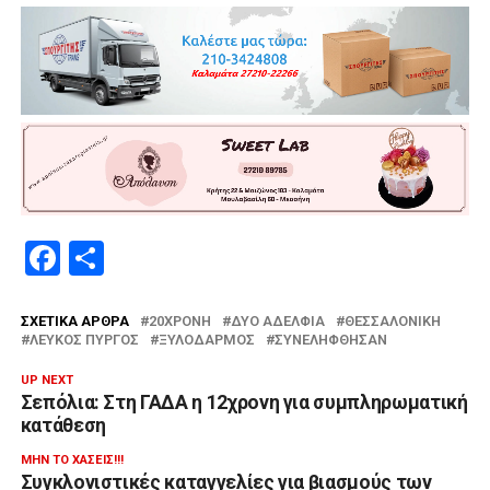
Facebook
Μοιραστείτε
ΣΧΕΤΙΚΆ ΆΡΘΡΑ
20ΧΡΟΝΗ
ΔΎΟ ΑΔΈΛΦΙΑ
ΘΕΣΣΑΛΟΝΊΚΗ
ΛΕΥΚΌΣ ΠΎΡΓΟΣ
ΞΥΛΟΔΑΡΜΌΣ
ΣΥΝΕΛΉΦΘΗΣΑΝ
UP NEXT
Σεπόλια: Στη ΓΑΔΑ η 12χρονη για συμπληρωματική
κατάθεση
ΜΗΝ ΤΟ ΧΆΣΕΙΣ!!!
Συγκλονιστικές καταγγελίες για βιασμούς των