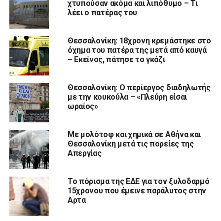
χτυπούσαν ακόμα και λιπόθυμο – Τι
λέει ο πατέρας του
Θεσσαλονίκη: 18χρονη κρεμάστηκε στο
όχημα του πατέρα της μετά από καυγά
– Εκείνος, πάτησε το γκάζι
Θεσσαλονίκη: Ο περίεργος διαδηλωτής
με την κουκούλα – «Πλεύρη είσαι
ωραίος»
Με μολότοφ και χημικά σε Αθήνα και
Θεσσαλονίκη μετά τις πορείες της
Απεργίας
Το πόρισμα της ΕΔΕ για τον ξυλοδαρμό
15χρονου που έμεινε παράλυτος στην
Αρτα