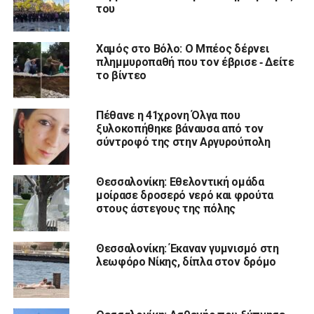
του
Χαμός στο Βόλο: Ο Μπέος δέρνει
πλημμυροπαθή που τον έβρισε ‑ Δείτε
το βίντεο
Πέθανε η 41χρονη Όλγα που
ξυλοκοπήθηκε βάναυσα από τον
σύντροφό της στην Αργυρούπολη
Θεσσαλονίκη: Εθελοντική ομάδα
μοίρασε δροσερό νερό και φρούτα
στους άστεγους της πόλης
Θεσσαλονίκη: Έκαναν γυμνισμό στη
λεωφόρο Νίκης, δίπλα στον δρόμο