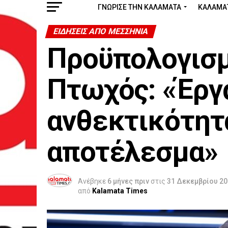
ΓΝΩΡΙΣΕ ΤΗΝ ΚΑΛΑΜΑΤΑ
ΚΑΛΑΜΑ
ΕΙΔΉΣΕΙΣ ΑΠΟ ΜΕΣΣΗΝΊΑ
Προϋπολογισμ
Πτωχός: «Έργα
ανθεκτικότητ
αποτέλεσμα»
Ανέβηκε
6 μήνες πριν
στις
31 Δεκεμβρίου 20
από
Kalamata Times