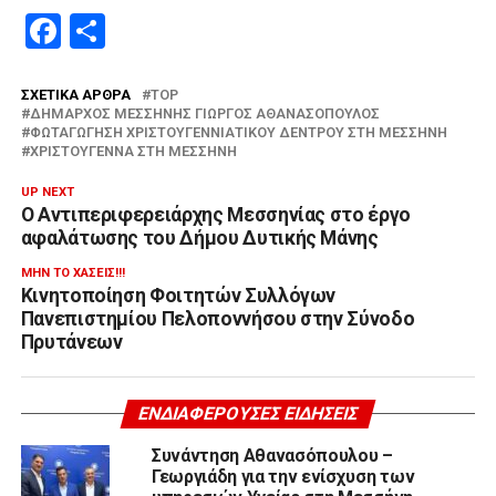
Facebook
Μοιραστείτε
ΣΧΕΤΙΚΆ ΆΡΘΡΑ
TOP
ΔΉΜΑΡΧΟΣ ΜΕΣΣΉΝΗΣ ΓΙΏΡΓΟΣ ΑΘΑΝΑΣΌΠΟΥΛΟΣ
ΦΩΤΑΓΏΓΗΣΗ ΧΡΙΣΤΟΥΓΕΝΝΙΆΤΙΚΟΥ ΔΈΝΤΡΟΥ ΣΤΗ ΜΕΣΣΉΝΗ
ΧΡΙΣΤΟΎΓΕΝΝΑ ΣΤΗ ΜΕΣΣΉΝΗ
UP NEXT
Ο Αντιπεριφερειάρχης Μεσσηνίας στο έργο
αφαλάτωσης του Δήμου Δυτικής Μάνης
ΜΗΝ ΤΟ ΧΆΣΕΙΣ!!!
Κινητοποίηση Φοιτητών Συλλόγων
Πανεπιστημίου Πελοποννήσου στην Σύνοδο
Πρυτάνεων
ΕΝΔΙΑΦΈΡΟΥΣΕΣ ΕΙΔΉΣΕΙΣ
Συνάντηση Αθανασόπουλου –
Γεωργιάδη για την ενίσχυση των