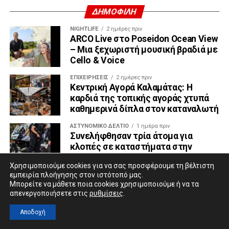
ΔΗΜΟΦΙΛΗ
NIGHTLIFE
2 ημέρες πριν
ARCO Live στο Poseidon Ocean View
– Μια ξεχωριστή μουσική βραδιά με
Cello & Voice
ΕΠΙΧΕΙΡΉΣΕΙΣ
2 ημέρες πριν
Κεντρική Αγορά Καλαμάτας: Η
καρδιά της τοπικής αγοράς χτυπά
καθημερινά δίπλα στον καταναλωτή
ΑΣΤΥΝΟΜΙΚΌ ΔΕΛΤΊΟ
1 ημέρα πριν
Συνελήφθησαν τρία άτομα για
κλοπές σε καταστήματα στην
Καλαμάτα
Χρησιμοποιούμε cookies για να σας προσφέρουμε τη βέλτιστη
εμπειρία πλοήγησης στον ιστότοπό μας.
ΑΘΛΗΤΙΚΆ
1 ημέρα πριν
Η Μαύρη Θύελλα έμαθε το
Μπορείτε να μάθετε ποια cookies χρησιμοποιούμε ή να τα
απενεργοποιήσετε στις
ρυθμίσεις
.
πρόγραμμα της Super League –
Δείτε αναλυτικά όλους τους
Αποδοχή
αγώνες της σεζόν 2026-2027