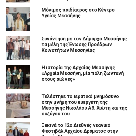
Μόνιμος παιδίατρος στο Κέντρο
Υγείας Μεσσήνης
Συνάντηση με τον Δήμαρχο Μεσσήνης
τα μέλη της Ένωσης Προέδρων
Κοινοτήτων Μεσσηνίας
Η ιστορία της Αρχαίας Μεσσήνης
«Αρχαία Μεσσήνη, μία πόλη ζωντανή
στους αιώνες»
Τελέστηκε το ιερατικό μνημόσυνο
στην μνήμη του ευεργέτη της
Μεσσήνης Νικολάου Αθ. Χιώτη και της
συζύγου του
Ξεκινά το 12ο Διεθνές νεανικό
Φεστιβάλ Αρχαίου Δράματος στην