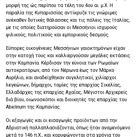
μορφή της ώς περίπου τα τέλη του 4ου αι. μ.Χ. Η
παραλία της Kυπαρισσίας αντίκρυζε τις γνώριμες
ανέκαθεν δυτικές θάλασσες και τις πόλεις της Ιταλίας,
με τις οποίες διατηρούσαν οι Μεσσήνιοι ισχυρούς
φιλικούς, πολιτικούς και εμπορικούς δεσμούς.
Εύπορες οικογένειες Μεσσήνιων γαιοκτημόνων είχαν
στην κατοχή τους και καλλιεργούσαν μεγάλες εκτάσεις
στην Καμπανία. Κέρδισαν την εύνοια των Ρωμαίων
αυτοκρατόρων, από τον Νέρωνα έως τον Μάρκο
Αυρήλιο, και αναδείχθηκαν συγκλητικοί, χιλίαρχοι
λεγεώνων, δήμαρχοι, ταμίες της επαρχίας Σικελίας,
Ελλαδάρχες της επαρχίας Αχαΐας, Μέγιστοι Αρχιερείς
διά βίου, οιωνοσκόποι και διοικητές της επαρχίας του
Abelinum της Καμπανίας.
Oι εξαγωγές και οι εισαγωγές προϊόντων από την
Aδριατική πολλαπλασιάζονται, όπως ήταν αναμενόμενο
μετά το 146 π.X., και κορυφώνονται στα χρόνια του