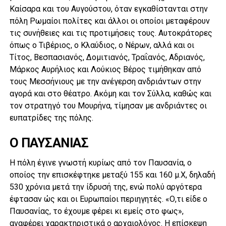
Καίσαρα και του Aυγούστου, όταν εγκαθίστανται στην
πόλη Pωμαίοι πολίτες και άλλοι οι οποίοι μεταφέρουν
τις συνήθειες και τις προτιμήσεις τους. Αυτοκράτορες
όπως ο Τιβέριος, ο Κλαύδιος, ο Νέρων, αλλά και οι
Τίτος, Βεσπασιανός, Δομιτιανός, Τραΐανός, Αδριανός,
Μάρκος Αυρήλιος και Λούκιος Βέρος τιμήθηκαν από
τους Μεσσήνιους με την ανέγερση ανδριάντων στην
αγορά και στο θέατρο. Ακόμη και τον Σύλλα, καθώς και
τον στρατηγό του Μουρήνα, τίμησαν με ανδριάντες οι
ευπατρίδες της πόλης.
O ΠΑΥΣΑΝΙΑΣ
Η πόλη έγινε γνωστή κυρίως από τον Παυσανία, ο
οποίος την επισκέφτηκε μεταξύ 155 και 160 μ.Χ, δηλαδή
530 χρόνια μετά την ίδρυσή της, ενώ πολύ αργότερα
έφτασαν ώς και οι Ευρωπαίοι περιηγητές. «Ο,τι είδε ο
Παυσανίας, το έχουμε φέρει κι εμείς στο φως»,
αναφέρει χαρακτηριστικά ο αρχαιολόγος. Η επίσκεψη