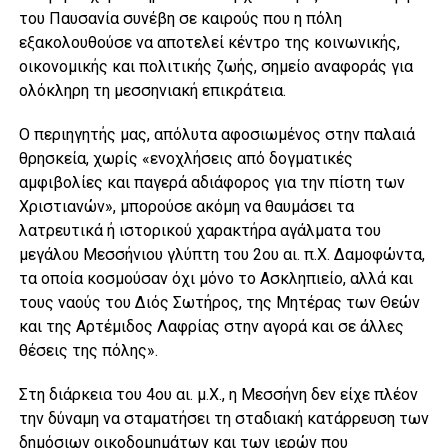
του Παυσανία συνέβη σε καιρούς που η πόλη
εξακολουθούσε να αποτελεί κέντρο της κοινωνικής,
οικονομικής και πολιτικής ζωής, σημείο αναφοράς για
ολόκληρη τη μεσσηνιακή επικράτεια.
O περιηγητής μας, απόλυτα αφοσιωμένος στην παλαιά
θρησκεία, χωρίς «ενοχλήσεις από δογματικές
αμφιβολίες και παγερά αδιάφορος για την πίστη των
Χριστιανών», μπορούσε ακόμη να θαυμάσει τα
λατρευτικά ή ιστορικού χαρακτήρα αγάλματα του
μεγάλου Mεσσήνιου γλύπτη του 2ου αι. π.X. Δαμοφώντα,
τα οποία κοσμούσαν όχι μόνο το Aσκληπιείο, αλλά και
τους ναούς του Διός Σωτήρος, της Mητέρας των Θεών
και της Aρτέμιδος Λαφρίας στην αγορά και σε άλλες
θέσεις της πόλης».
Στη διάρκεια του 4ου αι. μ.Χ., η Μεσσήνη δεν είχε πλέον
την δύναμη να σταματήσει τη σταδιακή κατάρρευση των
δημόσιων οικοδομημάτων και των ιερών που