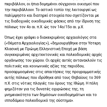
περιβάλλον, οι ήπια δομημένοι σύγχρονοι οικισμοί που
την περιβάλλουν. Το αστικό τοπίο της λειτουργεί ως
παλίμψηστο και διατηρεί στοιχεία που σχετίζονται με
τις διαδοχικές οικοδομικές φάσεις από την ίδρυση της
πόλεως τον 4ο αι. π.Χ. ώς τον 14ο/15ο αι. μ.Χ.
Όπως έχει γράψει ο διακεκριμένος αρχαιολόγος στα
(«Θέματα Αρχαιολογίας»), «δημιουργήθηκε στην Υστερη
Κλασική με Πρώιμη Ελληνιστική Εποχή με βάση
συγκεκριμένες αρχιτεκτονικές και πολεοδομικές αρχές
οργάνωσης του χώρου. Οι αρχές αυτές αντανακλούν τις
πολιτικές και κοινωνικές αξίες της περιόδου,
προσαρμοσμένες στις απαιτήσεις της προγραμματικής
αυτής πόλεως που ιδρύθηκε από τους Θηβαίους το 369
π.Χ. στις νότιες πλαγιές του όρους της Ιθώμη. Η πόλη
φημιζόταν για τις δυνατές οχυρώσεις της, τη
μνημειακότητα των δημόσιων οικοδομημάτων και το
ιπποδάμειο πολεοδομικό της σύστημα».