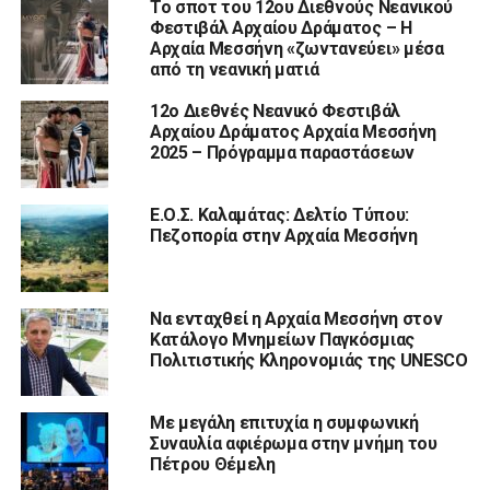
Το σποτ του 12ου Διεθνούς Νεανικού
Φεστιβάλ Αρχαίου Δράματος – Η
Αρχαία Μεσσήνη «ζωντανεύει» μέσα
από τη νεανική ματιά
12ο Διεθνές Νεανικό Φεστιβάλ
Αρχαίου Δράματος Αρχαία Μεσσήνη
2025 – Πρόγραμμα παραστάσεων
Ε.Ο.Σ. Καλαμάτας: Δελτίο Τύπου:
Πεζοπορία στην Αρχαία Μεσσήνη
Να ενταχθεί η Αρχαία Μεσσήνη στον
Κατάλογο Μνημείων Παγκόσμιας
Πολιτιστικής Κληρονομιάς της UNESCO
Με μεγάλη επιτυχία η συμφωνική
Συναυλία αφιέρωμα στην μνήμη του
Πέτρου Θέμελη