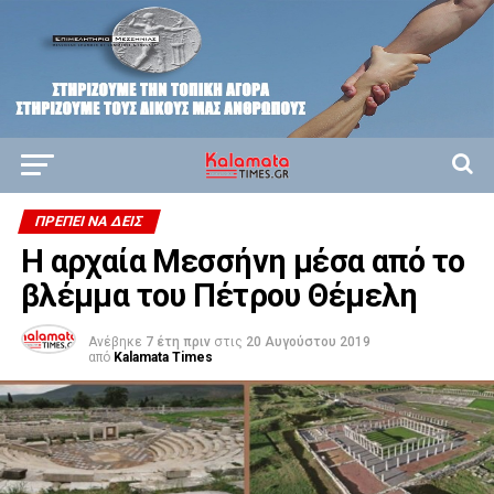
ΠΡΈΠΕΙ ΝΑ ΔΕΙΣ
Η αρχαία Μεσσήνη μέσα από το
βλέμμα του Πέτρου Θέμελη
Ανέβηκε
7 έτη πριν
στις
20 Αυγούστου 2019
από
Kalamata Times