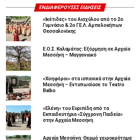
ΕΝΔΙΑΦΈΡΟΥΣΕΣ ΕΙΔΉΣΕΙΣ
«Ικέτιδες» του Αισχύλου από το 2ο
Γυμνάσιο & 2ο ΓΕ.Λ. Αμπελοκήπων
Θεσσαλονίκης
Ε.Ο.Σ. Καλαμάτας: Εξόρμηση σε Αρχαία
Μεσσήνη – Μαγγανιακό
«Χοηφόροι» στα ισπανικά στην Αρχαία
Μεσσήνη – Εντυπωσίασε το Teatro
Balbo
«Ελένη» του Ευριπίδη από τα
Εκπαιδευτήρια «Σύγχρονη Παιδεία»
στην Αρχαία Μεσσήνη
Αρχαία Μεσσήνη: Θερμό χειροκρότημα