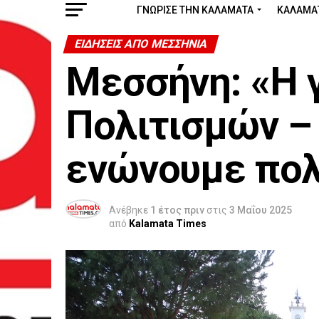
ΓΝΩΡΙΣΕ ΤΗΝ ΚΑΛΑΜΑΤΑ
ΚΑΛΑΜΑ
ΕΙΔΉΣΕΙΣ ΑΠΟ ΜΕΣΣΗΝΊΑ
Μεσσήνη: «Η 
Πολιτισμών –
ενώνουμε πολ
Ανέβηκε
1 έτος πριν
στις
3 Μαΐου 2025
από
Kalamata Times