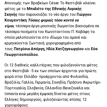
Απονομής των Βραβείων César. Το Φεστιβάλ κλείνει
φέτος με το
Μπαλέτο της Εθνικής Λυρικής
Σκηνής
που παρουσιάζει το νέο έργο του
Γιώργου
Κουμεντάκη
Τόσαις φοραίς τόσο κοντά να
είμαι
,
τέσσερα έργα μουσικής δωματίου βασισμένα σε
τέσσερα ποιήματα του Κωνσταντίνου Π. Καβάφη τα
οποία μελοποιούνται στο ιδίωμα του αμανέ και
ερμηνεύονται ζωντανά, χορογραφημένα από
τους
Πατρίσια Απέργη, Ηλία Χατζηγεωργίου
και
Εύα
Γεωργιτσοπούλου.
Οι 12 διεθνείς καλλιτέχνες που φιλοξενούνται φέτος
στο Φεστιβάλ -5 εκ των οποίων έρχονται για πρώτη
φορά στην Ελλάδα- προέρχονται από Φινλανδία,
Βραζιλία, Γαλλία, Γερμανία, Σουηδία, Πράσινο Ακρωτήρι-
Πορτογαλία, Σλοβενία, Ολλανδία-Βενεζουέλα και
Ισπανία ενώ μεγάλη έμφαση δίνεται φέτος στους
Έλληνες δημιουργούς, φιλοξενώντας επίσης 12
χορογράφους.