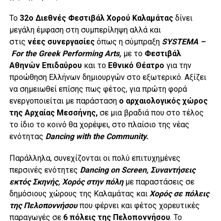
Το
32ο Διεθνές Φεστιβάλ Χορού Καλαμάτας
δίνει
μεγάλη έμφαση στη συμπερίληψη αλλά και
στις
νέες
συνεργασίες
όπως η σύμπραξη
SYSTEMA –
For
the
Greek
Performing
Arts,
με το
Φεστιβάλ
Αθηνών Επιδαύρου
και το
Εθνικό Θέατρο
για την
προώθηση Ελλήνων δημιουργών στο εξωτερικό. Αξίζει
να σημειωθεί επίσης πως φέτος, για πρώτη φορά
ενεργοποιείται με παράσταση
ο αρχαιολογικός χώρος
της Αρχαίας Μεσσήνης,
σε μια βραδιά που στο τέλος
το ίδιο το κοινό θα χορέψει, στο πλαίσιο της νέας
ενότητας
Dancing
with
the
Community.
Παράλληλα, συνεχίζονται οι πολύ επιτυχημένες
περσινές ενότητες
Dancing
on
Screen, Συναντήσεις
εκτός Σκηνής, Χορός στην πόλη
με παραστάσεις σε
δημόσιους χώρους της Καλαμάτας και
Χορός σε πόλεις
της Πελοποννήσου
που φέρνει και φέτος χορευτικές
παραγωγές σε
6 πόλεις της Πελοποννήσου
. Το