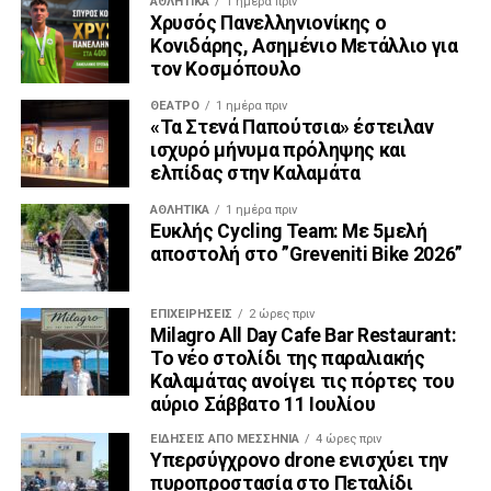
ΑΘΛΗΤΙΚΆ
1 ημέρα πριν
Χρυσός Πανελληνιονίκης ο
Κονιδάρης, Ασημένιο Μετάλλιο για
τον Κοσμόπουλο
ΘΈΑΤΡΟ
1 ημέρα πριν
«Τα Στενά Παπούτσια» έστειλαν
ισχυρό μήνυμα πρόληψης και
ελπίδας στην Καλαμάτα
ΑΘΛΗΤΙΚΆ
1 ημέρα πριν
Ευκλής Cycling Team: Με 5μελή
αποστολή στο ”Greveniti Bike 2026”
ΕΠΙΧΕΙΡΉΣΕΙΣ
2 ώρες πριν
Milagro All Day Cafe Bar Restaurant:
Το νέο στολίδι της παραλιακής
Καλαμάτας ανοίγει τις πόρτες του
αύριο Σάββατο 11 Ιουλίου
ΕΙΔΉΣΕΙΣ ΑΠΟ ΜΕΣΣΗΝΊΑ
4 ώρες πριν
Υπερσύγχρονο drone ενισχύει την
πυροπροστασία στο Πεταλίδι