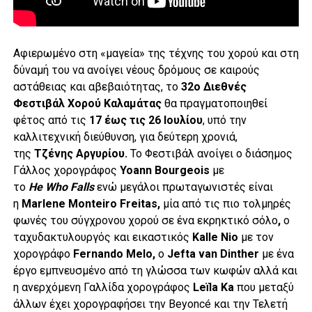
Αφιερωμένο στη «μαγεία» της τέχνης του χορού και στη
δύναμή του να ανοίγει νέους δρόμους σε καιρούς
αστάθειας και αβεβαιότητας, το
32ο Διεθνές
Φεστιβάλ Χορού Καλαμάτας
θα πραγματοποιηθεί
φέτος από τις
17 έως τις 26 Ιουλίου
, υπό την
καλλιτεχνική διεύθυνση, για δεύτερη χρονιά,
της
Τζένης Αργυρίου.
Το Φεστιβάλ ανοίγει ο διάσημος
Γάλλος χορογράφος
Yoann
Bourgeois
με
το
He
Who
Falls
ενώ μεγάλοι πρωταγωνιστές είναι
η
Marlene
Monteiro
Freitas,
μία από τις πιο τολμηρές
φωνές του σύγχρονου χορού σε ένα εκρηκτικό σόλο
,
ο
ταχυδακτυλουργός και εικαστικός
Kalle
Nio
με τον
χορογράφο
Fernando
Melo,
ο
Jefta
van
Dinther
με ένα
έργο εμπνευσμένο από τη γλώσσα των κωφών αλλά και
η ανερχόμενη Γαλλίδα χορογράφος
Leïla
Ka
που μεταξύ
άλλων έχει χορογραφήσει την Beyoncé και την Τελετή