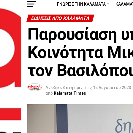
ΓΝΩΡΙΣΕ ΤΗΝ ΚΑΛΑΜΑΤΑ
ΚΑΛΑΜΑ
ΕΙΔΗΣΕΙΣ ΑΠΟ ΚΑΛΑΜΑΤΑ
Παρουσίαση υ
Κοινότητα Μι
τον Βασιλόπο
Ανέβηκε
3 έτη πριν
στις
12 Αυγούστου 2023
από
Kalamata Times