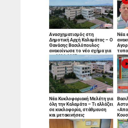
Ανασχηματισμός στη
Νέα 
Δημοτική Αρχή Καλαμάτας – Ο
ανακ
Θανάσης Βασιλόπουλος
Αγορ
ανακοίνωσε το νέο σχήμα για
τοπο
το 2026-2027
Νέα Κυκλοφοριακή Μελέτη για
Βασι
όλη την Καλαμάτα – Τι αλλάζει
Αστυ
σε κυκλοφορία, στάθμευση
«Απο
και μετακινήσεις
Κουσ
παρο
Αστυ