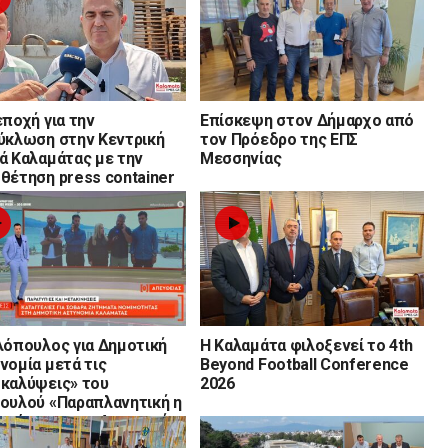
εποχή για την
Επίσκεψη στον Δήμαρχο από
ύκλωση στην Κεντρική
τον Πρόεδρο της ΕΠΣ
ά Καλαμάτας με την
Μεσσηνίας
θέτηση press container
λόπουλος για Δημοτική
Η Καλαμάτα φιλοξενεί το 4th
νομία μετά τις
Beyond Football Conference
καλύψεις» του
2026
ουλού «Παραπλανητική η
υσίαση για τη Δημοτική
νομία»