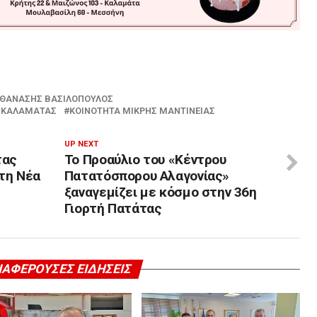
ΘΑΝΆΣΗΣ ΒΑΣΙΛΌΠΟΥΛΟΣ
Ο ΚΑΛΑΜΆΤΑΣ
ΚΟΙΝΌΤΗΤΑ ΜΙΚΡΉΣ ΜΑΝΤΊΝΕΙΑΣ
UP NEXT
τας
Το Προαύλιο του «Κέντρου
τη Νέα
Πατατόσπορου Αλαγονίας»
ξαναγεμίζει με κόσμο στην 36η
Γιορτή Πατάτας
ΙΑΦΈΡΟΥΣΕΣ ΕΙΔΉΣΕΙΣ