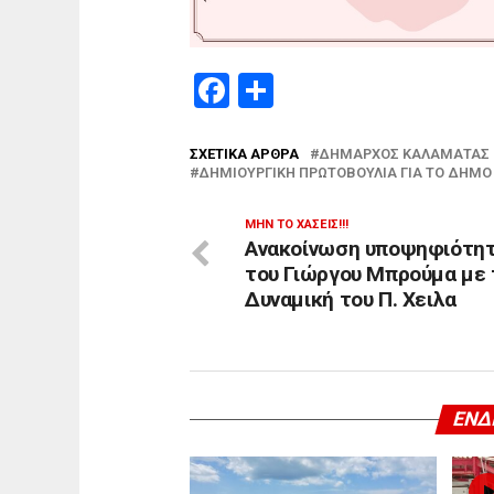
Facebook
Μοιραστείτε
ΣΧΕΤΙΚΆ ΆΡΘΡΑ
ΔΉΜΑΡΧΟΣ ΚΑΛΑΜΆΤΑΣ 
ΔΗΜΙΟΥΡΓΙΚΉ ΠΡΩΤΟΒΟΥΛΊΑ ΓΙΑ ΤΟ ΔΉΜ
ΜΗΝ ΤΟ ΧΆΣΕΙΣ!!!
Ανακοίνωση υποψηφιότη
του Γιώργου Μπρούμα με 
Δυναμική του Π. Χειλα
ΕΝΔ