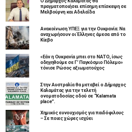
Ο Δήμαρχος Καλαμάτας θα
πραγματοποιήσει επίσημη επίσκεψη σε
Μελβούρνη και Αδελαΐδα
Ανακοίνωση ΥΠΕΞ για την Ουκρανία: Να
αναχωρήσουν οι Έλληνες άμεσα από το
Κίεβο
«Εάν η Ουκρανία μπει στο ΝΑΤΟ, ίσως
οδηγηθούμε σε Γ’ Παγκόσμιο Πόλεμο»
τόνισε Ρώσος αξιωματούχος
Στην Αυστραλία θα μεταβεί ο Δήμαρχος
Καλαμάτας για την τελετή
ονοματοδοσίας οδού σε “Kalamata
place”.
Χημικός ευνουχισμός για παιδόφιλους
– Σε ποιες χώρες ισχύει