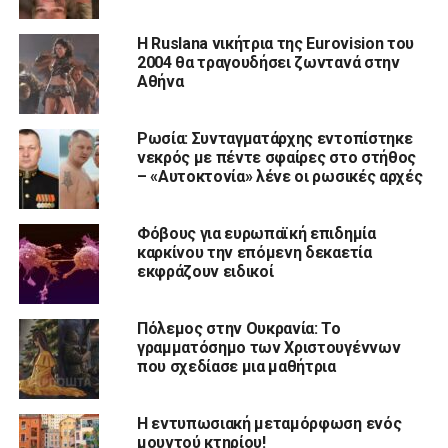
Η Ruslana νικήτρια της Eurovision του
2004 θα τραγουδήσει ζωντανά στην
Αθήνα
Ρωσία: Συνταγματάρχης εντοπίστηκε
νεκρός με πέντε σφαίρες στο στήθος
– «Αυτοκτονία» λένε οι ρωσικές αρχές
Φόβους για ευρωπαϊκή επιδημία
καρκίνου την επόμενη δεκαετία
εκφράζουν ειδικοί
Πόλεμος στην Ουκρανία: Το
γραμματόσημο των Χριστουγέννων
που σχεδίασε μια μαθήτρια
Η εντυπωσιακή μεταμόρφωση ενός
μουντού κτηρίου!