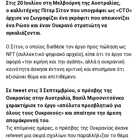
Στις 20 Ιουλίου στη Μελβούρνη της Αυστραλίας,
ο καλλιτέχνης Πίτερ Σίτον που υπογράφει ως «CTO»
άρχισε να ζωγραφίζει ένα γκράφιτι που απεικονίζει
ένα Ρώσο και έναν Ουκρανό στρατιώτη να
αγκαλιάζονται.
Ο Σίτον, ο οποίος διεθέσε τον έργο προς πώληση ως
NFT (συλλεκτικό ψηφιακό αρχείο), είπε ότι το έργο του
αφορά «την ειρήνη και την αγάπη», αλλά η ουκρανική
κοινότητα άσκησε έντονη κριτική και επισήμανε ότι
εξισώνει θύμα και επιτιθέμενο.
Σε tweet στις 3 Σεπτεμβρίου, ο πρέσβης της
Ουκρανίας στην Αυστραλία, Βασίλ Μιροσνιτσένκο
χαρακτήρισε το έργο «απόλυτα προσβλητικό για
όλους τους Ουκρανούς» και απαίτησε την άμεση
απομάκρυνσή του.
Τις επόμενες ημέρες, ο πρέσβης της Ουκρανίας έκανε
retweet μια σειρά σχολίων που παραλλήλιζαν το θέμα