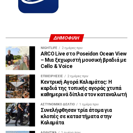
ΔΗΜΟΦΙΛΗ
NIGHTLIFE
2 ημέρες πριν
ARCO Live στο Poseidon Ocean View
– Μια ξεχωριστή μουσική βραδιά με
Cello & Voice
ΕΠΙΧΕΙΡΉΣΕΙΣ
2 ημέρες πριν
Κεντρική Αγορά Καλαμάτας: Η
καρδιά της τοπικής αγοράς χτυπά
καθημερινά δίπλα στον καταναλωτή
ΑΣΤΥΝΟΜΙΚΌ ΔΕΛΤΊΟ
1 ημέρα πριν
Συνελήφθησαν τρία άτομα για
κλοπές σε καταστήματα στην
Καλαμάτα
ΑΘΛΗΤΙΚΆ
1 ημέρα πριν