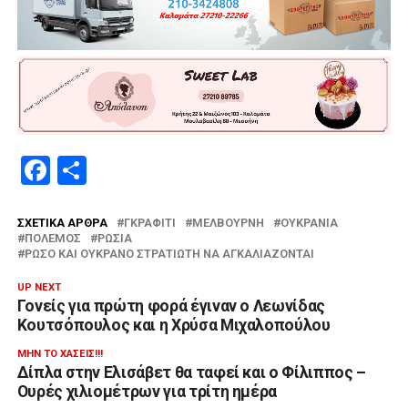
Facebook
Μοιραστείτε
ΣΧΕΤΙΚΆ ΆΡΘΡΑ
ΓΚΡΑΦΙΤΙ
ΜΕΛΒΟΎΡΝΗ
ΟΥΚΡΑΝΊΑ
ΠΌΛΕΜΟΣ
ΡΩΣΊΑ
ΡΏΣΟ ΚΑΙ ΟΥΚΡΑΝΌ ΣΤΡΑΤΙΏΤΗ ΝΑ ΑΓΚΑΛΙΆΖΟΝΤΑΙ
UP NEXT
Γονείς για πρώτη φορά έγιναν ο Λεωνίδας
Κουτσόπουλος και η Χρύσα Μιχαλοπούλου
ΜΗΝ ΤΟ ΧΆΣΕΙΣ!!!
Δίπλα στην Ελισάβετ θα ταφεί και ο Φίλιππος –
Ουρές χιλιομέτρων για τρίτη ημέρα