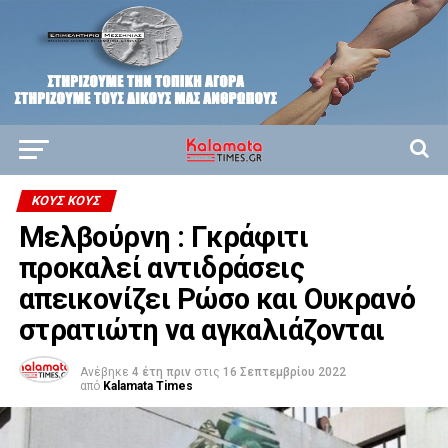
ΚΟΥΣ ΚΟΥΣ
Μελβούρνη : Γκράφιτι
προκαλεί αντιδράσεις
απεικονίζει Ρώσο και Ουκρανό
στρατιώτη να αγκαλιάζονται
Ανέβηκε
4 έτη πριν
στις
16 Σεπτεμβρίου 2022
από
Kalamata Times