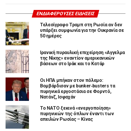
ΕΝΔΙΑΦΈΡΟΥΣΕΣ ΕΙΔΉΣΕΙΣ
Τελεσίγραφο Τραμπ στη Ρωσία αν δεν
υπάρξει συμφωνία για την Ουκρανία σε
50 ημέρες
Ιρανική πυραυλική επιχείρηση «Αγγελμα
της Νίκης» εναντίον αμερικανικών
βάσεων στο Ιράκ και το Κατάρ
Οι ΗΠΑ μπήκαν στον πόλεμο:
Βομβάρδισαν με bunker‑busters τα
πυρηνικά εργοστάσια σε Φορντό,
Νατάνζ, Ισφαχάν
To ΝΑΤΟ ξεκινά «ενεργοποίηση»
πυρηνικών της όπλων έναντι των
απειλών Ρωσίας – Κίνας