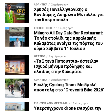
ΑΘΛΗΤΙΚΆ
2 ημέρες πριν
Χρυσός Πανελληνιονίκης ο
Κονιδάρης, Ασημένιο Μετάλλιο για
τον Κοσμόπουλο
ΕΠΙΧΕΙΡΉΣΕΙΣ
16 ώρες πριν
Milagro All Day Cafe Bar Restaurant:
Το νέο στολίδι της παραλιακής
Καλαμάτας ανοίγει τις πόρτες του
αύριο Σάββατο 11 Ιουλίου
ΘΈΑΤΡΟ
2 ημέρες πριν
«Τα Στενά Παπούτσια» έστειλαν
ισχυρό μήνυμα πρόληψης και
ελπίδας στην Καλαμάτα
ΑΘΛΗΤΙΚΆ
2 ημέρες πριν
Ευκλής Cycling Team: Με 5μελή
αποστολή στο ”Greveniti Bike 2026”
ΕΙΔΉΣΕΙΣ ΑΠΟ ΜΕΣΣΗΝΊΑ
17 ώρες πριν
Υπερσύγχρονο drone ενισχύει την