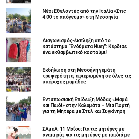
Νέοι Εθελοντές από την Ιταλία «Στις
4:00 το απόγευμα» στη Μεσσηνία
Διαγωνισμός-έκπληξη από το
κατάστημα “Ενδύματα Νίκη”: Κέρδισε
ένα εκθαμβωτικό κοστούμι!
Εκδήλωση στη Μεσσήνη γεμάτη
τρυφερότητα, αφιερωμένη σε όλες τις
υπέροχες μαμάδες
Εντυπωσιακή Επίδειξη Μόδας «Μαμά
και Παιδί» στην Καλαμάτα – Μια Γιορτή
για τη Μητέρα με Στυλ και Συγκίνηση
ΣΑμεΑ: 11 Μαΐου: Για τις μητέρες με
αναπηρία, για τις μητέρες με παιδιά με