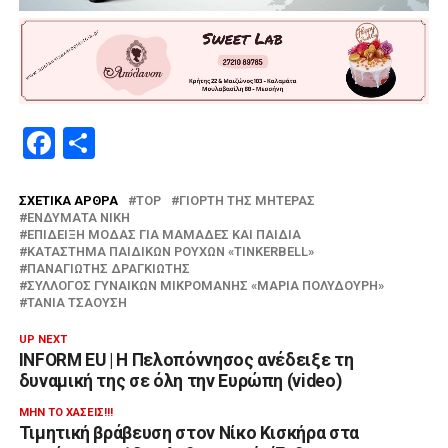
Facebook
Μοιραστείτε
ΣΧΕΤΙΚΆ ΆΡΘΡΑ
TOP
ΓΙΟΡΤΉ ΤΗΣ ΜΗΤΈΡΑΣ
ΕΝΔΎΜΑΤΑ ΝΊΚΗ
ΕΠΊΔΕΙΞΗ ΜΌΔΑΣ ΓΙΑ ΜΑΜΆΔΕΣ ΚΑΙ ΠΑΙΔΙΆ
ΚΑΤΆΣΤΗΜΑ ΠΑΙΔΙΚΏΝ ΡΟΎΧΩΝ «TINKERBELL»
ΠΑΝΑΓΙΏΤΗΣ ΔΡΑΓΚΙΏΤΗΣ
ΣΎΛΛΟΓΟΣ ΓΥΝΑΙΚΏΝ ΜΙΚΡΟΜΆΝΗΣ «ΜΑΡΊΑ ΠΟΛΥΔΟΎΡΗ»
ΤΆΝΙΑ ΤΣΑΟΎΣΗ
UP NEXT
INFORM EU | Η Πελοπόννησος ανέδειξε τη
δυναμική της σε όλη την Ευρώπη (video)
ΜΗΝ ΤΟ ΧΆΣΕΙΣ!!!
Τιμητική βράβευση στον Νίκο Κισκήρα στα