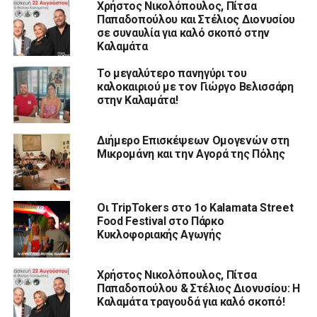
Χρήστος Νικολόπουλος, Πίτσα
Παπαδοπούλου και Στέλιος Διονυσίου
σε συναυλία για καλό σκοπό στην
Καλαμάτα
Το μεγαλύτερο πανηγύρι του
καλοκαιριού με τον Γιώργο Βελισσάρη
στην Καλαμάτα!
Διήμερο Επισκέψεων Ομογενών στη
Μικρομάνη και την Αγορά της Πόλης
Οι TripTokers στο 1o Kalamata Street
Food Festival στο Πάρκο
Κυκλοφοριακής Αγωγής
Χρήστος Νικολόπουλος, Πίτσα
Παπαδοπούλου & Στέλιος Διονυσίου: Η
Καλαμάτα τραγουδά για καλό σκοπό!