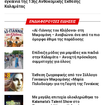
εγκαίνια της 13ης Ανθοκομικής Έκθεσης
Καλαμάτας
ΕΝΔΙΑΦΈΡΟΥΣΕΣ ΕΙΔΉΣΕΙΣ
«Αϊ-Γιάννης του Κλήδονα» στη
Μικρομάνη – Αναβιώνει ένα από τα πιο
όμορφα έθιμα της παράδοσης
Επίδειξη μόδας για μαμάδες και παιδιά
στην Καλαμάτα – Ανοιχτή πρόσκληση
συμμετοχής για όλους
Έκθεση ζωγραφικής από τον Σύλλογο
Γυναικών Μικρομάνης «Μαρία
Πολυδούρη» για τη Γιορτή της Γυναίκας
Με μεγάλη επιτυχία ολοκληρώθηκε το
Kalamata’s Talent Show στο