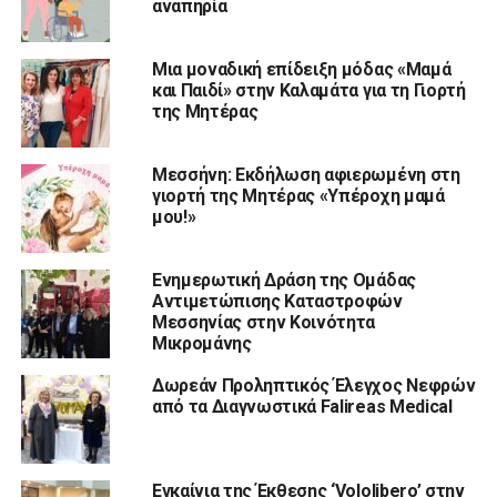
αναπηρία
Μια μοναδική επίδειξη μόδας «Μαμά
και Παιδί» στην Καλαμάτα για τη Γιορτή
της Μητέρας
Μεσσήνη: Eκδήλωση αφιερωμένη στη
γιορτή της Μητέρας «Υπέροχη μαμά
μου!»
Ενημερωτική Δράση της Ομάδας
Αντιμετώπισης Καταστροφών
Μεσσηνίας στην Κοινότητα
Μικρομάνης
Δωρεάν Προληπτικός Έλεγχος Νεφρών
από τα Διαγνωστικά Falireas Medical
Εγκαίνια της Έκθεσης ‘Vololibero’ στην