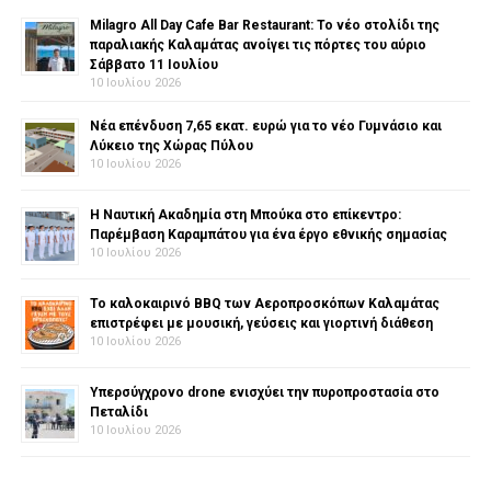
Milagro All Day Cafe Bar Restaurant: Το νέο στολίδι της
παραλιακής Καλαμάτας ανοίγει τις πόρτες του αύριο
Σάββατο 11 Ιουλίου
10 Ιουλίου 2026
Νέα επένδυση 7,65 εκατ. ευρώ για το νέο Γυμνάσιο και
Λύκειο της Χώρας Πύλου
10 Ιουλίου 2026
Η Ναυτική Ακαδημία στη Μπούκα στο επίκεντρο:
Παρέμβαση Καραμπάτου για ένα έργο εθνικής σημασίας
10 Ιουλίου 2026
Το καλοκαιρινό BBQ των Αεροπροσκόπων Καλαμάτας
επιστρέφει με μουσική, γεύσεις και γιορτινή διάθεση
10 Ιουλίου 2026
Υπερσύγχρονο drone ενισχύει την πυροπροστασία στο
Πεταλίδι
10 Ιουλίου 2026