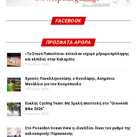
FACEBOOK
ΠΡΌΣΦΑΤΑ ΆΡΘΡΑ
«Τα Στενά Παπούτσια» έστειλαν ισχυρό μήνυμα πρόληψης
και ελπίδας στην Καλαμάτα
9 Ιουλίου 2026
Χρυσός Πανελληνιονίκης ο Κονιδάρης, Ασημένιο
Μετάλλιο για τον Κοσμόπουλο
9 Ιουλίου 2026
Ευκλής Cycling Team: Με 5μελή αποστολή στο ”Greveniti
Bike 2026”
9 Ιουλίου 2026
Στο Poseidon Ocean View η «ΣυνΩδία» δίνει τον ρυθμό της
καλοκαιρινής Παρασκευής