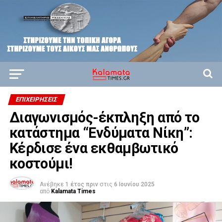
ΕΠΙΧΕΙΡΉΣΕΙΣ
Διαγωνισμός-έκπληξη από το
κατάστημα “Ενδύματα Νίκη”:
Κέρδισε ένα εκθαμβωτικό
κοστούμι!
Ανέβηκε
1 έτος πριν
στις
6 Ιουνίου 2025
από
Kalamata Times