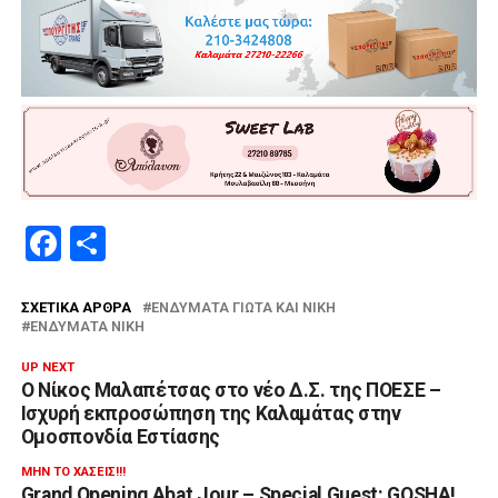
Facebook
Μοιραστείτε
ΣΧΕΤΙΚΆ ΆΡΘΡΑ
ΕΝΔΎΜΑΤΑ ΓΙΏΤΑ ΚΑΙ ΝΊΚΗ
ΕΝΔΎΜΑΤΑ ΝΊΚΗ
UP NEXT
Ο Νίκος Μαλαπέτσας στο νέο Δ.Σ. της ΠΟΕΣΕ –
Ισχυρή εκπροσώπηση της Καλαμάτας στην
Ομοσπονδία Εστίασης
ΜΗΝ ΤΟ ΧΆΣΕΙΣ!!!
Grand Opening Abat Jour – Special Guest: GOSHA!