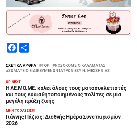
Facebook
Μοιραστείτε
ΣΧΕΤΙΚΆ ΆΡΘΡΑ
TOP
ΝΟΣΟΚΟΜΕΊΟ ΚΑΛΑΜΆΤΑΣ
ΣΩΜΑΤΕΊΟ ΕΙΔΙΚΕΥΜΈΝΩΝ ΙΑΤΡΏΝ ΕΣΥ Ν. ΜΕΣΣΗΝΊΑΣ
UP NEXT
Η ΛΕ.ΜΟ.ΜΕ. καλεί όλους τους μοτοσυκλετιστές
και τους ευαισθητοποιημένους πολίτες σε μια
μεγάλη πράξη ζωής
ΜΗΝ ΤΟ ΧΆΣΕΙΣ!!!
Γιάννης Πάζιος: Διεθνής Ημέρα Συνεταιρισμών
2026