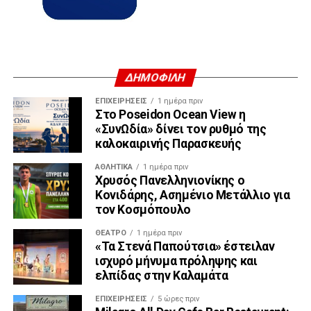
ΔΗΜΟΦΙΛΗ
ΕΠΙΧΕΙΡΉΣΕΙΣ
1 ημέρα πριν
Στο Poseidon Ocean View η
«ΣυνΩδία» δίνει τον ρυθμό της
καλοκαιρινής Παρασκευής
ΑΘΛΗΤΙΚΆ
1 ημέρα πριν
Χρυσός Πανελληνιονίκης ο
Κονιδάρης, Ασημένιο Μετάλλιο για
τον Κοσμόπουλο
ΘΈΑΤΡΟ
1 ημέρα πριν
«Τα Στενά Παπούτσια» έστειλαν
ισχυρό μήνυμα πρόληψης και
ελπίδας στην Καλαμάτα
ΕΠΙΧΕΙΡΉΣΕΙΣ
5 ώρες πριν