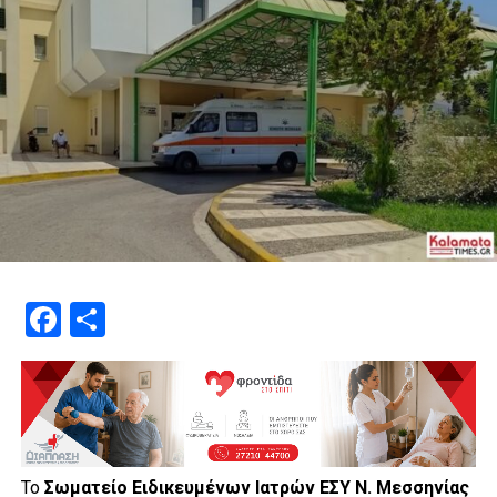
Facebook
Μοιραστείτε
Το
Σωματείο Ειδικευμένων Ιατρών ΕΣΥ Ν. Μεσσηνίας