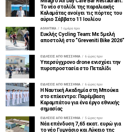
Milagro All Day Cafe Bar Restaurant:
Το νέο στολίδι της παραλιακής
Καλαμάτας ανοίγει τις πόρτες του
αύριο Σάββατο 11 Ιουλίου
ΑΘΛΗΤΙΚΆ
1 ημέρα πριν
Ευκλής Cycling Team: Με 5μελή
αποστολή στο ”Greveniti Bike 2026”
ΕΙΔΉΣΕΙΣ ΑΠΟ ΜΕΣΣΗΝΊΑ
6 ώρες πριν
Υπερσύγχρονο drone ενισχύει την
πυροπροστασία στο Πεταλίδι
ΕΙΔΉΣΕΙΣ ΑΠΟ ΜΕΣΣΗΝΊΑ
6 ώρες πριν
Η Ναυτική Ακαδημία στη Μπούκα
στο επίκεντρο: Παρέμβαση
Καραμπάτου για ένα έργο εθνικής
σημασίας
ΕΙΔΉΣΕΙΣ ΑΠΟ ΜΕΣΣΗΝΊΑ
5 ώρες πριν
Νέα επένδυση 7,65 εκατ. ευρώ για
το νέο Γυμνάσιο και Λύκειο της