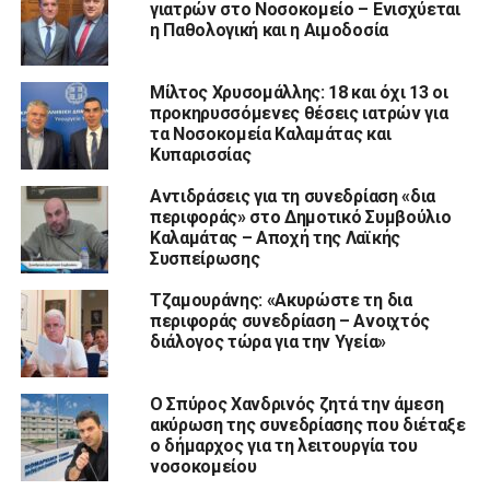
γιατρών στο Νοσοκομείο – Ενισχύεται
η Παθολογική και η Αιμοδοσία
Μίλτος Χρυσομάλλης: 18 και όχι 13 οι
προκηρυσσόμενες θέσεις ιατρών για
τα Νοσοκομεία Καλαμάτας και
Κυπαρισσίας
Αντιδράσεις για τη συνεδρίαση «δια
περιφοράς» στο Δημοτικό Συμβούλιο
Καλαμάτας – Αποχή της Λαϊκής
Συσπείρωσης
Τζαμουράνης: «Ακυρώστε τη δια
περιφοράς συνεδρίαση – Ανοιχτός
διάλογος τώρα για την Υγεία»
Ο Σπύρος Χανδρινός ζητά την άμεση
ακύρωση της συνεδρίασης που διέταξε
ο δήμαρχος για τη λειτουργία του
νοσοκομείου