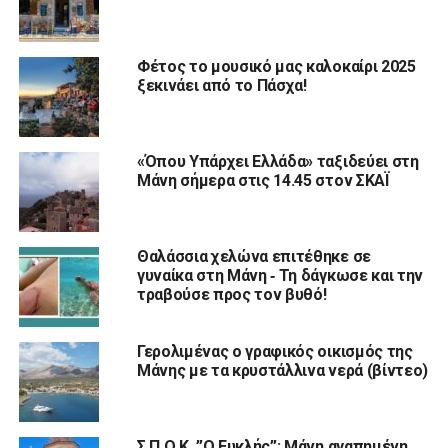
Φέτος το μουσικό μας καλοκαίρι 2025
ξεκινάει από το Πάσχα!
«Όπου Υπάρχει Ελλάδα» ταξιδεύει στη
Μάνη σήμερα στις 14.45 στον ΣΚΑΪ
Θαλάσσια χελώνα επιτέθηκε σε
γυναίκα στη Μάνη ‑ Τη δάγκωσε και την
τραβούσε προς τον βυθό!
Γερολιμένας o γραφικός οικισμός της
Μάνης με τα κρυστάλλινα νερά (βίντεο)
Σ.Π.Ο.Κ. ”Ο Ευκλής”: Μάνη αγαπημένη…..