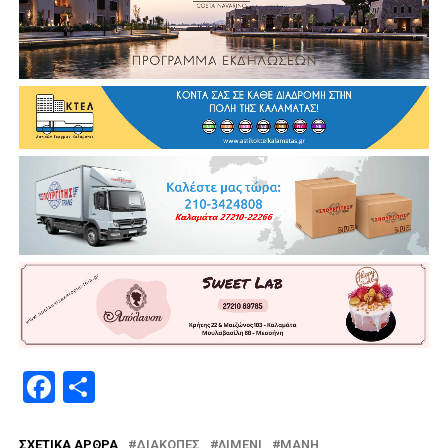
Facebook
Μοιραστείτε
ΣΧΕΤΙΚΆ ΆΡΘΡΑ
ΔΙΑΚΟΠΈΣ
ΛΙΜΈΝΙ
ΜΆΝΗ