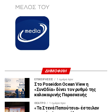
ΔΗΜΟΦΙΛΗ
ΕΠΙΧΕΙΡΉΣΕΙΣ
1 ημέρα πριν
Στο Poseidon Ocean View η
«ΣυνΩδία» δίνει τον ρυθμό της
καλοκαιρινής Παρασκευής
ΘΈΑΤΡΟ
1 ημέρα πριν
«Τα Στενά Παπούτσια» έστειλαν