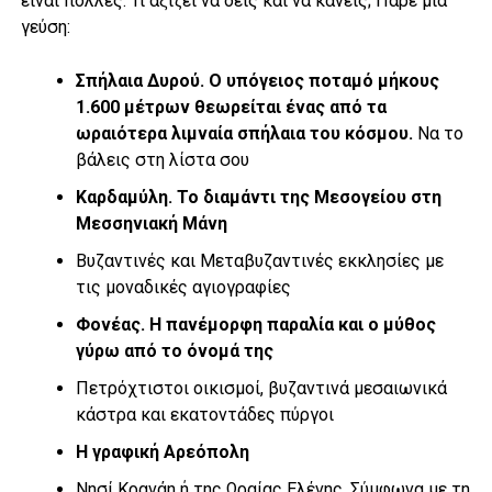
είναι πολλές. Τι αξίζει να δεις και να κάνεις; Πάρε μια
γεύση:
Σπήλαια Δυρού. Ο υπόγειος ποταμό μήκους
1.600 μέτρων θεωρείται ένας από τα
ωραιότερα λιμναία σπήλαια του κόσμου.
Να το
βάλεις στη λίστα σου
Καρδαμύλη. Το διαμάντι της Μεσογείου στη
Μεσσηνιακή Μάνη
Βυζαντινές και Μεταβυζαντινές εκκλησίες με
τις μοναδικές αγιογραφίες
Φονέας. Η πανέμορφη παραλία και ο μύθος
γύρω από το όνομά της
Πετρόχτιστοι οικισμοί, βυζαντινά μεσαιωνικά
κάστρα και εκατοντάδες πύργοι
Η γραφική Αρεόπολη
Νησί Κρανάη ή της Ωραίας Ελένης. Σύμφωνα με τη