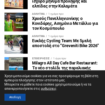
ισχυρό μήνυμα πρόληψης και
ελπίδας στην Καλαμάτα
ΑΘΛΗΤΙΚΆ
1 ημέρα πριν
Χρυσός Πανελληνιονίκης ο
Κονιδάρης, Ασημένιο Μετάλλιο για
τον Κοσμόπουλο
ΑΘΛΗΤΙΚΆ
1 ημέρα πριν
Ευκλής Cycling Team: Με 5μελή
αποστολή στο ”Greveniti Bike 2026”
ΕΠΙΧΕΙΡΉΣΕΙΣ
1 ώρα πριν
Milagro All Day Cafe Bar Restaurant:
Το νέο στολίδι της παραλιακής
Καλαμάτας ανοίγει τις πόρτες του
Χρησιμοποιούμε cookies για να σας προσφέρουμε τη βέλτιστη
αύριο Σάββατο 11 Ιουλίου
εμπειρία πλοήγησης στον ιστότοπό μας.
Μπορείτε να μάθετε ποια cookies χρησιμοποιούμε ή να τα
ΕΙΔΉΣΕΙΣ ΑΠΟ ΜΕΣΣΗΝΊΑ
2 ώρες πριν
απενεργοποιήσετε στις
ρυθμίσεις
.
Υπερσύγχρονο drone ενισχύει την
πυροπροστασία στο Πεταλίδι
Αποδοχή