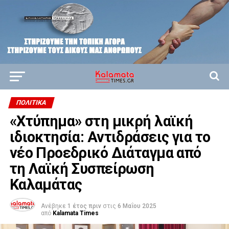
ΠΟΛΙΤΙΚΆ
«Χτύπημα» στη μικρή λαϊκή
ιδιοκτησία: Αντιδράσεις για το
νέο Προεδρικό Διάταγμα από
τη Λαϊκή Συσπείρωση
Καλαμάτας
Ανέβηκε
1 έτος πριν
στις
6 Μαΐου 2025
από
Kalamata Times