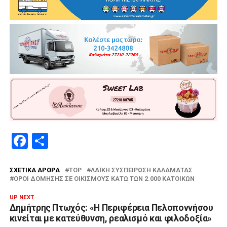
Facebook
Μοιραστείτε
ΣΧΕΤΙΚΆ ΆΡΘΡΑ
TOP
ΛΑΪΚΗ ΣΥΣΠΕΊΡΩΣΗ ΚΑΛΑΜΆΤΑΣ
ΌΡΟΙ ΔΌΜΗΣΗΣ ΣΕ ΟΙΚΙΣΜΟΎΣ ΚΆΤΩ ΤΩΝ 2.000 ΚΑΤΟΊΚΩΝ
UP NEXT
Δημήτρης Πτωχός: «Η Περιφέρεια Πελοποννήσου
κινείται με κατεύθυνση, ρεαλισμό και φιλοδοξία»