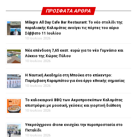
ΠΡΌΣΦΑΤΑ ΆΡΘΡΑ
Milagro All Day Cafe Bar Restaurant: Το νέο στολίδι της
παραλιακής Καλαμάτας ανοίγει τις πόρτες του αύριο
Σάββατο 11 Ιουλίου
10 Ιουλίου 2026
Νέα επένδυση 7,65 εκατ. ευρώ για το νέο Γυμνάσιο και
Λύκειο της Χώρας Πύλου
10 Ιουλίου 2026
Η Ναυτική Ακαδημία στη Μπούκα στο επίκεντρο:
Παρέμβαση Καραμπάτου για ένα έργο εθνικής σημασίας
10 Ιουλίου 2026
Το καλοκαιρινό BBQ των Αεροπροσκόπων Καλαμάτας
επιστρέφει με μουσική, γεύσεις και γιορτινή διάθεση
10 Ιουλίου 2026
Υπερσύγχρονο drone ενισχύει την πυροπροστασία στο
Πεταλίδι
10 Ιουλίου 2026