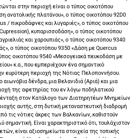
τώνται στην περιοχή είναι ο τύπος οικοτόπου
άση ανατολικής πλατάνου», ο τύπος οικοτόπου 92D0
tus / πικροδάφνες και λυγαριές», ο τύπος οικοτόπου
Cupression), κυπαρισσοδάση», ο τύπος οικοτόπου
 αγριελιάς και χαρουπιάς», ο τύπος οικοτόπου 9340
ιάς», ο τύπος οικοτόπου 9350 «Δάση με Quercus
 τύπος οικοτόπου 9540 «Μεσογειακά πευκοδάση με
ίου» κ.α., που εμπεριέχουν ένα σημαντικό
ην ευρύτερη περιοχή της Νότιας Πελοποννήσου.
ο αιωνόβια δένδρα, μια Βελανιδιά (Αριά) και μια
ριοχή της αφετηρίας του εν λόγω ποδηλατικού
ς ένταξη στον Κατάλογο των Διατηρητέων Μνημείων
ριοχής αυτής, στη δυτική μεταναστευτική διαδρομή
από τις νότιες άκρες των Βαλκανίων, καθιστούν
 σημαντική. Είναι χαρακτηριστικό ότι, τουλάχιστον
ετών, είναι αξιοσημείωτα στοιχεία της τοπικής