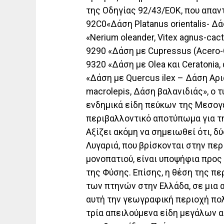
της Οδηγίας 92/43/ΕΟΚ, που απαν
92C0«Δάση Platanus orientalis- Δ
«Nerium oleander, Vitex agnus-cac
9290 «Δάση με Cupressus (Acero-
9320 «Δάση με Olea και Ceratonia,
«Δάση με Quercus ilex – Δάση Αρ
macrolepis, Δάση βαλανιδιάς», ο
ενδημικά είδη πεύκων της Μεσογε
περιβαλλοντικό αποτύπωμα για τ
Αξίζει ακόμη να σημειωθεί ότι, δύ
Λυγαριά, που βρίσκονται στην πε
μονοπατιού, είναι υποψήφια προ
της Φύσης. Επίσης, η θέση της πε
των πτηνών στην Ελλάδα, σε μια 
αυτή την γεωγραφική περιοχή πολύ
τρία απειλούμενα είδη μεγάλων α