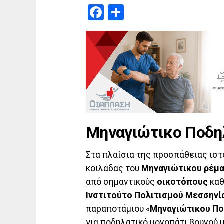
Facebook
Μοιραστείτε
Μηναγιώτικο Ποδηλ
Στα πλαίσια της προσπάθειας ιστ
κοιλάδας του
Μηναγιώτικου ρέμα
από σημαντικούς
οικοτόπους
καθ
Ινστιτούτο Πολιτισμού Μεσσηνί
παραποτάμιου «
Μηναγιώτικου Πο
για ποδηλατικό μονοπάτι βουνού μ