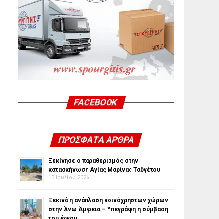
FACEBOOK
ΠΡΌΣΦΑΤΑ ΆΡΘΡΑ
Ξεκίνησε ο παραθερισμός στην
κατασκήνωση Αγίας Μαρίνας Ταϋγέτου
13 Ιουλίου 2026
Ξεκινά η ανάπλαση κοινόχρηστων χώρων
στην Άνω Άμφεια – Υπεγράφη η σύμβαση
του έργου