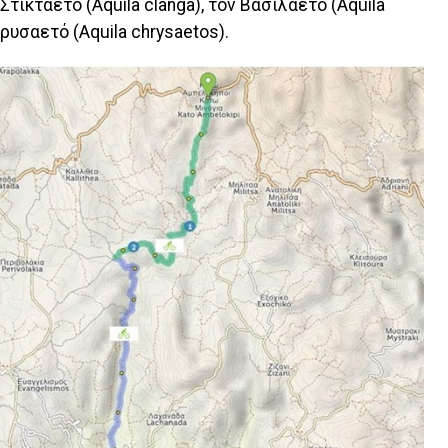
Στικταετό (Aquila clanga), τον Βασιλαετό (Aquila
Χρυσαετό (Aquila chrysaetos).