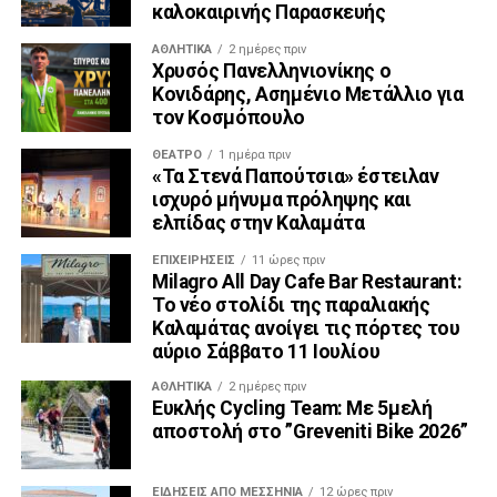
καλοκαιρινής Παρασκευής
ΑΘΛΗΤΙΚΆ
2 ημέρες πριν
Χρυσός Πανελληνιονίκης ο
Κονιδάρης, Ασημένιο Μετάλλιο για
τον Κοσμόπουλο
ΘΈΑΤΡΟ
1 ημέρα πριν
«Τα Στενά Παπούτσια» έστειλαν
ισχυρό μήνυμα πρόληψης και
ελπίδας στην Καλαμάτα
ΕΠΙΧΕΙΡΉΣΕΙΣ
11 ώρες πριν
Milagro All Day Cafe Bar Restaurant:
Το νέο στολίδι της παραλιακής
Καλαμάτας ανοίγει τις πόρτες του
αύριο Σάββατο 11 Ιουλίου
ΑΘΛΗΤΙΚΆ
2 ημέρες πριν
Ευκλής Cycling Team: Με 5μελή
αποστολή στο ”Greveniti Bike 2026”
ΕΙΔΉΣΕΙΣ ΑΠΟ ΜΕΣΣΗΝΊΑ
12 ώρες πριν