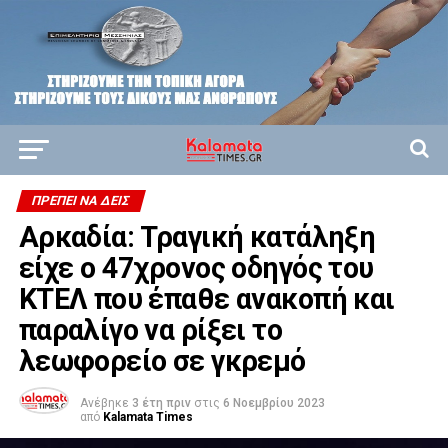
ΠΡΈΠΕΙ ΝΑ ΔΕΙΣ
Αρκαδία: Τραγική κατάληξη
είχε ο 47χρονος οδηγός του
ΚΤΕΛ που έπαθε ανακοπή και
παραλίγο να ρίξει το
λεωφορείο σε γκρεμό
Ανέβηκε
3 έτη πριν
στις
6 Νοεμβρίου 2023
από
Kalamata Times