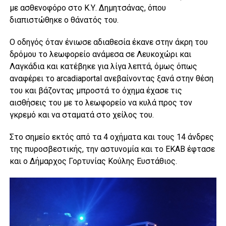
με ασθενοφόρο στο Κ.Υ. Δημητσάνας, όπου
διαπιστώθηκε ο θάνατός του.
Ο οδηγός όταν ένιωσε αδιαθεσία έκανε στην άκρη του
δρόμου το λεωφορείο ανάμεσα σε Λευκοχώρι και
Λαγκάδια και κατέβηκε για λίγα λεπτά, όμως όπως
αναφέρει το arcadiaportal ανεβαίνοντας ξανά στην θέση
του και βάζοντας μπροστά το όχημα έχασε τις
αισθήσεις του με το λεωφορείο να κυλά προς τον
γκρεμό και να σταματά στο χείλος του.
Στο σημείο εκτός από τα 4 οχήματα και τους 14 άνδρες
της πυροσβεστικής, την αστυνομία και το ΕΚΑΒ έφτασε
και ο Δήμαρχος Γορτυνίας Κούλης Ευστάθιος.