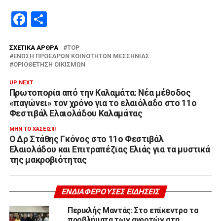
Facebook
Μοιραστείτε
ΣΧΕΤΙΚΆ ΆΡΘΡΑ
TOP
ΈΝΩΣΗ ΠΡΟΈΔΡΩΝ ΚΟΙΝΟΤΉΤΩΝ ΜΕΣΣΗΝΊΑΣ
ΟΡΙΟΘΈΤΗΣΗ ΟΙΚΙΣΜΏΝ
UP NEXT
Πρωτοπορία από την Καλαμάτα: Νέα μέθοδος
«παγώνει» τον χρόνο για το ελαιόλαδο στο 11ο
Φεστιβάλ Ελαιολάδου Καλαμάτας
ΜΗΝ ΤΟ ΧΆΣΕΙΣ!!!
Ο Δρ Στάθης Γκόνος στο 11ο Φεστιβάλ
Ελαιολάδου και Επιτραπέζιας Ελιάς για τα μυστικά
της μακροβιότητας
ΕΝΔΙΑΦΈΡΟΥΣΕΣ ΕΙΔΉΣΕΙΣ
Περικλής Μαντάς: Στο επίκεντρο τα
προβλήματα των αγροτών στη