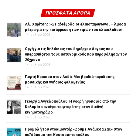
ΠΡΌΣΦΑΤΑ ΆΡΘΡΑ
Αλ. Χαρίτσης: «Σε αδιέξοδο οι ελαιοπαραγωγοί – Άμεσα
μέτρα για την κατάρρευση των τιμών του ελαιολάδου»
14 Ιουλίου 2026
Οργή για τις δηλώσεις του δημάρχου Άργους που
υπερασπίζεται τους αστυνομικούς που πυροβόλησαν τον
20χρονο
14 Ιουλίου 2026
Γιορτή Κρασιού στον Λαδά: Μια βραδιά παράδοσης,
μουσικής και γνήσιας φιλοξενίας
14 Ιουλίου 2026
Γεωργία Αγγελοπούλου: Η νεαρή ηθοποιός από την
Καλαμάτα ανοίγει τα φτερά της στον διεθνή
κινηματογράφο
14 Ιουλίου 2026
Προβολή του ντοκιμαντέρ «Ζούμε Ανάμεσα Σας» στον
πεζόδρομο της Κουτσομητοπούλου