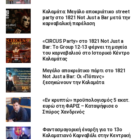
Καλαμάτα: Μεγάλο αποκριάτικο street
party στο 1821 Not Just a Bar μετά την
καρναβαλική παρέλαση
«CIRCUS Party» στο 1821 Not Just a
Bar: Το Group 12-13 φέρνει τη μαγεία
του καρναβαλιού στο Ιστορικό Κέντρο
Καλαμάτας
Μεγάλο αποκριάτικο πάρτι στο 1821
Not Just a Bar: Οι «Πόπινς»
ξεσηκώνουν την Καλαμάτα
«Εν κρυπτώ» προϋπολογισμός 5 εκατ.
ευρώ στη ΦΑΡΙΣ – Καταψήφισε ο
Σπύρος Χανδρινός
Φαντασμαγορική έναρξη για το 13ο
Καλαματιανό Καρναβάλι στην Κεντρική