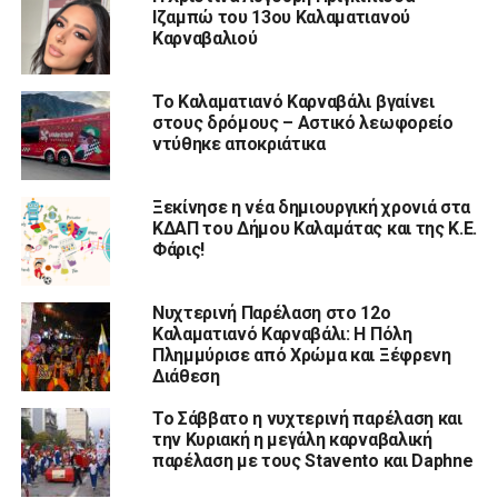
Ιζαμπώ του 13ου Καλαματιανού
Καρναβαλιού
Το Καλαματιανό Καρναβάλι βγαίνει
στους δρόμους – Αστικό λεωφορείο
ντύθηκε αποκριάτικα
Ξεκίνησε η νέα δημιουργική χρονιά στα
ΚΔΑΠ του Δήμου Καλαμάτας και της Κ.Ε.
Φάρις!
Νυχτερινή Παρέλαση στο 12ο
Καλαματιανό Καρναβάλι: Η Πόλη
Πλημμύρισε από Χρώμα και Ξέφρενη
Διάθεση
Το Σάββατο η νυχτερινή παρέλαση και
την Κυριακή η μεγάλη καρναβαλική
παρέλαση με τους Stavento και Daphne