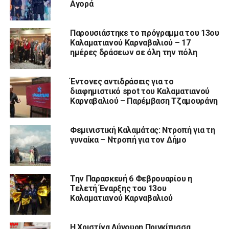
Αγορά
Παρουσιάστηκε το πρόγραμμα του 13ου
Καλαματιανού Καρναβαλιού – 17
ημέρες δράσεων σε όλη την πόλη
Έντονες αντιδράσεις για το
διαφημιστικό spot του Καλαματιανού
Καρναβαλιού – Παρέμβαση Τζαμουράνη
Φεμινιστική Καλαμάτας: Ντροπή για τη
γυναίκα – Ντροπή για τον Δήμο
Την Παρασκευή 6 Φεβρουαρίου η
Τελετή Έναρξης του 13ου
Καλαματιανού Καρναβαλιού
Η Χριστίνα Λύγουρη Πριγκίπισσα