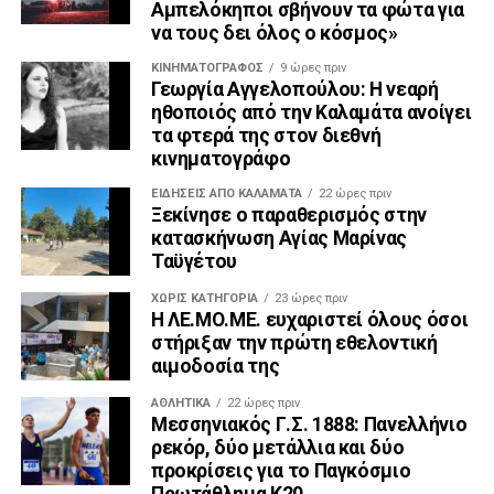
Αμπελόκηποι σβήνουν τα φώτα για
να τους δει όλος ο κόσμος»
ΚΙΝΗΜΑΤΟΓΡΆΦΟΣ
9 ώρες πριν
Γεωργία Αγγελοπούλου: Η νεαρή
ηθοποιός από την Καλαμάτα ανοίγει
τα φτερά της στον διεθνή
κινηματογράφο
ΕΙΔΗΣΕΙΣ ΑΠΟ ΚΑΛΑΜΑΤΑ
22 ώρες πριν
Ξεκίνησε ο παραθερισμός στην
κατασκήνωση Αγίας Μαρίνας
Ταϋγέτου
ΧΩΡΊΣ ΚΑΤΗΓΟΡΊΑ
23 ώρες πριν
Η ΛΕ.ΜΟ.ΜΕ. ευχαριστεί όλους όσοι
στήριξαν την πρώτη εθελοντική
αιμοδοσία της
ΑΘΛΗΤΙΚΆ
22 ώρες πριν
Μεσσηνιακός Γ.Σ. 1888: Πανελλήνιο
ρεκόρ, δύο μετάλλια και δύο
προκρίσεις για το Παγκόσμιο
Πρωτάθλημα Κ20