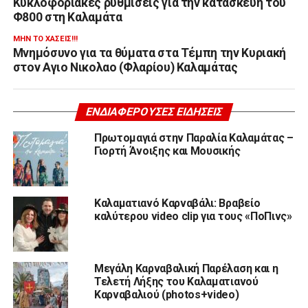
Κυκλοφοριακές ρυθμίσεις για την κατασκευή του
Φ800 στη Καλαμάτα
ΜΗΝ ΤΟ ΧΆΣΕΙΣ!!!
Μνημόσυνο για τα θύματα στα Τέμπη την Κυριακή
στον Αγιο Νικολαο (Φλαρίου) Καλαμάτας
ΕΝΔΙΑΦΈΡΟΥΣΕΣ ΕΙΔΉΣΕΙΣ
Πρωτομαγιά στην Παραλία Καλαμάτας –
Γιορτή Άνοιξης και Μουσικής
Καλαματιανό Καρναβάλι: Βραβείο
καλύτερου video clip για τους «ΠοΠινς»
Μεγάλη Καρναβαλική Παρέλαση και η
Τελετή Λήξης του Καλαματιανού
Καρναβαλιού (photos+video)