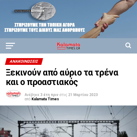
ΑΝΑΚΟΙΝΏΣΕΙΣ
Ξεκινούν από αύριο τα τρένα
και ο προαστιακός
Ανέβηκε
3 έτη πριν
στις
21 Μαρτίου 2023
από
Kalamata Times