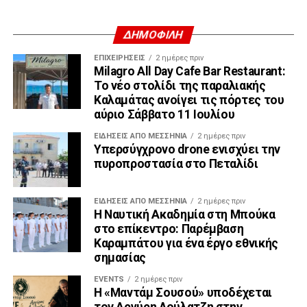
ΔΗΜΟΦΙΛΗ
ΕΠΙΧΕΙΡΉΣΕΙΣ
2 ημέρες πριν
Milagro All Day Cafe Bar Restaurant:
Το νέο στολίδι της παραλιακής
Καλαμάτας ανοίγει τις πόρτες του
αύριο Σάββατο 11 Ιουλίου
ΕΙΔΉΣΕΙΣ ΑΠΟ ΜΕΣΣΗΝΊΑ
2 ημέρες πριν
Υπερσύγχρονο drone ενισχύει την
πυροπροστασία στο Πεταλίδι
ΕΙΔΉΣΕΙΣ ΑΠΟ ΜΕΣΣΗΝΊΑ
2 ημέρες πριν
Η Ναυτική Ακαδημία στη Μπούκα
στο επίκεντρο: Παρέμβαση
Καραμπάτου για ένα έργο εθνικής
σημασίας
EVENTS
2 ημέρες πριν
Η «Μαντάμ Σουσού» υποδέχεται
τον Αργύρη Λούλατζη στην