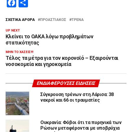
Facebook
Μοιραστείτε
ΣΧΕΤΙΚΆ ΆΡΘΡΑ
ΠΡΟΑΣΤΙΑΚΌΣ
ΤΡΈΝΑ
UP NEXT
Κλείνει το ΟΑΚΑ λόγω προβλημάτων
στατικότητας
ΜΗΝ ΤΟ ΧΆΣΕΙΣ!!!
Τέλος τα μέτρα για τον κορονοϊό – Εξαιρούνται
νοσοκομεία και γηροκομεία
ΕΝΔΙΑΦΈΡΟΥΣΕΣ ΕΙΔΉΣΕΙΣ
Σύγκρουση τρένων στη Λάρισα: 38
νεκροί και 66 οι τραυματίες
Ουκρανία: Φόβοι ότι τα πυρηνικά των
Ρώσων μεταφέρονται με υποβρύχια