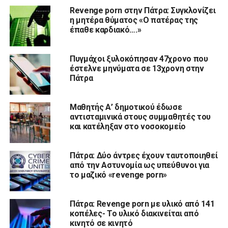
Revenge porn στην Πάτρα: Συγκλονίζει
η μητέρα θύματος «Ο πατέρας της
έπαθε καρδιακό….»
Πυγμάχοι ξυλοκόπησαν 47χρονο που
έστελνε μηνύματα σε 13χρονη στην
Πάτρα
Μαθητής Α’ δημοτικού έδωσε
αντισταμινικά στους συμμαθητές του
και κατέληξαν στο νοσοκομείο
Πάτρα: Δύο άντρες έχουν ταυτοποιηθεί
από την Αστυνομία ως υπεύθυνοι για
το μαζικό «revenge porn»
Πάτρα: Revenge porn με υλικό από 141
κοπέλες- Το υλικό διακινείται από
κινητό σε κινητό