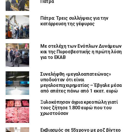
Πάτρα
Πάτρα: Τρεις συλλήψεις για την
κατάρρευση της γέφυρας
Με στελέχη των Ενόπλων Δυνάμεων
και της Πυροσβεστικής η πρώτη λύση
για το ΕΚΑΒ
Συνελήφθη «μεγαλοαπατεώνας»
υποδυόταν ότι είναι
μεγαλοεπιχειρηματίας – Έβγαλε μέσα
από απάτες πάνω από 1 εκατ. ευρώ
Ξυλοκόπησαν άγρια κρεοπώλη γιατί
τους ζήτησε 1.800 ευρώ που του
χρωστούσαν
Εκβιασμός σε 55χρονο με ροζ βίντεο