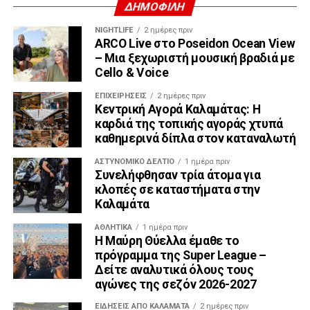
ΔΗΜΟΦΙΛΗ
NIGHTLIFE
2 ημέρες πριν
ARCO Live στο Poseidon Ocean View
– Μια ξεχωριστή μουσική βραδιά με
Cello & Voice
ΕΠΙΧΕΙΡΉΣΕΙΣ
2 ημέρες πριν
Κεντρική Αγορά Καλαμάτας: Η
καρδιά της τοπικής αγοράς χτυπά
καθημερινά δίπλα στον καταναλωτή
ΑΣΤΥΝΟΜΙΚΌ ΔΕΛΤΊΟ
1 ημέρα πριν
Συνελήφθησαν τρία άτομα για
κλοπές σε καταστήματα στην
Καλαμάτα
ΑΘΛΗΤΙΚΆ
1 ημέρα πριν
Η Μαύρη Θύελλα έμαθε το
πρόγραμμα της Super League –
Δείτε αναλυτικά όλους τους
αγώνες της σεζόν 2026-2027
ΕΙΔΗΣΕΙΣ ΑΠΟ ΚΑΛΑΜΑΤΑ
2 ημέρες πριν