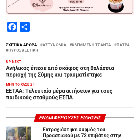
Facebook
Μοιραστείτε
ΣΧΕΤΙΚΆ ΆΡΘΡΑ
ΑΣΤΥΝΟΜΊΑ
ΚΛΕΜΜΈΝΗ ΤΣΆΝΤΑ
ΠΆΤΡΑ
ΠΥΡΟΣΒΕΣΤΙΚΉ
UP NEXT
Ανήλικος έπεσε από σκάφος στη θαλάσσια
περιοχή της Σύμης και τραυματίστηκε
ΜΗΝ ΤΟ ΧΆΣΕΙΣ!!!
ΕΕΤΑΑ: Τελευταία μέρα αιτήσεων για τους
παιδικούς σταθμούς ΕΣΠΑ
ΕΝΔΙΑΦΈΡΟΥΣΕΣ ΕΙΔΉΣΕΙΣ
Εκτροχιάστηκε συρμός του
Προαστιακού με 72 επιβάτες στην