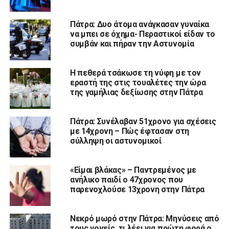
Πάτρα: Δυο άτομα ανάγκασαν γυναίκα
να μπει σε όχημα- Περαστικοί είδαν το
συμβάν και πήραν την Αστυνομία
Η πεθερά τσάκωσε τη νύφη με τον
εραστή της στις τουαλέτες την ώρα
της γαμήλιας δεξίωσης στην Πάτρα
Πάτρα: Συνέλαβαν 51χρονο για σχέσεις
με 14χρονη – Πώς έφτασαν στη
σύλληψη οι αστυνομικοί
«Είμαι βλάκας» – Παντρεμένος με
ανήλικο παιδί ο 47χρονος που
παρενοχλούσε 13χρονη στην Πάτρα
Νεκρό μωρό στην Πάτρα: Μηνύσεις από
τους γονείς, τι λέει για πρώτη φορά ο