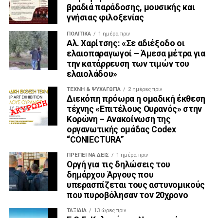
βραδιά παράδοσης, μουσικής και
γνήσιας φιλοξενίας
ΠΟΛΙΤΙΚΆ
1 ημέρα πριν
Αλ. Χαρίτσης: «Σε αδιέξοδο οι
ελαιοπαραγωγοί – Άμεσα μέτρα για
την κατάρρευση των τιμών του
ελαιολάδου»
ΤΈΧΝΗ & ΨΥΧΑΓΩΓΊΑ
2 ημέρες πριν
Διεκόπη πρόωρα η ομαδική έκθεση
τέχνης «Επιτέλους Ουρανός» στην
Κορώνη – Ανακοίνωση της
οργανωτικής ομάδας Codex
“CONIECTURA”
ΠΡΈΠΕΙ ΝΑ ΔΕΙΣ
1 ημέρα πριν
Οργή για τις δηλώσεις του
δημάρχου Άργους που
υπερασπίζεται τους αστυνομικούς
που πυροβόλησαν τον 20χρονο
ΤΑΞΊΔΙΑ
13 ώρες πριν