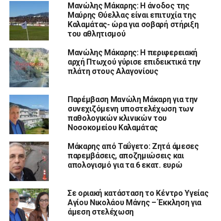
Μανώλης Μάκαρης: Η άνοδος της
Μαύρης Θύελλας είναι επιτυχία της
Καλαμάτας- ώρα για σοβαρή στήριξη
του αθλητισμού
Μανώλης Μάκαρης: Η περιφερειακή
αρχή Πτωχού γύρισε επιδεικτικά την
πλάτη στους Αλαγονίους
Παρέμβαση Μανώλη Μάκαρη για την
συνεχιζόμενη υποστελέχωση των
παθολογικών κλινικών του
Νοσοκομείου Καλαμάτας
Μάκαρης από Ταΰγετο: Ζητά άμεσες
παρεμβάσεις, αποζημιώσεις και
απολογισμό για τα 6 εκατ. ευρώ
Σε οριακή κατάσταση το Κέντρο Υγείας
Αγίου Νικολάου Μάνης – Έκκληση για
άμεση στελέχωση