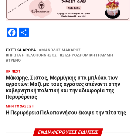
Facebook
Μοιραστείτε
ΣΧΕΤΙΚΆ ΆΡΘΡΑ
ΜΑΝΏΛΗΣ ΜΆΚΑΡΗΣ
ΠΡΏΤΑ Η ΠΕΛΟΠΌΝΝΗΣΟΣ
ΣΙΔΗΡΟΔΡΟΜΙΚΉ ΓΡΑΜΜΉ
ΤΡΈΝΟ
UP NEXT
Μάκαρης, Σιάτος, Μερμίγκης στα μπλόκα των
αγροτών: Μαζί με τους αγρότες απέναντι στην
κυβερνητική πολιτική και την αδιαφορία της
Περιφέρειας
ΜΗΝ ΤΟ ΧΆΣΕΙΣ!!!
Η Περιφέρεια Πελοποννήσου έκοψε την πίτα της
ΕΝΔΙΑΦΈΡΟΥΣΕΣ ΕΙΔΉΣΕΙΣ