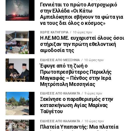
Γεννιέται το πρώτο Αστροχωριό
στην Ελλάδα «Οι Κάτω
Αμπελόκηποι σβήνουν τα φώτα για
να τους δει όλος ο κόσμος»
ΧΩΡΊΣ ΚΑΤΗΓΟΡΊΑ
10 ώρες πριν
Η ΛΕ.ΜΟ.ΜΕ. ευχαριστεί όλους όσοι
στήριξαν την πρώτη εθελοντική
αιμοδοσία της
ΕΙΔΉΣΕΙΣ ΑΠΟ ΜΕΣΣΗΝΊΑ
10 ώρες πριν
Έφυγε από τη ζωή ο
Πρωτοπρεσβύτερος Περικλής
Μαγκαφάς – Πένθος στην Ιερά
Μητρόπολη Μεσσηνίας
ΕΙΔΗΣΕΙΣ ΑΠΟ ΚΑΛΑΜΑΤΑ
9 ώρες πριν
Ξεκίνησε ο παραθερισμός στην
κατασκήνωση Αγίας Μαρίνας
Ταϋγέτου
ΕΙΔΗΣΕΙΣ ΑΠΟ ΚΑΛΑΜΑΤΑ
10 ώρες πριν
Πλατεία Υπαπαντής: Μια πλατεία