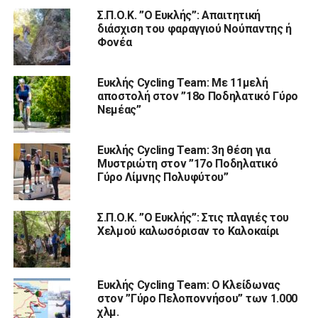
Σ.Π.Ο.Κ. ”Ο Ευκλής”: Απαιτητική
διάσχιση του φαραγγιού Νούπαντης ή
Φονέα
Ευκλής Cycling Team: Με 11μελή
αποστολή στον ”18ο Ποδηλατικό Γύρο
Νεμέας”
Ευκλής Cycling Team: 3η θέση για
Μυστριώτη στον ”17ο Ποδηλατικό
Γύρο Λίμνης Πολυφύτου”
Σ.Π.Ο.Κ. ”Ο Ευκλής”: Στις πλαγιές του
Χελμού καλωσόρισαν το Καλοκαίρι
Ευκλής Cycling Team: Ο Κλείδωνας
στον ”Γύρο Πελοποννήσου” των 1.000
χλμ.