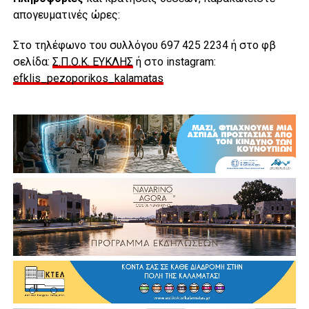
απογευματινές ώρες:
Στο τηλέφωνο του συλλόγου 697 425 2234 ή στο φβ
σελίδα:
Σ.Π.Ο.Κ. ΕΥΚΛΗΣ
ή στο instagram:
efklis_pezoporikos_kalamatas