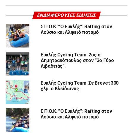
ΕΝΔΙΑΦΈΡΟΥΣΕΣ ΕΙΔΉΣΕΙΣ
Σ.Π.Ο.Κ. ”Ο Ευκλής”: Rafting στον
Λούσιο και Αλφειό ποταμό
Ευκλής Cycling Team: 2ος ο
Δημητρακόπουλος στον ”3ο Γύρο
Λιβαδειάς”.
Ευκλής Cycling Team: Σε Brevet 300
χλμ. ο Κλείδωνας
Σ.Π.Ο.Κ. ”Ο Ευκλής”: Rafting στον
Λούσιο και Αλφειό ποταμό