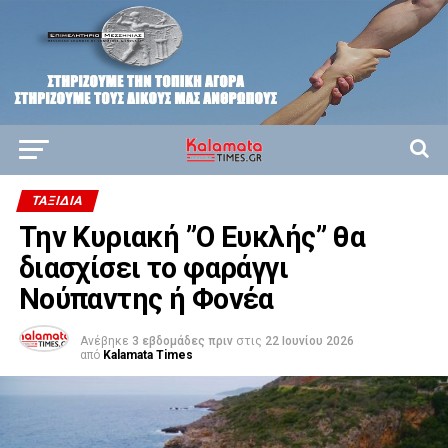
ΤΑΞΊΔΙΑ
Την Κυριακή ”Ο Ευκλής” θα
διασχίσει το φαράγγι
Νούπαντης ή Φονέα
Ανέβηκε
3 εβδομάδες πριν
στις
22 Ιουνίου 2026
από
Kalamata Times