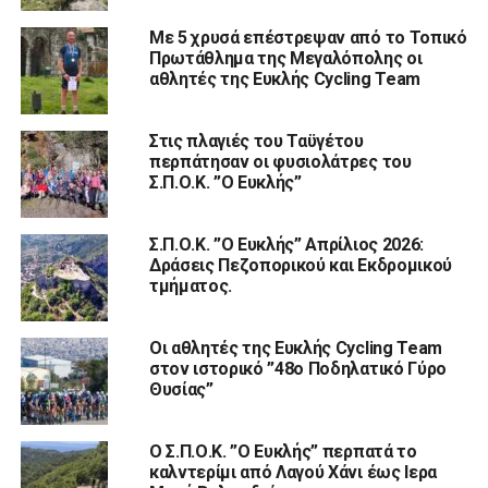
Με 5 χρυσά επέστρεψαν από το Τοπικό
Πρωτάθλημα της Μεγαλόπολης οι
αθλητές της Ευκλής Cycling Team
Στις πλαγιές του Ταϋγέτου
περπάτησαν οι φυσιολάτρες του
Σ.Π.Ο.Κ. ”Ο Ευκλής”
Σ.Π.Ο.Κ. ”Ο Ευκλής” Απρίλιος 2026:
Δράσεις Πεζοπορικού και Εκδρομικού
τμήματος.
Οι αθλητές της Ευκλής Cycling Team
στον ιστορικό ”48ο Ποδηλατικό Γύρο
Θυσίας”
Ο Σ.Π.Ο.Κ. ”Ο Ευκλής” περπατά το
καλντερίμι από Λαγού Χάνι έως Ιερα