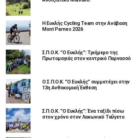
Η Ευκλής Cycling Team στην Ανάβαση
Mont Parnes 2026
Σ.Π.Ο.Κ. ”Ο Ευκλής”: Τριήμερο της
Πρωτομαγιάς στον κεντρικό Παρνασσό
Ο Σ.Π.Ο.Κ. ”Ο Ευκλής” συμμετέχει στην
13η Ανθοκομική Έκθεση
Σ.Π.Ο.Κ. ”Ο Ευκλής”: Ένα ταξίδι πίσω
στον χρόνο στον Λακωνικό Ταΰγετο