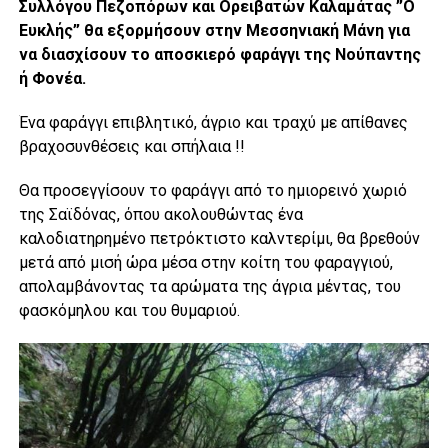
Συλλόγου Πεζοπόρων και Ορειβατών Καλαμάτας ”Ο
Ευκλής” θα εξορμήσουν στην Μεσσηνιακή Μάνη για
να διασχίσουν το αποσκιερό φαράγγι της Νούπαντης
ή Φονέα.
Ένα φαράγγι επιβλητικό, άγριο και τραχύ με απίθανες
βραχοσυνθέσεις και σπήλαια !!
Θα προσεγγίσουν το φαράγγι από το ημιορεινό χωριό
της Σαϊδόνας, όπου ακολουθώντας ένα
καλοδιατηρημένο πετρόκτιστο καλντερίμι, θα βρεθούν
μετά από μισή ώρα μέσα στην κοίτη του φαραγγιού,
απολαμβάνοντας τα αρώματα της άγρια μέντας, του
φασκόμηλου και του θυμαριού.