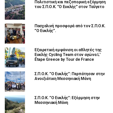
Πολιτιστική και πεζοπορική εξόρμηση
του Σ.Π.Ο.Κ. ”Ο Ευκλής” στον Ταΰγετο
Πασχαλινή προσφορά από τον Σ.Π.Ο.Κ.
”Ο Ευκλής”.
Εξαιρετική εμφάνιση οι αθλητές της
Ευκλής Cycling Team στον αγώνα L’
Étape Greece by Tour de France
Σ.Π.Ο.Κ. ”Ο Ευκλής”: Περπάτησαν στην
Ανοιξιάτικη Μεσσηνιακή Μάνη
Σ.Π.Ο.Κ. ”Ο Ευκλής”: Εξόρμηση στην
Μεσσηνιακή Μάνη