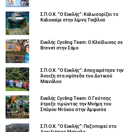
Σ.Π.Ο.Κ. ”Ο Ευκλής”: Καλωσορίζει το
Καλοκαίρι στην λίμνη Τσιβλού
Ευκλής Cycling Team: Ο Κλείδωνας σε
Brevet στην Σάμο
Σ.Π.Ο.Κ. ”Ο Ευκλής”: Αποχαιρέτησε την
Άνοιξη στα υψίπεδα του Δυτικού
Μαινάλου
Ευκλής Cycling Team: Ο Γκότσης
έτρεξε τιμώντας την Μνήμη του
Σπύρου Ντόκου στην Άμφισσα
Σ.Π.Ο.Κ. ”Ο Ευκλής”: Πεζοπορεί στο
Ανοιξιάτικο Μαίναλο.