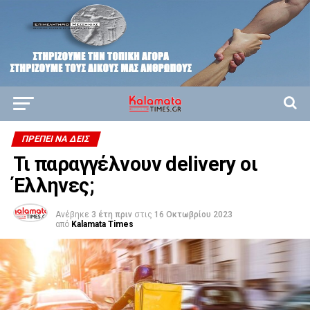
ΠΡΈΠΕΙ ΝΑ ΔΕΙΣ
Τι παραγγέλνουν delivery οι
Έλληνες;
Ανέβηκε
3 έτη πριν
στις
16 Οκτωβρίου 2023
από
Kalamata Times