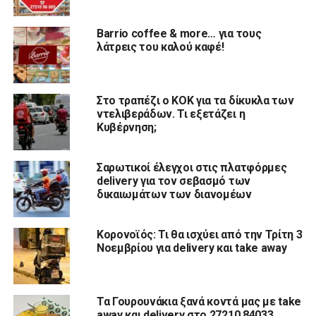
Barrio coffee & more… για τους
λάτρεις του καλού καφέ!
Στο τραπέζι ο ΚΟΚ για τα δίκυκλα των
ντελιβεράδων. Τι εξετάζει η
Κυβέρνηση;
Σαρωτικοί έλεγχοι στις πλατφόρμες
delivery για τον σεβασμό των
δικαιωμάτων των διανομέων
Κορονοϊός: Τι θα ισχύει από την Τρίτη 3
Νοεμβρίου για delivery και take away
Τα Γουρουνάκια ξανά κοντά μας με take
away και delivery στο 27210 84033