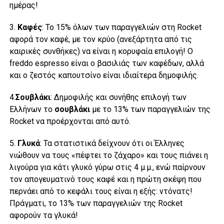
ημέρας!
3.
Καφές
: Το 15% όλων των παραγγελιών στη Rocket
αφορά τον καφέ, με τον κρύο (ανεξάρτητα από τις
καιρικές συνθήκες) να είναι η κορυφαία επιλογή! Ο
freddo espresso είναι ο βασιλιάς των καφέδων, αλλά
και ο ζεστός καπουτσίνο είναι ιδιαίτερα δημοφιλής.
4.
Σουβλάκι
: Δημοφιλής και συνήθης επιλογή των
Ελλήνων το
σουβλάκι
με το 13% των παραγγελιών της
Rocket να προέρχονται από αυτό.
5.
Γλυκά
: Τα στατιστικά δείχνουν ότι οι Έλληνες
νιώθουν να τους «πέφτει το ζάχαρο» και τους πιάνει η
λιγούρα για κάτι γλυκό γύρω στις 4 μ.μ., ενώ παίρνουν
τον απογευματινό τους καφέ και η πρώτη σκέψη που
περνάει από το κεφάλι τους είναι η εξής: ντόνατς!
Πράγματι, το 13% των παραγγελιών της Rocket
αφορούν τα γλυκά!