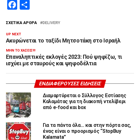
Facebook
Μοιραστείτε
ΣΧΕΤΙΚΆ ΆΡΘΡΑ
DELIVERY
UP NEXT
Ακυρώνεται το ταξίδι Μητσοτάκη στο Ισραήλ
ΜΗΝ ΤΟ ΧΆΣΕΙΣ!!!
Επαναληπτικές εκλογές 2023: Πού ψηφίζω, τι
ισχύει με σταυρούς και ψηφοδέλτια
ΕΝΔΙΑΦΈΡΟΥΣΕΣ ΕΙΔΉΣΕΙΣ
Διαμαρτύρεται ο Σύλλογος Εστίασης
Καλαμάτας για τη διακοπή ντελίβερι
από e-food και box
Για τα πάντα όλα… και στην πόρτα σας,
ένας είναι ο προορισμός “StopBuy
Kalamata”