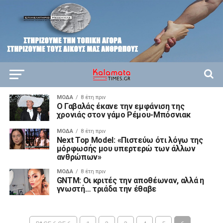
ΜΌΔΑ
8 έτη πριν
Ο Γαβαλάς έκανε την εμφάνιση της
χρονιάς στον γάμο Ρέμου-Μπόσνιακ
ΜΌΔΑ
8 έτη πριν
Next Top Model: «Πιστεύω ότι λόγω της
μόρφωσής μου υπερτερώ των άλλων
ανθρώπων»
ΜΌΔΑ
8 έτη πριν
GNTM: Οι κριτές την αποθέωναν, αλλά η
γνωστή… τριάδα την έθαβε