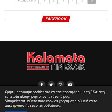
PAGE 6 OF 6
1
2
3
4
5
6
FACEBOOK
Χρησιμοποιούμε cookies για να σας προσφέρουμε τη βέλτιστη
εμπειρία πλοήγησης στον ιστότοπό μας.
ΔΙΕΎΘΥΝΣΗ ΑΝΑΓΝΩΣΤΑΡΆ 10
INFO@KALAMATATIMES.GR
Μπορείτε να μάθετε ποια cookies χρησιμοποιούμε ή να τα
KALAMATATIMES@GMAIL.COM
απενεργοποιήσετε στις
ρυθμίσεις
.
COPYRIGHT © 2020 KALAMATA TIMES.