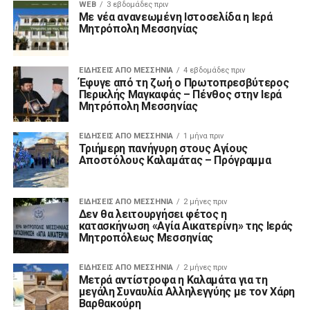
WEB
3 εβδομάδες πριν
Με νέα ανανεωμένη Ιστοσελίδα η Ιερά
Μητρόπολη Μεσσηνίας
ΕΙΔΉΣΕΙΣ ΑΠΟ ΜΕΣΣΗΝΊΑ
4 εβδομάδες πριν
Έφυγε από τη ζωή ο Πρωτοπρεσβύτερος
Περικλής Μαγκαφάς – Πένθος στην Ιερά
Μητρόπολη Μεσσηνίας
ΕΙΔΉΣΕΙΣ ΑΠΟ ΜΕΣΣΗΝΊΑ
1 μήνα πριν
Τριήμερη πανήγυρη στους Αγίους
Αποστόλους Καλαμάτας – Πρόγραμμα
ΕΙΔΉΣΕΙΣ ΑΠΟ ΜΕΣΣΗΝΊΑ
2 μήνες πριν
Δεν θα λειτουργήσει φέτος η
κατασκήνωση «Αγία Αικατερίνη» της Ιεράς
Μητροπόλεως Μεσσηνίας
ΕΙΔΉΣΕΙΣ ΑΠΟ ΜΕΣΣΗΝΊΑ
2 μήνες πριν
Μετρά αντίστροφα η Καλαμάτα για τη
μεγάλη Συναυλία Αλληλεγγύης με τον Χάρη
Βαρθακούρη