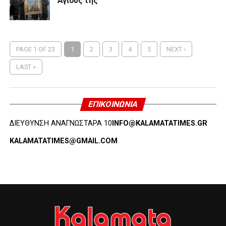
Αγίους της
PAGE 1 OF 23
1
2
3
4
5
NEXT ›
LAST »
ΕΠΙΚΟΙΝΩΝΊΑ
ΔΙΕΥΘΥΝΣΗ ΑΝΑΓΝΩΣΤΑΡΑ 10
INFO@KALAMATATIMES.GR
KALAMATATIMES@GMAIL.COM