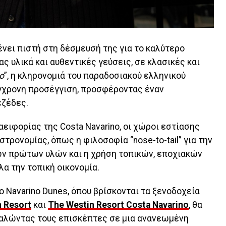
ένει πιστή στη δέσμευσή της για το καλύτερο
ας υλικά και αυθεντικές γεύσεις, σε κλασικές και
o
”, η κληρονομιά του παραδοσιακού ελληνικού
ύγχρονη προσέγγιση, προσφέροντας έναν
εζέδες.
αειφορίας της Costa Navarino, οι χώροι εστίασης
τρονομίας, όπως η φιλοσοφία “nose-to-tail” για την
ν πρώτων υλών και η χρήση τοπικών, εποχιακών
α την τοπική οικονομία.
 Navarino Dunes, όπου βρίσκονται τα ξενοδοχεία
n
Resort
και
The
Westin
Resort
Costa
Navarino
, θα
καλώντας τους επισκέπτες σε μια ανανεωμένη