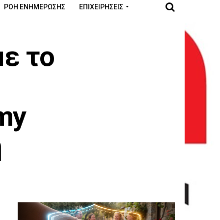
ΡΟΉ ΕΝΗΜΈΡΩΣΗΣ
ΕΠΙΧΕΙΡΉΣΕΙΣ
με το
my
η