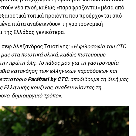
κτούν νέα πνοή, καθώς «παραφράζονται» μέσα από
 εξαιρετικά τοπικά προϊόντα που προέρχονται από
μένα πιάτα αναδεικνύουν τη γαστρονομική
ι της Ελλάδας γενικότερα.
 σεφ Αλέξανδρος Τσιοτίνης: «
Η φιλοσοφία του
CTC
 μας στα ποιοτικά υλικά, καθώς πιστεύουμε
την πρώτη ύλη. Το πάθος μου για τη γαστρονομία
βαθιά κατανόηση των ελληνικών παραδόσεων και
 εστιατόριο
Par
á
frasi by CTC
:
αποδίδουμε
τη
δική
μας
ς
Ελληνικής
κουζίνας
,
αναδεικνύοντας
τη
ρονο
,
δημιουργικό
τρόπο
».