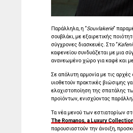
Παράλληλα, η “
Souvlakerie
” παραμ
σουβλάκι, με εξαιρετικής ποιότητ
σύγχρονες διασκευές. Στο “
Kafeni
καφενείου συνδυάζεται με μια σ
ανανεωμένο χώρο για καφέ και μ
Σε απόλυτη αρμονία με τις αρχές 
υιοθετούν πρακτικές βιώσιμης γασ
ελαχιστοποίηση της σπατάλης τω
προϊόντων, ενισχύοντας παράλληλ
Τα νέα μενού των εστιατορίων στο
The
Romanos
,
a
Luxury
Collectio
παρουσιαστούν την άνοιξη, προσ