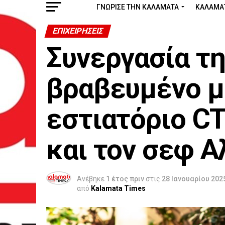
ΓΝΩΡΙΣΕ ΤΗΝ ΚΑΛΑΜΑΤΑ
ΚΑΛΑΜΑ
ΕΠΙΧΕΙΡΉΣΕΙΣ
Συνεργασία τη
βραβευμένο με
εστιατόριο C
και τον σεφ Α
Ανέβηκε
1 έτος πριν
στις
28 Ιανουαρίου 202
από
Kalamata Times