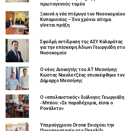
πρωτογενούς τομέα
Ξεκινά η νέα πτέρυγα του Νοσοκομείου
Κυπαρισσίας – Ένα χρόνιο αίτημα
γίνεται πράξη
Σφοδρή αντίδραση της ΑΣΥ Καλαμάτας
για την επίσκεψη Άδωνι Γεωργιάδη στο
Νοσοκομείο
Ο νέος Διοικητής του ΑΤ Μεσσήνης
Κώστας Νικολετζέας επισκέφθηκε τον
Δήμαρχο Μεσσήνης
Ο «απολαυστικός» διάλογος Γεωργιάδη
‑ Μπέου: «Σε παραδέχομαι, είσαι ο
Ρονάλντο»
Υπερσύγχρονο Drone Ενισχύει την
Πυροπροστασία στο Πεταλίδι