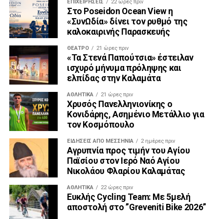
ΕΠΙΧΕΙΡΉΣΕΙΣ
22 ώρες πριν
Στο Poseidon Ocean View η
«ΣυνΩδία» δίνει τον ρυθμό της
καλοκαιρινής Παρασκευής
ΘΈΑΤΡΟ
21 ώρες πριν
«Τα Στενά Παπούτσια» έστειλαν
ισχυρό μήνυμα πρόληψης και
ελπίδας στην Καλαμάτα
ΑΘΛΗΤΙΚΆ
21 ώρες πριν
Χρυσός Πανελληνιονίκης ο
Κονιδάρης, Ασημένιο Μετάλλιο για
τον Κοσμόπουλο
ΕΙΔΉΣΕΙΣ ΑΠΟ ΜΕΣΣΗΝΊΑ
2 ημέρες πριν
Αγρυπνία προς τιμήν του Αγίου
Παϊσίου στον Ιερό Ναό Αγίου
Νικολάου Φλαρίου Καλαμάτας
ΑΘΛΗΤΙΚΆ
22 ώρες πριν
Ευκλής Cycling Team: Με 5μελή
αποστολή στο ”Greveniti Bike 2026”