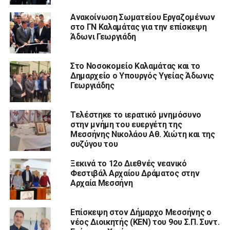
Ανακοίνωση Σωματείου Εργαζομένων
στο ΓΝ Καλαμάτας για την επίσκεψη
Άδωνι Γεωργιάδη
Στο Νοσοκομείο Καλαμάτας και το
Δημαρχείο ο Υπουργός Υγείας Άδωνις
Γεωργιάδης
Τελέστηκε το ιερατικό μνημόσυνο
στην μνήμη του ευεργέτη της
Μεσσήνης Νικολάου Αθ. Χιώτη και της
συζύγου του
Ξεκινά το 12ο Διεθνές νεανικό
Φεστιβάλ Αρχαίου Δράματος στην
Αρχαία Μεσσήνη
Επίσκεψη στον Δήμαρχο Μεσσήνης ο
νέος Διοικητής (ΚΕΝ) του 9ου Σ.Π. Συντ.