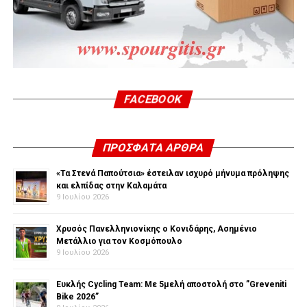
FACEBOOK
ΠΡΌΣΦΑΤΑ ΆΡΘΡΑ
«Τα Στενά Παπούτσια» έστειλαν ισχυρό μήνυμα πρόληψης
και ελπίδας στην Καλαμάτα
9 Ιουλίου 2026
Χρυσός Πανελληνιονίκης ο Κονιδάρης, Ασημένιο
Μετάλλιο για τον Κοσμόπουλο
9 Ιουλίου 2026
Ευκλής Cycling Team: Με 5μελή αποστολή στο ”Greveniti
Bike 2026”