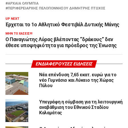
ΑΡΧΑΊΑ ΟΛΥΜΠΊΑ
ΠΕΡΙΦΕΡΕΙΆΡΧΗΣ ΠΕΛΟΠΟΝΝΉΣΟΥ ΔΗΜΉΤΡΗΣ ΠΤΩΧΌΣ
UP NEXT
Έρχεται το 1ο Αθλητικό Φεστιβάλ Δυτικής Μάνης
ΜΗΝ ΤΟ ΧΆΣΕΙΣ!!!
Ο Παναγιώτης Λύρας βλέποντας “δράκους” δεν
έθεσε υποψηφιότητα για πρόεδρος της Ένωσης
ΕΝΔΙΑΦΈΡΟΥΣΕΣ ΕΙΔΉΣΕΙΣ
Νέα επένδυση 7,65 εκατ. ευρώ για το
νέο Γυμνάσιο και Λύκειο της Χώρας
Πύλου
Υπεγράφη η σύμβαση για τη λειτουργική
αναβάθμιση του Εθνικού Σταδίου
Καλαμάτας