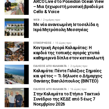
ARCO Live στο Poseidon Ocean View
– Μια ξεχωριστή μουσική βραδιά με
Cello & Voice
WEB
2 ημέρες πριν
Με νέα ανανεωμένη Ιστοσελίδα η
Ιερά Μητρόπολη Μεσσηνίας
ΕΠΙΧΕΙΡΉΣΕΙΣ
15 ώρες πριν
Κεντρική Αγορά Καλαμάτας: Η
καρδιά της τοπικής αγοράς χτυπά
καθημερινά δίπλα στον καταναλωτή
ΕΙΔΗΣΕΙΣ ΑΠΟ ΚΑΛΑΜΑΤΑ
2 ημέρες πριν
Καλαμάτα: Πέντε Γαλάζιες Σημαίες
και φέτος – Τι δήλωσε ο Δήμαρχος
Θανάσης Βασιλόπουλος (ΒΙΝΤΕΟ)
ΕΙΔΗΣΕΙΣ ΑΠΟ ΚΑΛΑΜΑΤΑ
16 ώρες πριν
Στην Καλαμάτα το Ετήσιο Τακτικό
Συνέδριο της ΚΕΔΕ από 5 έως 7
Νοεμβρίου 2026