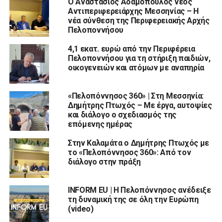
Ο Αναστάσιος Αδαμόπουλος νέος
Αντιπεριφερειάρχης Μεσσηνίας – Η
νέα σύνθεση της Περιφερειακής Αρχής
Πελοποννήσου
4,1 εκατ. ευρώ από την Περιφέρεια
Πελοποννήσου για τη στήριξη παιδιών,
οικογενειών και ατόμων με αναπηρία
«Πελοπόννησος 360» | Στη Μεσσηνία:
Δημήτρης Πτωχός – Με έργα, αυτοψίες
και διάλογο ο σχεδιασμός της
επόμενης ημέρας
Στην Καλαμάτα ο Δημήτρης Πτωχός με
το «Πελοπόννησος 360»: Από τον
διάλογο στην πράξη
INFORM EU | Η Πελοπόννησος ανέδειξε
τη δυναμική της σε όλη την Ευρώπη
(video)