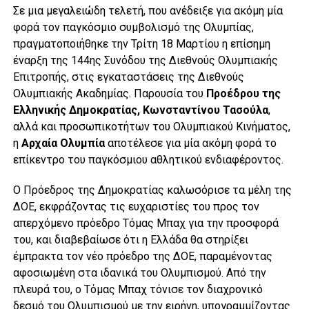
Σε μια μεγαλειώδη τελετή, που ανέδειξε για ακόμη μία
φορά τον παγκόσμιο συμβολισμό της Ολυμπίας,
πραγματοποιήθηκε την Τρίτη 18 Μαρτίου η επίσημη
έναρξη της 144ης Συνόδου της Διεθνούς Ολυμπιακής
Επιτροπής, στις εγκαταστάσεις της Διεθνούς
Ολυμπιακής Ακαδημίας. Παρουσία του
Προέδρου της
Ελληνικής Δημοκρατίας, Κωνσταντίνου Τασούλα
,
αλλά και προσωπικοτήτων του Ολυμπιακού Κινήματος,
η
Αρχαία Ολυμπία
αποτέλεσε για μία ακόμη φορά το
επίκεντρο του παγκόσμιου αθλητικού ενδιαφέροντος.
Ο Πρόεδρος της Δημοκρατίας καλωσόρισε τα μέλη της
ΔΟΕ, εκφράζοντας τις ευχαριστίες του προς τον
απερχόμενο πρόεδρο Τόμας Μπαχ για την προσφορά
του, και διαβεβαίωσε ότι η Ελλάδα θα στηρίξει
έμπρακτα τον νέο πρόεδρο της ΔΟΕ, παραμένοντας
αφοσιωμένη στα ιδανικά του Ολυμπισμού. Από την
πλευρά του, ο Τόμας Μπαχ τόνισε τον διαχρονικό
δεσμό του Ολυμπισμού με την ειρήνη, υπογραμμίζοντας