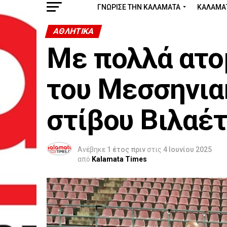
ΓΝΩΡΙΣΕ ΤΗΝ ΚΑΛΑΜΑΤΑ
ΚΑΛΑΜΑ
ΑΘΛΗΤΙΚΆ
Με πολλά ατο
του Μεσσηνια
στίβου Βιλαέτ
Ανέβηκε
1 έτος πριν
στις
4 Ιουνίου 2025
από
Kalamata Times