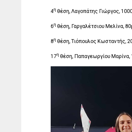
η
4
θέση, Λαγοπάτης Γιώργος, 1000μ.
η
6
θέση, Γαργαλέτσιου Μελίνα, 80μ.
η
8
θέση, Τιόπουλος Κωσταντής, 200
η
17
θέση, Παπαγεωργίου Μαρίνα, 15