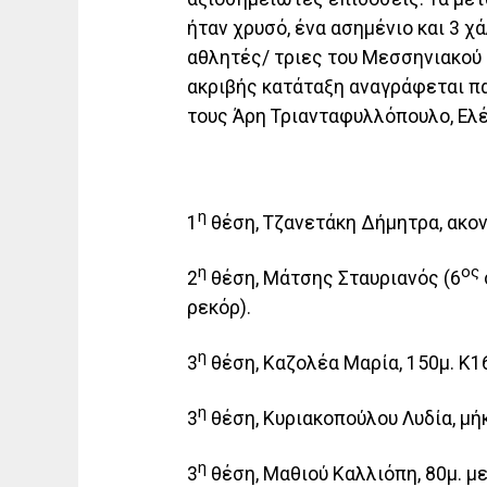
ήταν χρυσό, ένα ασημένιο και 3 χά
αθλητές/ τριες του Μεσσηνιακού 
ακριβής κατάταξη αναγράφεται π
τους Άρη Τριανταφυλλόπουλο, Ελ
η
1
θέση, Τζανετάκη Δήμητρα, ακοντ
η
ος
2
θέση, Μάτσης Σταυριανός (6
ρεκόρ).
η
3
θέση, Καζολέα Μαρία, 150μ. Κ16,
η
3
θέση, Κυριακοπούλου Λυδία, μήκ
η
3
θέση, Μαθιού Καλλιόπη, 80μ. με 