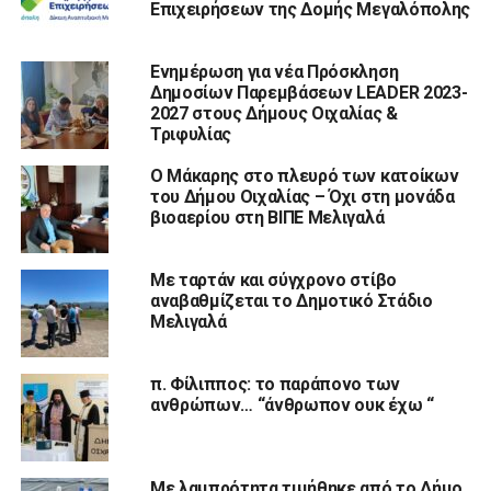
Επιχειρήσεων της Δομής Μεγαλόπολης
Ενημέρωση για νέα Πρόσκληση
Δημοσίων Παρεμβάσεων LEADER 2023-
2027 στους Δήμους Οιχαλίας &
Τριφυλίας
Ο Μάκαρης στο πλευρό των κατοίκων
του Δήμου Οιχαλίας – Όχι στη μονάδα
βιοαερίου στη ΒΙΠΕ Μελιγαλά
Με ταρτάν και σύγχρονο στίβο
αναβαθμίζεται το Δημοτικό Στάδιο
Μελιγαλά
π. Φίλιππος: το παράπονο των
ανθρώπων… “άνθρωπον ουκ έχω “
Με λαμπρότητα τιμήθηκε από το Δήμο