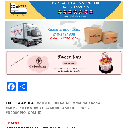
Facebook
Μοιραστείτε
ΣΧΕΤΙΚΆ ΆΡΘΡΑ
ΔΉΜΟΣ ΟΙΧΑΛΊΑΣ
ΜΑΡΊΑ ΚΆΛΛΑΣ
ΜΟΥΣΙΚΉ ΕΚΔΉΛΩΣΗ «AMORE. AMOUR. ΈΡΩΣ.»
ΝΕΟΧΏΡΙΟ ΙΘΏΜΗΣ
UP NEXT