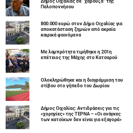
Δήμος Οιχαλίας σε “χαβούζα” της
Πελοποννήσου
800.000 ευρώ στον Δήμο Οιχαλίας για
αποκατάσταση ζημιών από ακραία
καιρικά φαινόμενα
Με λαμπρότητα τιμήθηκε η 201η
επέτειος της Μάχης στο Κατσαρού
Ολοκληρώθηκε και η διαγράμμιση του
στίβου στο γήπεδο του Δωρίου
Δήμος Οιχαλίας: Αντιδράσεις για τις
«χορηγίες» της ΤΕΡΝΑ – «Οι ανάγκες
των κατοίκων δεν είναι για εξαγορά»