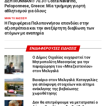
ΔΕΗ IRONMAN® 70.3® Costa Navarino,
Peloponnese, Greece: Μία τριήμερη γιορτή
αθλητισμού για όλους
ΜΗΝ ΤΟ ΧΆΣΕΙΣ!!!
Η Περιφέρεια Πελοποννήσου επενδύει στην
αξιοπρέπεια και την ανεξάρτητη διαβίωση των
ατόμων με αναπηρία
ΕΝΔΙΑΦΈΡΟΥΣΕΣ ΕΙΔΉΣΕΙΣ
Ο Δήμος Οιχαλίας ευχαριστεί τον
Μητροπολίτη Μεσσηνίας για την
παραχώρηση του «Μπεζεστενίου»
στον Μελιγαλά
Βιοαέριο στον Μελιγαλά: Καταγγελίες
για απόκρυψη στοιχείων και αίτημα
ανάκλησης της βεβαίωσης
χωροθέτησης
Δεν θα επιτρέψουμε να μετατραπεί ο