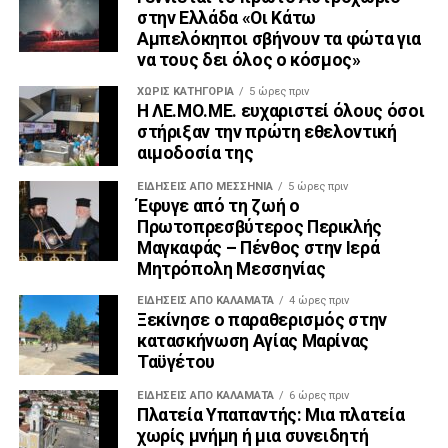
στην Ελλάδα «Οι Κάτω
Αμπελόκηποι σβήνουν τα φώτα για
να τους δει όλος ο κόσμος»
ΧΩΡΊΣ ΚΑΤΗΓΟΡΊΑ
5 ώρες πριν
Η ΛΕ.ΜΟ.ΜΕ. ευχαριστεί όλους όσοι
στήριξαν την πρώτη εθελοντική
αιμοδοσία της
ΕΙΔΉΣΕΙΣ ΑΠΟ ΜΕΣΣΗΝΊΑ
5 ώρες πριν
Έφυγε από τη ζωή ο
Πρωτοπρεσβύτερος Περικλής
Μαγκαφάς – Πένθος στην Ιερά
Μητρόπολη Μεσσηνίας
ΕΙΔΗΣΕΙΣ ΑΠΟ ΚΑΛΑΜΑΤΑ
4 ώρες πριν
Ξεκίνησε ο παραθερισμός στην
κατασκήνωση Αγίας Μαρίνας
Ταϋγέτου
ΕΙΔΗΣΕΙΣ ΑΠΟ ΚΑΛΑΜΑΤΑ
6 ώρες πριν
Πλατεία Υπαπαντής: Μια πλατεία
χωρίς μνήμη ή μια συνειδητή